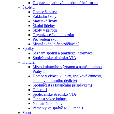
Doprava a parkování - obecné informace
Školství
Dotace školství
Základní školy
Mateřské školy
Školní jídelny
Školy v přírodě
Organizace školního roku
Pro vedení škol
Místní akční plán vzdělávání
Spolky
Seznam spolků a praktické informace
Společenské středisko VIA
Kultura
Místo kulturního významu a pamětihodnost
Prahy 1
Dotace v oblasti kultury, spolkové činnosti,
ochrany kulturního dědictví
Spoluúčast (s finančním příspěvkem)
Galerie 1
Společenské středisko VIA
Činnost sekce kultury
Nematriční obřady
Památky ve správě MČ Praha 1
Sport