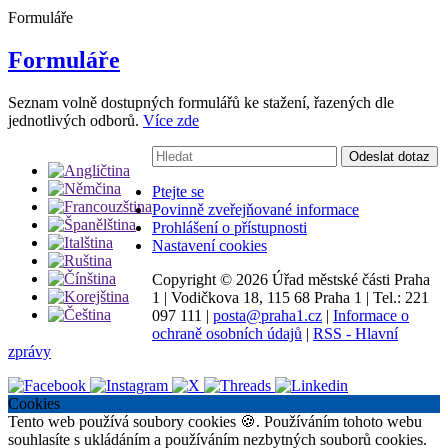
Formuláře
Formuláře
Seznam volně dostupných formulářů ke stažení, řazených dle
jednotlivých odborů.
Více zde
Vyhledávání:
Odeslat dotaz
Ptejte se
Povinně zveřejňované informace
Prohlášení o přístupnosti
Nastavení cookies
Copyright ©
2026 Úřad městské části Praha
1
|
Vodičkova 18, 115 68 Praha 1
|
Tel.: 221
097 111
|
posta@praha1.cz
|
Informace o
ochraně osobních údajů
|
RSS - Hlavní
zprávy
Cookies
Tento web používá soubory cookies 🍪. Používáním tohoto webu
souhlasíte s ukládáním a používáním nezbytných souborů cookies.