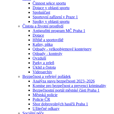
Činnost sekce sportu
Dotace v oblasti sportu
Spoluúčast
Sportovní zařízení v Praze 1
Spolky v oblasti sportu
Čistota a životní prostředí
Antigrafitti program MČ Praha 1
Dotace
Hřiště a sportoviště
Kašny, pítka
Odpady - velkoobjemové kontejnery
Odpady - kontroly
Ovzduší
Parky a zeleň
Úklid a čistota
Videoarchiv
Bezpečnost a veřejný pořádek
Analýza stavu bezpečnosti 2023–2026
Komise pro bezpečnost a prevenci kriminality
Bezpečnostní portál městské části Praha 1
Městská policie
Policie ČR
Sbor dobrovolných hasičů Praha 1
Užitečné odkazy
Sociální péče