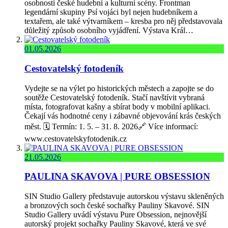
osobnosti české hudební a kulturní scény. Frontman
legendární skupiny Psí vojáci byl nejen hudebníkem a
textařem, ale také výtvarníkem – kresba pro něj představovala
důležitý způsob osobního vyjádření. Výstava Král…
01.05.2026
Cestovatelský fotodeník
Vydejte se na výlet po historických městech a zapojte se do
soutěže Cestovatelský fotodeník. Stačí navštívit vybraná
místa, fotografovat kašny a sbírat body v mobilní aplikaci.
Čekají vás hodnotné ceny i zábavné objevování krás českých
měst. 🗓️ Termín: 1. 5. – 31. 8. 2026🔗 Více informací:
www.cestovatelskyfotodenik.cz
21.05.2026
PAULINA SKAVOVA | PURE OBSESSION
SIN Studio Gallery představuje autorskou výstavu skleněných
a bronzových soch české sochařky Pauliny Skavové. SIN
Studio Gallery uvádí výstavu Pure Obsession, nejnovější
autorský projekt sochařky Pauliny Skavové, která ve své