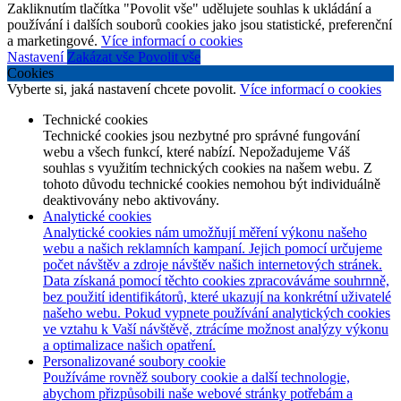
Zakliknutím tlačítka "Povolit vše" udělujete souhlas k ukládání a
používání i dalších souborů cookies jako jsou statistické, preferenční
a marketingové.
Více informací o cookies
Nastavení
Zakázat vše
Povolit vše
Cookies
Vyberte si, jaká nastavení chcete povolit.
Více informací o cookies
Technické cookies
Technické cookies jsou nezbytné pro správné fungování
webu a všech funkcí, které nabízí. Nepožadujeme Váš
souhlas s využitím technických cookies na našem webu. Z
tohoto důvodu technické cookies nemohou být individuálně
deaktivovány nebo aktivovány.
Analytické cookies
Analytické cookies nám umožňují měření výkonu našeho
webu a našich reklamních kampaní. Jejich pomocí určujeme
počet návštěv a zdroje návštěv našich internetových stránek.
Data získaná pomocí těchto cookies zpracováváme souhrnně,
bez použití identifikátorů, které ukazují na konkrétní uživatelé
našeho webu. Pokud vypnete používání analytických cookies
ve vztahu k Vaší návštěvě, ztrácíme možnost analýzy výkonu
a optimalizace našich opatření.
Personalizované soubory cookie
Používáme rovněž soubory cookie a další technologie,
abychom přizpůsobili naše webové stránky potřebám a