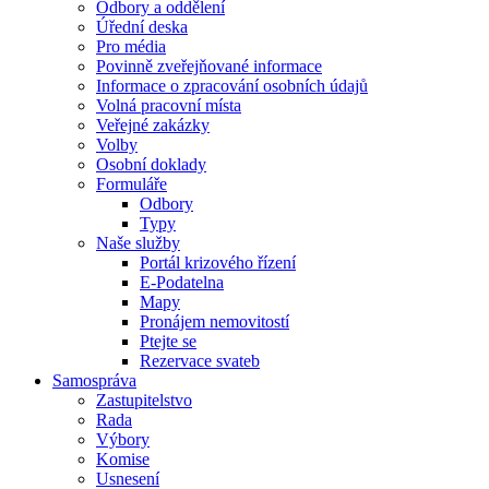
Odbory a oddělení
Úřední deska
Pro média
Povinně zveřejňované informace
Informace o zpracování osobních údajů
Volná pracovní místa
Veřejné zakázky
Volby
Osobní doklady
Formuláře
Odbory
Typy
Naše služby
Portál krizového řízení
E-Podatelna
Mapy
Pronájem nemovitostí
Ptejte se
Rezervace svateb
Samospráva
Zastupitelstvo
Rada
Výbory
Komise
Usnesení