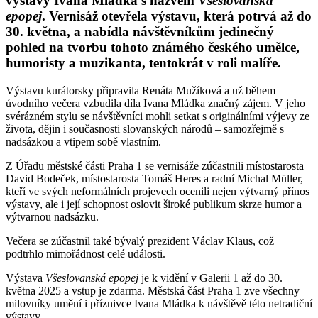
výstavy Ivana Mládka s názvem
Všeslovanská
epopej
. Vernisáž otevřela výstavu, která potrvá až do
30. května, a nabídla návštěvníkům jedinečný
pohled na tvorbu tohoto známého českého umělce,
humoristy a muzikanta, tentokrát v roli malíře.
Výstavu kurátorsky připravila Renáta Mužíková a už během
úvodního večera vzbudila díla Ivana Mládka značný zájem. V jeho
svérázném stylu se návštěvníci mohli setkat s originálními výjevy ze
života, dějin i současnosti slovanských národů – samozřejmě s
nadsázkou a vtipem sobě vlastním.
Z Úřadu městské části Praha 1 se vernisáže zúčastnili místostarosta
David Bodeček, místostarosta Tomáš Heres a radní Michal Müller,
kteří ve svých neformálních projevech ocenili nejen výtvarný přínos
výstavy, ale i její schopnost oslovit široké publikum skrze humor a
výtvarnou nadsázku.
Večera se zúčastnil také bývalý prezident Václav Klaus, což
podtrhlo mimořádnost celé události.
Výstava
Všeslovanská epopej
je k vidění v Galerii 1 až do 30.
května 2025 a vstup je zdarma. Městská část Praha 1 zve všechny
milovníky umění i příznivce Ivana Mládka k návštěvě této netradiční
výstavy.