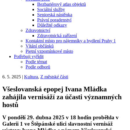
Bezbariérový atlas objektů
Sociální služby
Seniorská nástěnka
Právní poradenství
Důležité odkazy
Zdravotnictví
Zdravotnická zařízení
Kontaktní místo pro nájemníky a bydlení Prahy 1
Vítání občánků
Pietní vzpomínkové místo
Potřebuji vyřídit
Podle témat
Podle odborů
6. 5. 2025
|
Kultura
,
Z městské části
Všeslovanská epopej Ivana Mládka
zahájila vernisáží za účasti významných
hostů
V pondělí 29. dubna 2025 v 18 hodin proběhla v
Galerii 1 ve Štěpánské ulici slavnostní vernisáž