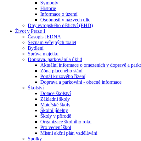
Symboly
Historie
Informace o území
Osobnosti v názvech ulic
Dny evropského dědictví (EHD)
Život v Praze 1
Časopis JEDNA
Seznam veřejných toalet
Bydlení
Správa majetku
Doprava, parkování a úklid
Aktuální informace o omezeních v dopravě a park
Zóna placeného stání
Portál krizového řízení
Doprava a parkování - obecné informace
Školství
Dotace školství
Základní školy
Mateřské školy
Školní jídelny
Školy v přírodě
Organizace školního roku
Pro vedení škol
Místní akční plán vzdělávání
Spolky