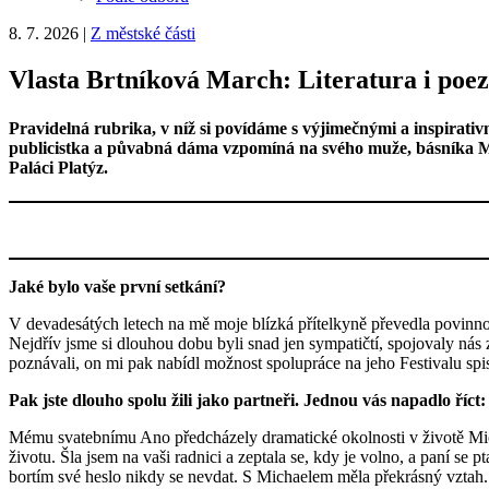
8. 7. 2026
|
Z městské části
Vlasta Brtníková March: Literatura i poez
Pravidelná rubrika, v níž si povídáme s výjimečnými a inspirati
publicistka a půvabná dáma vzpomíná na svého muže, básníka Mic
Paláci Platýz.
Jaké bylo vaše první setkání?
V devadesátých letech na mě moje blízká přítelkyně převedla povinnos
Nejdřív jsme si dlouhou dobu byli snad jen sympatičtí, spojovaly nás
poznávali, on mi pak nabídl možnost spolupráce na jeho Festivalu s
Pak jste dlouho spolu žili jako partneři. Jednou vás napadlo říct:
Mému svatebnímu Ano předcházely dramatické okolnosti v životě Mich
životu. Šla jsem na vaši radnici a zeptala se, kdy je volno, a paní se pt
bortím své heslo nikdy se nevdat. S Michaelem měla překrásný vztah.