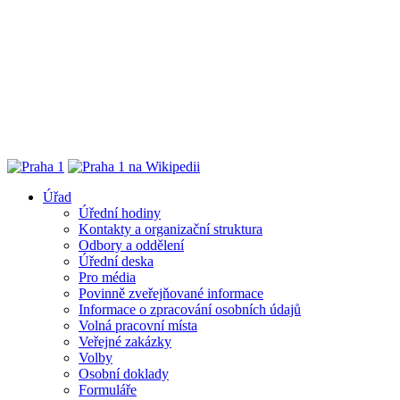
Úřad
Úřední hodiny
Kontakty a organizační struktura
Odbory a oddělení
Úřední deska
Pro média
Povinně zveřejňované informace
Informace o zpracování osobních údajů
Volná pracovní místa
Veřejné zakázky
Volby
Osobní doklady
Formuláře