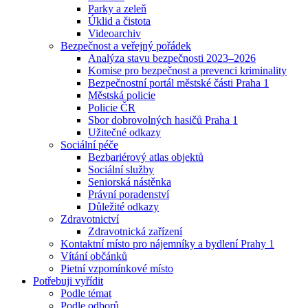
Parky a zeleň
Úklid a čistota
Videoarchiv
Bezpečnost a veřejný pořádek
Analýza stavu bezpečnosti 2023–2026
Komise pro bezpečnost a prevenci kriminality
Bezpečnostní portál městské části Praha 1
Městská policie
Policie ČR
Sbor dobrovolných hasičů Praha 1
Užitečné odkazy
Sociální péče
Bezbariérový atlas objektů
Sociální služby
Seniorská nástěnka
Právní poradenství
Důležité odkazy
Zdravotnictví
Zdravotnická zařízení
Kontaktní místo pro nájemníky a bydlení Prahy 1
Vítání občánků
Pietní vzpomínkové místo
Potřebuji vyřídit
Podle témat
Podle odborů