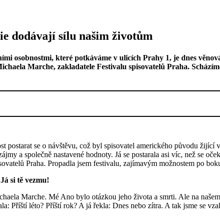
ie dodávají sílu našim životům
vními osobnostmi, které potkáváme v ulicích Prahy 1, je dnes věno
haela Marche, zakladatele Festivalu spisovatelů Praha. Scházíme
t postarat se o návštěvu, což byl spisovatel amerického původu žijící 
 zájmy a společně nastavené hodnoty. Já se postarala asi víc, než se o
pisovatelů Praha. Propadla jsem festivalu, zajímavým možnostem po bo
 Já si tě vezmu!
aela Marche. Mé Ano bylo otázkou jeho života a smrti. Ale na našem v
ala: Příští léto? Příští rok? A já řekla: Dnes nebo zítra. A tak jsme se vz