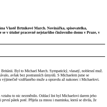
vána Vlastě Brtníkové March. Novinářka, spisovatelka,
 se v útulné pracovně nejstaršího činžovního domu v Praze, v
v Británii. Byl to Michael March. Sympatický, vlasatý, noblesní muž.
čekávalo, avšak bez postranních úmyslů. S Michaelem jsme se
ku výjimečně vzdělaného muže a opravdu až nakonec i Michaelovi.
ztahu to nic nezměnilo. Oddací list byl Michaelovi darem jeho
ali první pátek poté. Přijela za mnou i maminka, která se divila, že