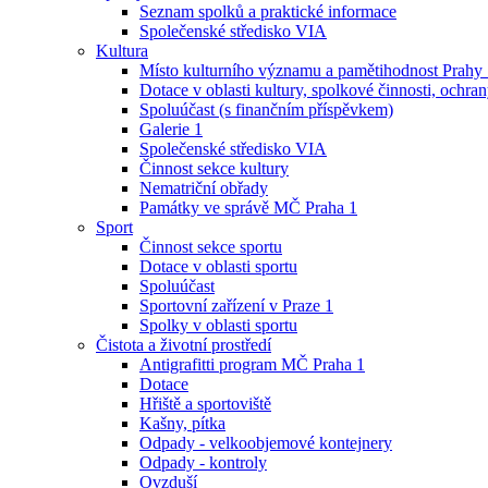
Seznam spolků a praktické informace
Společenské středisko VIA
Kultura
Místo kulturního významu a pamětihodnost Prahy
Dotace v oblasti kultury, spolkové činnosti, ochran
Spoluúčast (s finančním příspěvkem)
Galerie 1
Společenské středisko VIA
Činnost sekce kultury
Nematriční obřady
Památky ve správě MČ Praha 1
Sport
Činnost sekce sportu
Dotace v oblasti sportu
Spoluúčast
Sportovní zařízení v Praze 1
Spolky v oblasti sportu
Čistota a životní prostředí
Antigrafitti program MČ Praha 1
Dotace
Hřiště a sportoviště
Kašny, pítka
Odpady - velkoobjemové kontejnery
Odpady - kontroly
Ovzduší