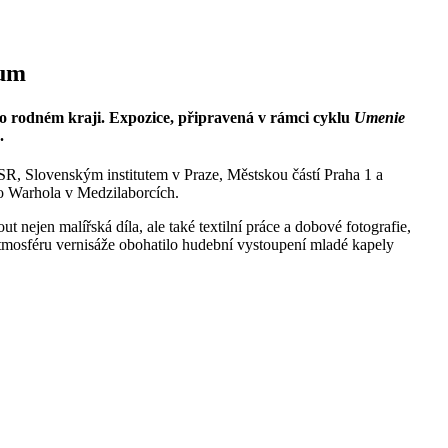
ium
 o rodném kraji. Expozice, připravená v rámci cyklu
Umenie
.
SR, Slovenským institutem v Praze, Městskou částí Praha 1 a
o Warhola v Medzilaborcích.
 nejen malířská díla, ale také textilní práce a dobové fotografie,
 Atmosféru vernisáže obohatilo hudební vystoupení mladé kapely