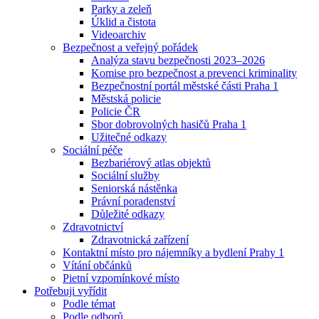
Parky a zeleň
Úklid a čistota
Videoarchiv
Bezpečnost a veřejný pořádek
Analýza stavu bezpečnosti 2023–2026
Komise pro bezpečnost a prevenci kriminality
Bezpečnostní portál městské části Praha 1
Městská policie
Policie ČR
Sbor dobrovolných hasičů Praha 1
Užitečné odkazy
Sociální péče
Bezbariérový atlas objektů
Sociální služby
Seniorská nástěnka
Právní poradenství
Důležité odkazy
Zdravotnictví
Zdravotnická zařízení
Kontaktní místo pro nájemníky a bydlení Prahy 1
Vítání občánků
Pietní vzpomínkové místo
Potřebuji vyřídit
Podle témat
Podle odborů