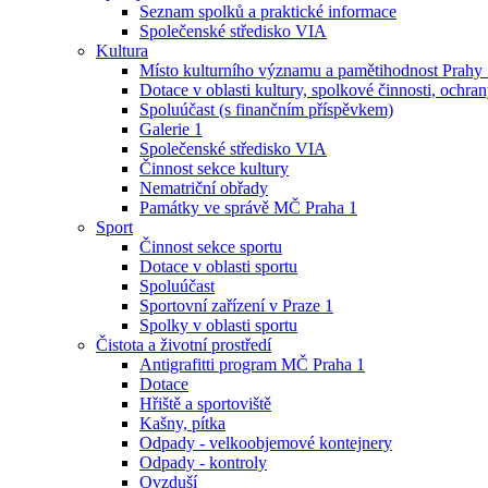
Seznam spolků a praktické informace
Společenské středisko VIA
Kultura
Místo kulturního významu a pamětihodnost Prahy
Dotace v oblasti kultury, spolkové činnosti, ochran
Spoluúčast (s finančním příspěvkem)
Galerie 1
Společenské středisko VIA
Činnost sekce kultury
Nematriční obřady
Památky ve správě MČ Praha 1
Sport
Činnost sekce sportu
Dotace v oblasti sportu
Spoluúčast
Sportovní zařízení v Praze 1
Spolky v oblasti sportu
Čistota a životní prostředí
Antigrafitti program MČ Praha 1
Dotace
Hřiště a sportoviště
Kašny, pítka
Odpady - velkoobjemové kontejnery
Odpady - kontroly
Ovzduší