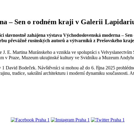
na – Sen o rodném kraji v Galerii Lapidar
lici slavnostně zahájena výstava Východoslovenská moderna – Sen
orbu převážně rusínských autorů a výtvarníků z Prešovského kraje
e J. E. Martina Muránskeho a vznikla ve spolupráci s Velvyslanectvím 
dům v Praze, Muzeum ukrajinské kultury ve Svidníku a Muzeum Andyh
y 1 David Bodeček. Návštěvníci si mohou až do 6. října 2025 prohlédnout
rajinu, tradice, sakrální architekturu i moderní dynamiku současnosti.
@praha1