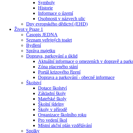
Symboly
Historie
Informace o území
Osobnosti v názvech ulic
Dny evropského dědictví (EHD)
Život v Praze 1
Časopis JEDNA
Seznam veřejných toalet
Bydlení
Správa majetku
Doprava, parkování a úklid
Aktuální informace o omezeních v dopravě a park
Zóna placeného stání
Portál krizového řízení
Doprava a parkování - obecné informace
Školství
Dotace školství
Základní školy
Mateřské školy
Školní jídelny
Školy v přírodě
Organizace školního roku
Pro vedení škol
Místní akční plán vzdělávání
Spolky