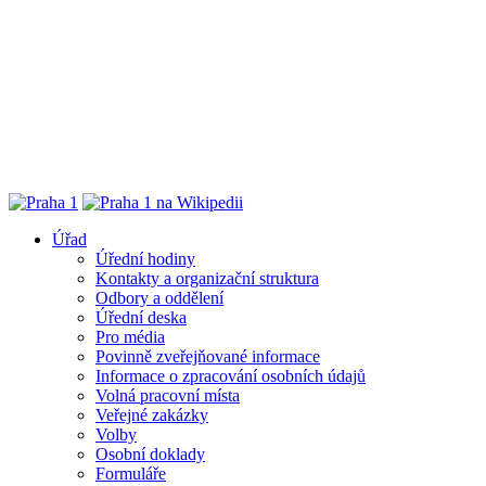
Úřad
Úřední hodiny
Kontakty a organizační struktura
Odbory a oddělení
Úřední deska
Pro média
Povinně zveřejňované informace
Informace o zpracování osobních údajů
Volná pracovní místa
Veřejné zakázky
Volby
Osobní doklady
Formuláře