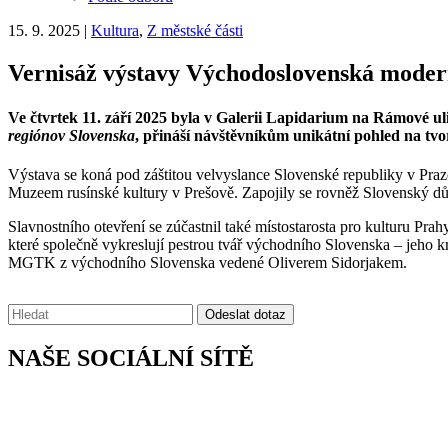
15. 9. 2025
|
Kultura
,
Z městské části
Vernisáž výstavy Východoslovenská moder
Ve čtvrtek 11. září 2025 byla v Galerii Lapidarium na Rámové u
regiónov Slovenska
, přináší návštěvníkům unikátní pohled na tv
Výstava se koná pod záštitou velvyslance Slovenské republiky v Praz
Muzeem rusínské kultury v Prešově. Zapojily se rovněž Slovenský 
Slavnostního otevření se zúčastnil také místostarosta pro kulturu Prah
které společně vykreslují pestrou tvář východního Slovenska – jeho k
MGTK z východního Slovenska vedené Oliverem Sidorjakem.
Vyhledávání:
Odeslat dotaz
NAŠE SOCIÁLNÍ SÍTĚ