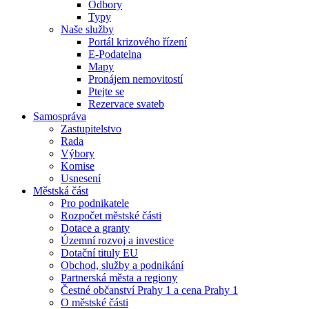
Odbory
Typy
Naše služby
Portál krizového řízení
E-Podatelna
Mapy
Pronájem nemovitostí
Ptejte se
Rezervace svateb
Samospráva
Zastupitelstvo
Rada
Výbory
Komise
Usnesení
Městská část
Pro podnikatele
Rozpočet městské části
Dotace a granty
Územní rozvoj a investice
Dotační tituly EU
Obchod, služby a podnikání
Partnerská města a regiony
Čestné občanství Prahy 1 a cena Prahy 1
O městské části