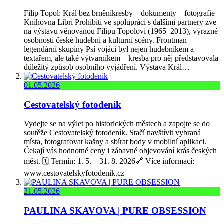
Filip Topol: Král bez brněníkresby – dokumenty – fotografie
Knihovna Libri Prohibiti ve spolupráci s dalšími partnery zve
na výstavu věnovanou Filipu Topolovi (1965–2013), výrazné
osobnosti české hudební a kulturní scény. Frontman
legendární skupiny Psí vojáci byl nejen hudebníkem a
textařem, ale také výtvarníkem – kresba pro něj představovala
důležitý způsob osobního vyjádření. Výstava Král…
01.05.2026
Cestovatelský fotodeník
Vydejte se na výlet po historických městech a zapojte se do
soutěže Cestovatelský fotodeník. Stačí navštívit vybraná
místa, fotografovat kašny a sbírat body v mobilní aplikaci.
Čekají vás hodnotné ceny i zábavné objevování krás českých
měst. 🗓️ Termín: 1. 5. – 31. 8. 2026🔗 Více informací:
www.cestovatelskyfotodenik.cz
21.05.2026
PAULINA SKAVOVA | PURE OBSESSION