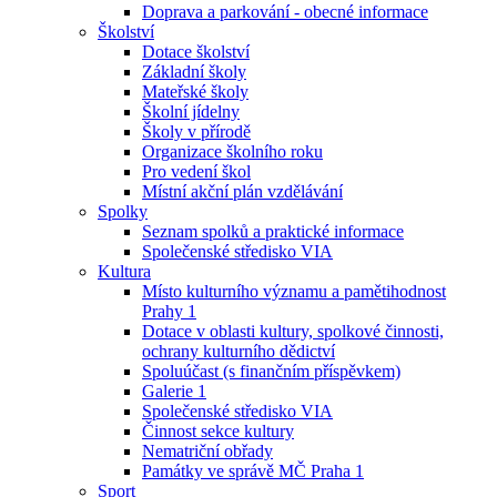
Doprava a parkování - obecné informace
Školství
Dotace školství
Základní školy
Mateřské školy
Školní jídelny
Školy v přírodě
Organizace školního roku
Pro vedení škol
Místní akční plán vzdělávání
Spolky
Seznam spolků a praktické informace
Společenské středisko VIA
Kultura
Místo kulturního významu a pamětihodnost
Prahy 1
Dotace v oblasti kultury, spolkové činnosti,
ochrany kulturního dědictví
Spoluúčast (s finančním příspěvkem)
Galerie 1
Společenské středisko VIA
Činnost sekce kultury
Nematriční obřady
Památky ve správě MČ Praha 1
Sport