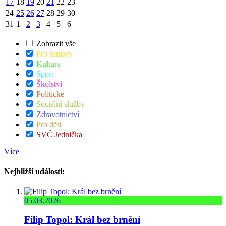
17
18
19
20
21
22
23
24
25
26
27
28
29
30
31
1
2
3
4
5
6
Zobrazit vše
Pro seniory
Kultura
Sport
Školství
Politické
Sociální služby
Zdravotnictví
Pro děti
SVČ Jednička
Více
Nejbližší události:
05.03.2026
Filip Topol: Král bez brnění