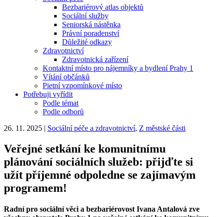
Bezbariérový atlas objektů
Sociální služby
Seniorská nástěnka
Právní poradenství
Důležité odkazy
Zdravotnictví
Zdravotnická zařízení
Kontaktní místo pro nájemníky a bydlení Prahy 1
Vítání občánků
Pietní vzpomínkové místo
Potřebuji vyřídit
Podle témat
Podle odborů
26. 11. 2025
|
Sociální péče a zdravotnictví
,
Z městské části
Veřejné setkání ke komunitnímu
plánování sociálních služeb: přijďte si
užít příjemné odpoledne se zajímavým
programem!
Radní pro sociální věci a bezbariérovost Ivana Antalová zve