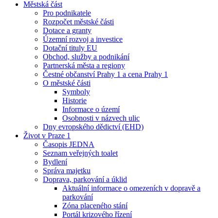
Městská část
Pro podnikatele
Rozpočet městské části
Dotace a granty
Územní rozvoj a investice
Dotační tituly EU
Obchod, služby a podnikání
Partnerská města a regiony
Čestné občanství Prahy 1 a cena Prahy 1
O městské části
Symboly
Historie
Informace o území
Osobnosti v názvech ulic
Dny evropského dědictví (EHD)
Život v Praze 1
Časopis JEDNA
Seznam veřejných toalet
Bydlení
Správa majetku
Doprava, parkování a úklid
Aktuální informace o omezeních v dopravě a
parkování
Zóna placeného stání
Portál krizového řízení