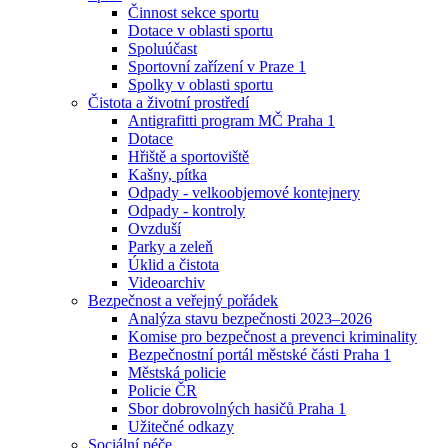
Činnost sekce sportu
Dotace v oblasti sportu
Spoluúčast
Sportovní zařízení v Praze 1
Spolky v oblasti sportu
Čistota a životní prostředí
Antigrafitti program MČ Praha 1
Dotace
Hřiště a sportoviště
Kašny, pítka
Odpady - velkoobjemové kontejnery
Odpady - kontroly
Ovzduší
Parky a zeleň
Úklid a čistota
Videoarchiv
Bezpečnost a veřejný pořádek
Analýza stavu bezpečnosti 2023–2026
Komise pro bezpečnost a prevenci kriminality
Bezpečnostní portál městské části Praha 1
Městská policie
Policie ČR
Sbor dobrovolných hasičů Praha 1
Užitečné odkazy
Sociální péče