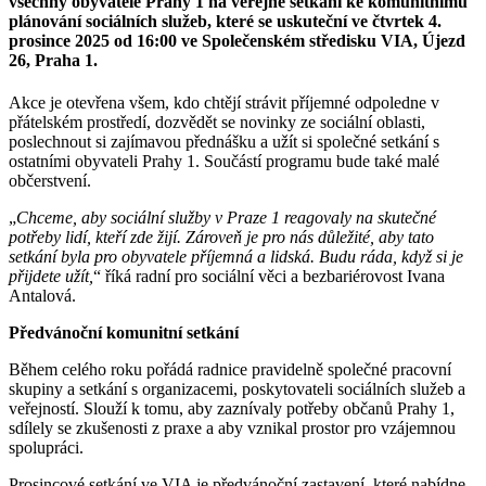
všechny obyvatele Prahy 1 na veřejné setkání ke komunitnímu
plánování sociálních služeb, které se uskuteční ve čtvrtek 4.
prosince 2025 od 16:00 ve Společenském středisku VIA, Újezd
26, Praha 1.
Akce je otevřena všem, kdo chtějí strávit příjemné odpoledne v
přátelském prostředí, dozvědět se novinky ze sociální oblasti,
poslechnout si zajímavou přednášku a užít si společné setkání s
ostatními obyvateli Prahy 1. Součástí programu bude také malé
občerstvení.
„
Chceme, aby sociální služby v Praze 1 reagovaly na skutečné
potřeby lidí, kteří zde žijí. Zároveň je pro nás důležité, aby tato
setkání byla pro obyvatele příjemná a lidská. Budu ráda, když si je
přijdete užít,
“ říká radní pro sociální věci a bezbariérovost Ivana
Antalová.
Předvánoční komunitní setkání
Během celého roku pořádá radnice pravidelně společné pracovní
skupiny a setkání s organizacemi, poskytovateli sociálních služeb a
veřejností. Slouží k tomu, aby zaznívaly potřeby občanů Prahy 1,
sdílely se zkušenosti z praxe a aby vznikal prostor pro vzájemnou
spolupráci.
Prosincové setkání ve VIA je předvánoční zastavení, které nabídne