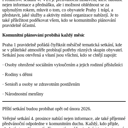
nejen informace a přednášku, ale i možnost ohlédnout se za
uplynulým rokem, mluvit o tom, co obyvatele Prahy 1 trápí, a
představit, jaké služby a aktivity místní organizace nabízejí. Je to
také příležitost poděkovat všem, kdo se komunitního plánování
pravidelně účastní.
Komunitní plánování probíhá každý měsíc
Praha 1 pravidelně pořádá čtyřikrát měsíčně tematická setkání, kde
se v přátelské atmosféře probírají potřeby různých skupin obyvatel.
Setkání jsou otevřená a vítaní jsou všichni, kdo se chtějí zapojit:
· Osoby ohrožené sociálním vyloučením a jejich rodinní příslušníci
· Rodiny s dětmi
· Senioři a osoby se zdravotním postižením
· Národnostní menšiny
Příští setkání budou probíhat opět od února 2026.
Veřejné setkání 4. prosince nabízí nejen informace, ale také příjemné
předvánoční odpoledne v komunitním duchu. Každý, kdo přijde,