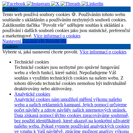
Cookies
Tento web používá soubory cookies 🍪. Používáním tohoto webu
souhlasíte s ukládáním a používáním nezbytných souborů cookies.
Zakliknutím tlačítka "Povolit vše" udělujete souhlas k ukládání a
používání i dalších souborů cookies jako jsou statistické, preferenční
a marketingové.
Více informací o cookies
Nastavení
Zakázat vše
Povolit vše
Cookies
Vyberte si, jaká nastavení chcete povolit.
Více informací o cookies
Technické cookies
Technické cookies jsou nezbytné pro správné fungování
webu a všech funkcí, které nabízí. Nepožadujeme Váš
souhlas s využitím technických cookies na našem webu. Z
tohoto důvodu technické cookies nemohou být individuálně
deaktivovány nebo aktivovány.
Analytické cookies
Analytické cookies nám umožňují měření výkonu našeho
webu a našich reklamních kampaní. Jejich pomocí určujeme
počet návštěv a zdroje návštěv našich internetových stránek.
Data získaná pomocí těchto cookies zpracováváme souhrnně,
bez použití identifikátorů, které ukazují na konkrétní uživatelé
našeho webu. Pokud vypnete používání analytických cookies
ve vztahu k Vaší návštěvě, ztrácíme možnost analýzy výkonu