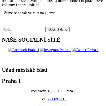
obohatí atmosféru svojí přítomností a může si odnést inspiraci, nové
kontakty i dobrou náladu.
Těšíme se na vás ve VIA na Újezdě.
Vyhledávání:
Odeslat dotaz
NAŠE SOCIÁLNÍ SÍTĚ
@praha1
Úřad městské části
Praha 1
Vodičkova 18, 110 00 Praha 1
Tel.:
221 097 111