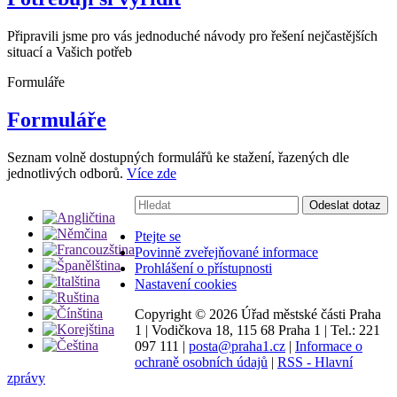
Připravili jsme pro vás jednoduché návody pro řešení nejčastějších
situací a Vašich potřeb
Formuláře
Formuláře
Seznam volně dostupných formulářů ke stažení, řazených dle
jednotlivých odborů.
Více zde
Vyhledávání:
Odeslat dotaz
Ptejte se
Povinně zveřejňované informace
Prohlášení o přístupnosti
Nastavení cookies
Copyright ©
2026 Úřad městské části Praha
1
|
Vodičkova 18, 115 68 Praha 1
|
Tel.: 221
097 111
|
posta@praha1.cz
|
Informace o
ochraně osobních údajů
|
RSS - Hlavní
zprávy