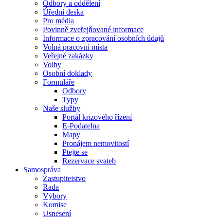
Odbory a oddělení
Úřední deska
Pro média
Povinně zveřejňované informace
Informace o zpracování osobních údajů
Volná pracovní místa
Veřejné zakázky
Volby
Osobní doklady
Formuláře
Odbory
Typy
Naše služby
Portál krizového řízení
E-Podatelna
Mapy
Pronájem nemovitostí
Ptejte se
Rezervace svateb
Samospráva
Zastupitelstvo
Rada
Výbory
Komise
Usnesení