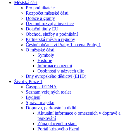
Městská část
Pro podnikatele
Rozpočet městské části
Dotace a granty
Územní rozvoj a investice
Dotační tituly EU
Obchod, služby a podnikání
Partnerská města a regiony
Čestné občanství Prahy 1 a cena Prahy 1
O městské části
Symboly
Historie
Informace o území
Osobnosti v názvech ulic
Dny evropského dědictví (EHD)
Život v Praze 1
Časopis JEDNA
Seznam veřejných toalet
Bydlení
Správa majetku
Doprava, parkování a úklid
Aktuální informace o omezeních v dopravě a
parkování
Zóna placeného stání
Portál krizového řízení