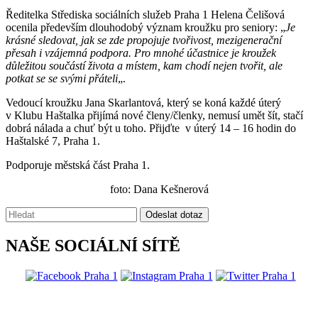
Ředitelka Střediska sociálních služeb Praha 1 Helena Čelišová
ocenila především dlouhodobý význam kroužku pro seniory: „
Je
krásné sledovat, jak se zde propojuje tvořivost, mezigenerační
přesah i vzájemná podpora. Pro mnohé účastnice je kroužek
důležitou součástí života a místem, kam chodí nejen tvořit, ale
potkat se se svými přáteli
„.
Vedoucí kroužku Jana Skarlantová, který se koná každé úterý
v Klubu Haštalka přijímá nové členy/členky, nemusí umět šít, stačí
dobrá nálada a chuť být u toho. Přijďte v úterý 14 – 16 hodin do
Haštalské 7, Praha 1.
Podporuje městská část Praha 1.
foto: Dana Kešnerová
Vyhledávání:
Odeslat dotaz
NAŠE SOCIÁLNÍ SÍTĚ
@praha1