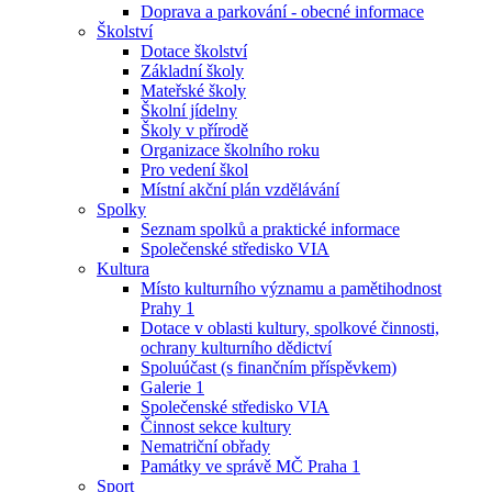
Doprava a parkování - obecné informace
Školství
Dotace školství
Základní školy
Mateřské školy
Školní jídelny
Školy v přírodě
Organizace školního roku
Pro vedení škol
Místní akční plán vzdělávání
Spolky
Seznam spolků a praktické informace
Společenské středisko VIA
Kultura
Místo kulturního významu a pamětihodnost
Prahy 1
Dotace v oblasti kultury, spolkové činnosti,
ochrany kulturního dědictví
Spoluúčast (s finančním příspěvkem)
Galerie 1
Společenské středisko VIA
Činnost sekce kultury
Nematriční obřady
Památky ve správě MČ Praha 1
Sport