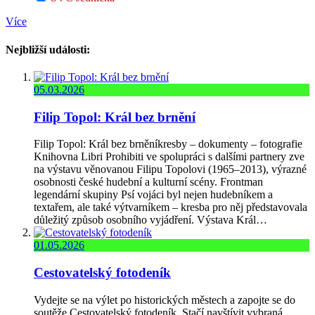
Více
Nejbližší události:
05.03.2026
Filip Topol: Král bez brnění
Filip Topol: Král bez brněníkresby – dokumenty – fotografie
Knihovna Libri Prohibiti ve spolupráci s dalšími partnery zve
na výstavu věnovanou Filipu Topolovi (1965–2013), výrazné
osobnosti české hudební a kulturní scény. Frontman
legendární skupiny Psí vojáci byl nejen hudebníkem a
textařem, ale také výtvarníkem – kresba pro něj představovala
důležitý způsob osobního vyjádření. Výstava Král…
01.05.2026
Cestovatelský fotodeník
Vydejte se na výlet po historických městech a zapojte se do
soutěže Cestovatelský fotodeník. Stačí navštívit vybraná