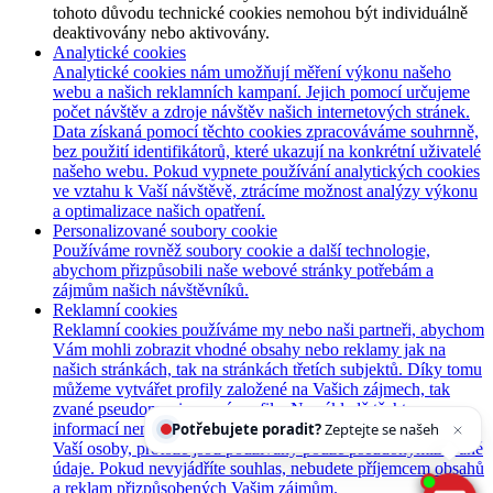
tohoto důvodu technické cookies nemohou být individuálně
deaktivovány nebo aktivovány.
Analytické cookies
Analytické cookies nám umožňují měření výkonu našeho
webu a našich reklamních kampaní. Jejich pomocí určujeme
počet návštěv a zdroje návštěv našich internetových stránek.
Data získaná pomocí těchto cookies zpracováváme souhrnně,
bez použití identifikátorů, které ukazují na konkrétní uživatelé
našeho webu. Pokud vypnete používání analytických cookies
ve vztahu k Vaší návštěvě, ztrácíme možnost analýzy výkonu
a optimalizace našich opatření.
Personalizované soubory cookie
Používáme rovněž soubory cookie a další technologie,
abychom přizpůsobili naše webové stránky potřebám a
zájmům našich návštěvníků.
Reklamní cookies
Reklamní cookies používáme my nebo naši partneři, abychom
Vám mohli zobrazit vhodné obsahy nebo reklamy jak na
našich stránkách, tak na stránkách třetích subjektů. Díky tomu
můžeme vytvářet profily založené na Vašich zájmech, tak
zvané pseudonymizované profily. Na základě těchto
Potřebujete poradit?
Zeptejte se našeho asistenta
informací není zpravidla možná bezprostřední identifikace
Chett
Vaší osoby, protože jsou používány pouze pseudonymizované
údaje. Pokud nevyjádříte souhlas, nebudete příjemcem obsahů
a reklam přizpůsobených Vašim zájmům.