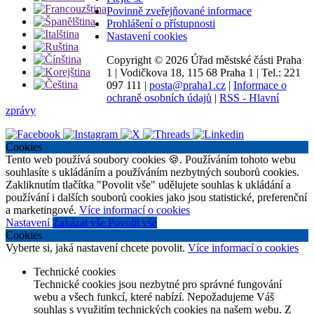
Povinně zveřejňované informace
Prohlášení o přístupnosti
Nastavení cookies
Copyright ©
2026 Úřad městské části Praha
1
|
Vodičkova 18, 115 68 Praha 1
|
Tel.: 221
097 111
|
posta@praha1.cz
|
Informace o
ochraně osobních údajů
|
RSS - Hlavní
zprávy
Cookies
Tento web používá soubory cookies 🍪. Používáním tohoto webu
souhlasíte s ukládáním a používáním nezbytných souborů cookies.
Zakliknutím tlačítka "Povolit vše" udělujete souhlas k ukládání a
používání i dalších souborů cookies jako jsou statistické, preferenční
a marketingové.
Více informací o cookies
Nastavení
Zakázat vše
Povolit vše
Cookies
Vyberte si, jaká nastavení chcete povolit.
Více informací o cookies
Technické cookies
Technické cookies jsou nezbytné pro správné fungování
webu a všech funkcí, které nabízí. Nepožadujeme Váš
souhlas s využitím technických cookies na našem webu. Z