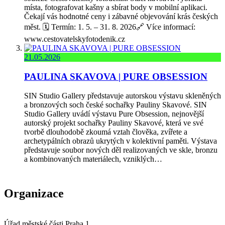
místa, fotografovat kašny a sbírat body v mobilní aplikaci.
Čekají vás hodnotné ceny i zábavné objevování krás českých
měst. 🗓️ Termín: 1. 5. – 31. 8. 2026🔗 Více informací:
www.cestovatelskyfotodenik.cz
21.05.2026
PAULINA SKAVOVA | PURE OBSESSION
SIN Studio Gallery představuje autorskou výstavu skleněných
a bronzových soch české sochařky Pauliny Skavové. SIN
Studio Gallery uvádí výstavu Pure Obsession, nejnovější
autorský projekt sochařky Pauliny Skavové, která ve své
tvorbě dlouhodobě zkoumá vztah člověka, zvířete a
archetypálních obrazů ukrytých v kolektivní paměti. Výstava
představuje soubor nových děl realizovaných ve skle, bronzu
a kombinovaných materiálech, vzniklých…
Organizace
Úřad městské části Praha 1