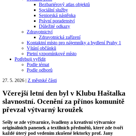
Bezbariérový atlas objektů
Sociální služby
Seniorská nástěnka
Právní poradenství
Důležité odkazy
Zdravotnictví
Zdravotnická zařízení
Kontaktní místo pro nájemníky a bydlení Prahy 1
Vítání občánků
Pietní vzpomínkové místo
Potřebuji vyřídit
Podle témat
Podle odborů
27. 5. 2026
|
Z městské části
Včerejší letní den byl v Klubu Haštalka
slavnostní. Ocenění za přínos komunitě
převzal výtvarný kroužek
Sešly se zde výtvarnice, švadleny a kreativní výtvarnice
originálních panenek a textilních předmětů, které zde tvoří
každé úterý pod vedením zkušené lektorky prof. Jany