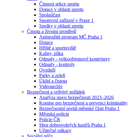
Činnost sekce sportu
Dotace v oblasti sportu
Spoluúčast
Sportovní zařízení v Praze 1
Spolky v oblasti sportu
Čistota a životní prostředí
Antigrafitti program MČ Praha 1
Dotace
Hřiště a sportoviště
Kašny, pítka
Odpady - velkoobjemové kontejnery
Odpady - kontroly
Ovzduší
Parky a zeleň
Úklid a čistota
Videoarchiv
Bezpečnost a veřejný pořádek
Analýza stavu bezpečnosti 2023–2026
Komise pro bezpečnost a prevenci kriminality
Bezpečnostní portál městské části Praha 1
Městská policie
Policie ČR
Sbor dobrovolných hasičů Praha 1
Užitečné odkazy
Sociální péče