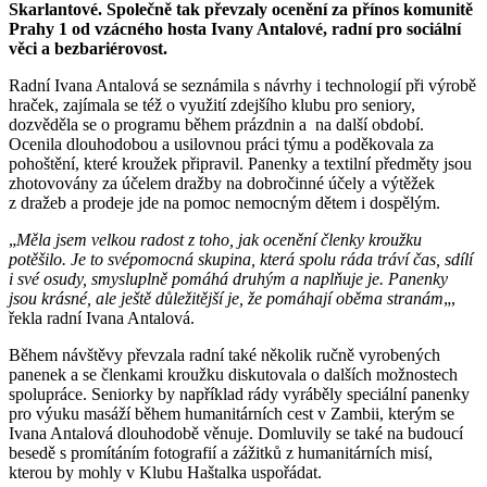
Skarlantové. Společně tak převzaly ocenění za přínos komunitě
Prahy 1 od vzácného hosta Ivany Antalové, radní pro sociální
věci a bezbariérovost.
Radní Ivana Antalová se seznámila s návrhy i technologií při výrobě
hraček, zajímala se též o využití zdejšího klubu pro seniory,
dozvěděla se o programu během prázdnin a na další období.
Ocenila dlouhodobou a usilovnou práci týmu a poděkovala za
pohoštění, které kroužek připravil. Panenky a textilní předměty jsou
zhotovovány za účelem dražby na dobročinné účely a výtěžek
z dražeb a prodeje jde na pomoc nemocným dětem i dospělým.
„
Měla jsem velkou radost z toho, jak ocenění členky kroužku
potěšilo. Je to svépomocná skupina, která spolu ráda tráví čas, sdílí
i své osudy, smysluplně pomáhá druhým a naplňuje je. Panenky
jsou krásné, ale ještě důležitější je, že pomáhají oběma stranám
„,
řekla radní Ivana Antalová.
Během návštěvy převzala radní také několik ručně vyrobených
panenek a se členkami kroužku diskutovala o dalších možnostech
spolupráce. Seniorky by například rády vyráběly speciální panenky
pro výuku masáží během humanitárních cest v Zambii, kterým se
Ivana Antalová dlouhodobě věnuje. Domluvily se také na budoucí
besedě s promítáním fotografií a zážitků z humanitárních misí,
kterou by mohly v Klubu Haštalka uspořádat.