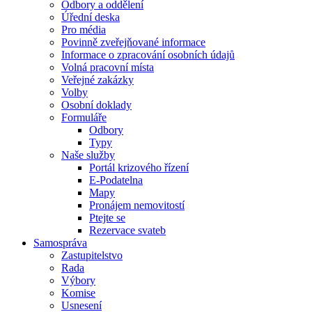
Odbory a oddělení
Úřední deska
Pro média
Povinně zveřejňované informace
Informace o zpracování osobních údajů
Volná pracovní místa
Veřejné zakázky
Volby
Osobní doklady
Formuláře
Odbory
Typy
Naše služby
Portál krizového řízení
E-Podatelna
Mapy
Pronájem nemovitostí
Ptejte se
Rezervace svateb
Samospráva
Zastupitelstvo
Rada
Výbory
Komise
Usnesení