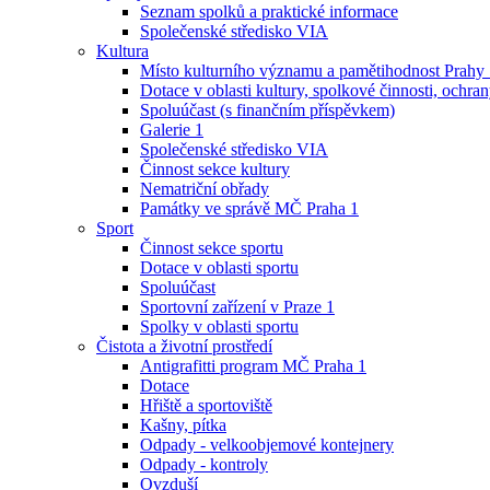
Seznam spolků a praktické informace
Společenské středisko VIA
Kultura
Místo kulturního významu a pamětihodnost Prahy
Dotace v oblasti kultury, spolkové činnosti, ochran
Spoluúčast (s finančním příspěvkem)
Galerie 1
Společenské středisko VIA
Činnost sekce kultury
Nematriční obřady
Památky ve správě MČ Praha 1
Sport
Činnost sekce sportu
Dotace v oblasti sportu
Spoluúčast
Sportovní zařízení v Praze 1
Spolky v oblasti sportu
Čistota a životní prostředí
Antigrafitti program MČ Praha 1
Dotace
Hřiště a sportoviště
Kašny, pítka
Odpady - velkoobjemové kontejnery
Odpady - kontroly
Ovzduší