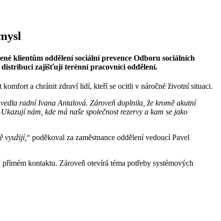
smysl
ené klientům oddělení sociální prevence Odboru sociálních
stribuci zajišťují terénní pracovníci oddělení.
ort a chránit zdraví lidí, kteří se ocitli v náročné životní situaci.
 uvedla radní Ivana Antalová. Zároveň doplnila, že kromě akutní
áci. Ukazují nám, kde má naše společnost rezervy a kam se jako
 využijí,
“ poděkoval za zaměstnance oddělení vedoucí Pavel
 v přímém kontaktu. Zároveň otevírá téma potřeby systémových