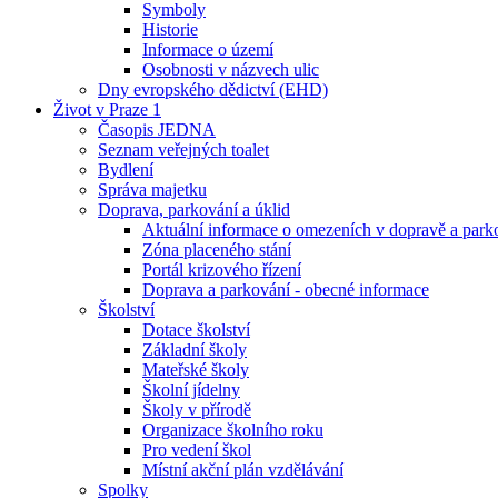
Symboly
Historie
Informace o území
Osobnosti v názvech ulic
Dny evropského dědictví (EHD)
Život v Praze 1
Časopis JEDNA
Seznam veřejných toalet
Bydlení
Správa majetku
Doprava, parkování a úklid
Aktuální informace o omezeních v dopravě a park
Zóna placeného stání
Portál krizového řízení
Doprava a parkování - obecné informace
Školství
Dotace školství
Základní školy
Mateřské školy
Školní jídelny
Školy v přírodě
Organizace školního roku
Pro vedení škol
Místní akční plán vzdělávání
Spolky