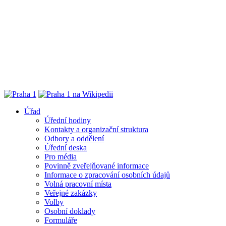
Úřad
Úřední hodiny
Kontakty a organizační struktura
Odbory a oddělení
Úřední deska
Pro média
Povinně zveřejňované informace
Informace o zpracování osobních údajů
Volná pracovní místa
Veřejné zakázky
Volby
Osobní doklady
Formuláře