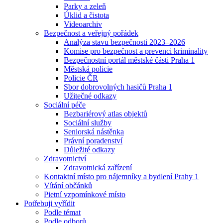
Parky a zeleň
Úklid a čistota
Videoarchiv
Bezpečnost a veřejný pořádek
Analýza stavu bezpečnosti 2023–2026
Komise pro bezpečnost a prevenci kriminality
Bezpečnostní portál městské části Praha 1
Městská policie
Policie ČR
Sbor dobrovolných hasičů Praha 1
Užitečné odkazy
Sociální péče
Bezbariérový atlas objektů
Sociální služby
Seniorská nástěnka
Právní poradenství
Důležité odkazy
Zdravotnictví
Zdravotnická zařízení
Kontaktní místo pro nájemníky a bydlení Prahy 1
Vítání občánků
Pietní vzpomínkové místo
Potřebuji vyřídit
Podle témat
Podle odborů