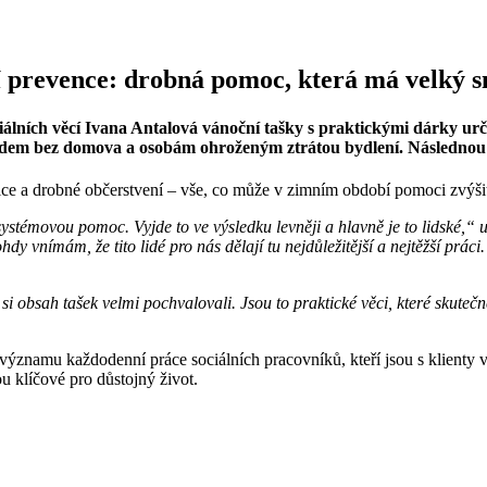
ní prevence: drobná pomoc, která má velký 
iálních věcí Ivana Antalová vánoční tašky s praktickými dárky urč
lidem bez domova a osobám ohroženým ztrátou bydlení. Následnou di
 a drobné občerstvení – vše, co může v zimním období pomoci zvýšit komf
 systémovou pomoc. Vyjde to ve výsledku levněji a hlavně je to lidské,“
ohdy vnímám, že tito lidé pro nás dělají tu nejdůležitější a nejtěžší pr
 si obsah tašek velmi pochvalovali. Jsou to praktické věci, které skutečně
 významu každodenní práce sociálních pracovníků, kteří jsou s klienty
ou klíčové pro důstojný život.