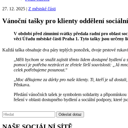
27. 12. 2025
|
Z městské části
Vánoční tašky pro klienty oddělení sociál
V období před zimními svátky předala radní pro oblast soc
věcí Úřadu městské části Praha 1. Tyto tašky jsou určeny 
Každá taška obsahuje dva páry teplých ponožek, dvoje prstové rukavice
„
Měli bychom se snažit zajistit těmto lidem dostupné bydlení a
pomoci je potřeba neztrácet ze zřetele širší souvislosti: „Já mn
celek potřebujeme posunout.
“
„
Moc děkujeme za dárky pro naše klienty. Ti, kteří je už dostali,
Pěnkava.
Předání vánočních tašek je symbolem solidarity a připomínkou
řešení v oblasti dostupného bydlení a sociální podpory, které js
Vyhledávání:
Odeslat dotaz
NAŠE SOCIÁLNÍ SÍTĚ