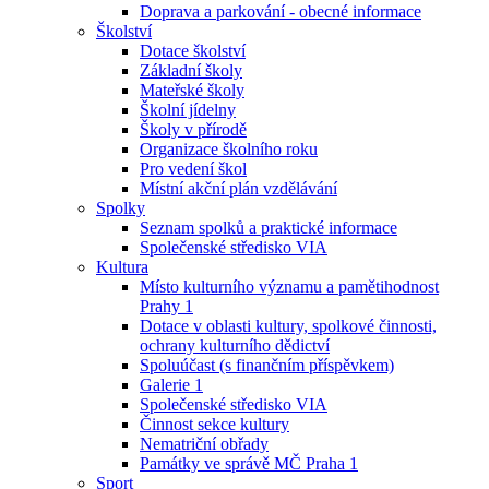
Doprava a parkování - obecné informace
Školství
Dotace školství
Základní školy
Mateřské školy
Školní jídelny
Školy v přírodě
Organizace školního roku
Pro vedení škol
Místní akční plán vzdělávání
Spolky
Seznam spolků a praktické informace
Společenské středisko VIA
Kultura
Místo kulturního významu a pamětihodnost
Prahy 1
Dotace v oblasti kultury, spolkové činnosti,
ochrany kulturního dědictví
Spoluúčast (s finančním příspěvkem)
Galerie 1
Společenské středisko VIA
Činnost sekce kultury
Nematriční obřady
Památky ve správě MČ Praha 1
Sport