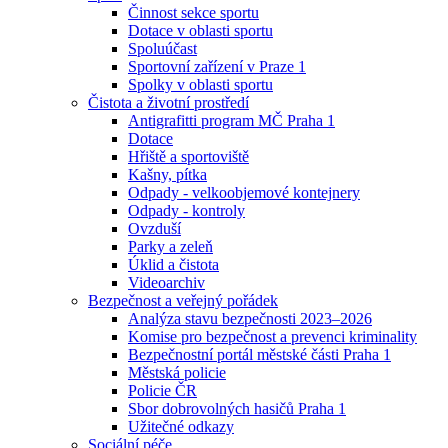
Činnost sekce sportu
Dotace v oblasti sportu
Spoluúčast
Sportovní zařízení v Praze 1
Spolky v oblasti sportu
Čistota a životní prostředí
Antigrafitti program MČ Praha 1
Dotace
Hřiště a sportoviště
Kašny, pítka
Odpady - velkoobjemové kontejnery
Odpady - kontroly
Ovzduší
Parky a zeleň
Úklid a čistota
Videoarchiv
Bezpečnost a veřejný pořádek
Analýza stavu bezpečnosti 2023–2026
Komise pro bezpečnost a prevenci kriminality
Bezpečnostní portál městské části Praha 1
Městská policie
Policie ČR
Sbor dobrovolných hasičů Praha 1
Užitečné odkazy
Sociální péče