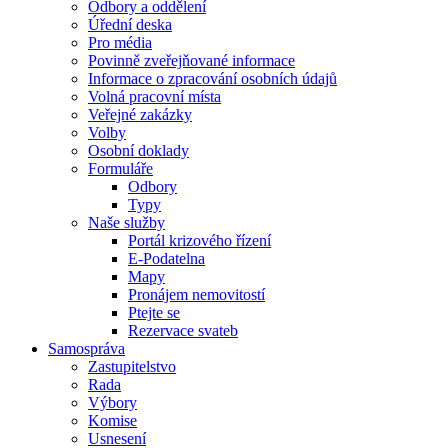
Odbory a oddělení
Úřední deska
Pro média
Povinně zveřejňované informace
Informace o zpracování osobních údajů
Volná pracovní místa
Veřejné zakázky
Volby
Osobní doklady
Formuláře
Odbory
Typy
Naše služby
Portál krizového řízení
E-Podatelna
Mapy
Pronájem nemovitostí
Ptejte se
Rezervace svateb
Samospráva
Zastupitelstvo
Rada
Výbory
Komise
Usnesení