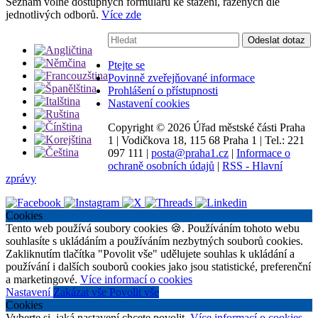
Seznam volně dostupných formulářů ke stažení, řazených dle
jednotlivých odborů.
Více zde
Vyhledávání:
Odeslat dotaz
Ptejte se
Povinně zveřejňované informace
Prohlášení o přístupnosti
Nastavení cookies
Copyright ©
2026 Úřad městské části Praha
1
|
Vodičkova 18, 115 68 Praha 1
|
Tel.: 221
097 111
|
posta@praha1.cz
|
Informace o
ochraně osobních údajů
|
RSS - Hlavní
zprávy
Cookies
Tento web používá soubory cookies 🍪. Používáním tohoto webu
souhlasíte s ukládáním a používáním nezbytných souborů cookies.
Zakliknutím tlačítka "Povolit vše" udělujete souhlas k ukládání a
používání i dalších souborů cookies jako jsou statistické, preferenční
a marketingové.
Více informací o cookies
Nastavení
Zakázat vše
Povolit vše
Cookies
Vyberte si, jaká nastavení chcete povolit.
Více informací o cookies