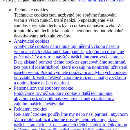
Technické cookies
Technické cookies jsou nezbytné pro správné fungování
webu a všech funkcí, které nabízí. Nepožadujeme Váš
souhlas s využitím technických cookies na našem webu. Z
tohoto důvodu technické cookies nemohou být individuálně
deaktivovány nebo aktivovány.
Analytické cookies
Analytické cookies nám umožňují měření výkonu našeho
webu a našich reklamních kampaní. Jejich pomocí určujeme
počet návštěv a zdroje návštěv našich internetových stránek.
Data získaná pomocí těchto cookies zpracováváme souhrnně,
bez použití identifikátorů, které ukazují na konkrétní uživatelé
našeho webu. Pokud vypnete používání analytických cookies
ve vztahu k Vaší návštěvě, ztrácíme možnost analýzy výkonu
a optimalizace našich opatření.
Personalizované soubory cookie
Používáme rovněž soubory cookie a další technologie,
abychom přizpůsobili naše webové stránky potřebám a
zájmům našich návštěvníků.
Reklamní cookies
Reklamní cookies používáme my nebo naši partneři, abychom
Vám mohli zobrazit vhodné obsahy nebo reklamy jak na
našich stránkách, tak na stránkách třetích subjektů. Díky tomu
můžeme vytvářet profily založené na Vašich zájmech, tak