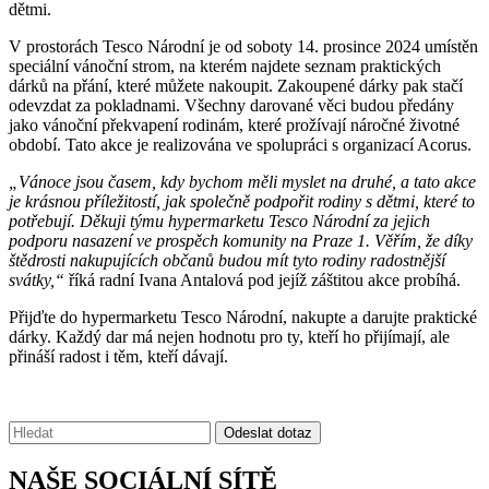
dětmi.
V prostorách Tesco Národní je od soboty 14. prosince 2024 umístěn
speciální vánoční strom, na kterém najdete seznam praktických
dárků na přání, které můžete nakoupit. Zakoupené dárky pak stačí
odevzdat za pokladnami. Všechny darované věci budou předány
jako vánoční překvapení rodinám, které prožívají náročné životné
období. Tato akce je realizována ve spolupráci s organizací Acorus.
„Vánoce jsou časem, kdy bychom měli myslet na druhé, a tato akce
je krásnou příležitostí, jak společně podpořit rodiny s dětmi, které to
potřebují. Děkuji týmu hypermarketu Tesco Národní za jejich
podporu nasazení ve prospěch komunity na Praze 1. Věřím, že díky
štědrosti nakupujících občanů budou mít tyto rodiny radostnější
svátky,“
říká radní Ivana Antalová pod jejíž záštitou akce probíhá.
Přijďte do hypermarketu Tesco Národní, nakupte a darujte praktické
dárky. Každý dar má nejen hodnotu pro ty, kteří ho přijímají, ale
přináší radost i těm, kteří dávají.
Vyhledávání:
Odeslat dotaz
NAŠE SOCIÁLNÍ SÍTĚ