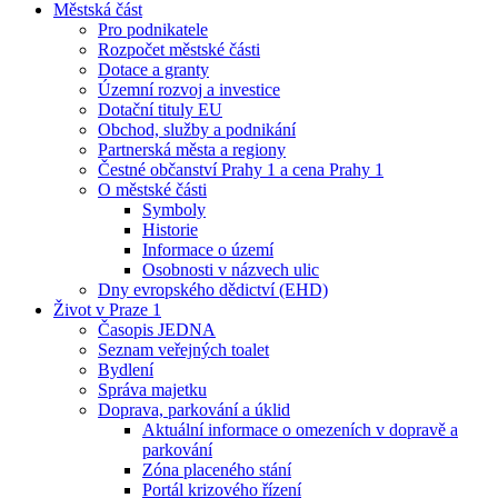
Městská část
Pro podnikatele
Rozpočet městské části
Dotace a granty
Územní rozvoj a investice
Dotační tituly EU
Obchod, služby a podnikání
Partnerská města a regiony
Čestné občanství Prahy 1 a cena Prahy 1
O městské části
Symboly
Historie
Informace o území
Osobnosti v názvech ulic
Dny evropského dědictví (EHD)
Život v Praze 1
Časopis JEDNA
Seznam veřejných toalet
Bydlení
Správa majetku
Doprava, parkování a úklid
Aktuální informace o omezeních v dopravě a
parkování
Zóna placeného stání
Portál krizového řízení