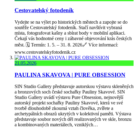
Cestovatelský fotodeník
Vydejte se na výlet po historických městech a zapojte se do
soutěže Cestovatelský fotodeník. Stačí navštívit vybraná
místa, fotografovat kašny a sbírat body v mobilní aplikaci.
Čekají vás hodnotné ceny i zábavné objevování krás českých
měst. 🗓️ Termín: 1. 5. – 31. 8. 2026🔗 Více informací:
www.cestovatelskyfotodenik.cz
21.05.2026
PAULINA SKAVOVA | PURE OBSESSION
SIN Studio Gallery představuje autorskou výstavu skleněných
a bronzových soch české sochařky Pauliny Skavové. SIN
Studio Gallery uvádí výstavu Pure Obsession, nejnovější
autorský projekt sochařky Pauliny Skavové, která ve své
tvorbě dlouhodobě zkoumá vztah člověka, zvířete a
archetypálních obrazů ukrytých v kolektivní paměti. Výstava
představuje soubor nových děl realizovaných ve skle, bronzu
a kombinovaných materiálech, vzniklých…