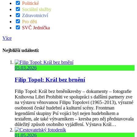
Politické
Sociální služby
Zdravotnictví
Pro děti
SVČ Jednička
Více
Nejbližší události:
05.03.2026
Filip Topol: Král bez brnění
Filip Topol: Král bez brněníkresby – dokumenty – fotografie
Knihovna Libri Prohibiti ve spolupráci s dalšími partnery zve
na výstavu věnovanou Filipu Topolovi (1965–2013), výrazné
osobnosti české hudební a kulturní scény. Frontman
legendární skupiny Psí vojáci byl nejen hudebníkem a
textařem, ale také výtvarníkem – kresba pro něj představovala
důležitý způsob osobního vyjádření. Výstava Král…
01.05.2026