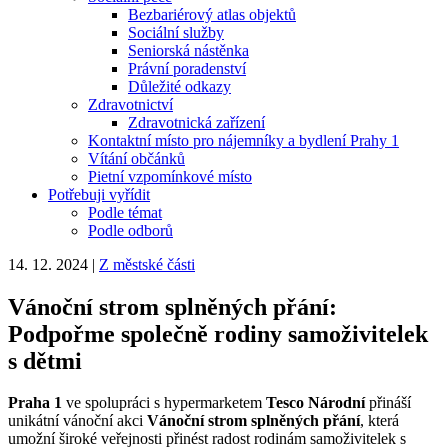
Bezbariérový atlas objektů
Sociální služby
Seniorská nástěnka
Právní poradenství
Důležité odkazy
Zdravotnictví
Zdravotnická zařízení
Kontaktní místo pro nájemníky a bydlení Prahy 1
Vítání občánků
Pietní vzpomínkové místo
Potřebuji vyřídit
Podle témat
Podle odborů
14. 12. 2024
|
Z městské části
Vánoční strom splněných přání:
Podpořme společně rodiny samoživitelek
s dětmi
Praha 1
ve spolupráci s hypermarketem
Tesco Národní
přináší
unikátní vánoční akci
Vánoční strom splněných přání
, která
umožní široké veřejnosti přinést radost rodinám samoživitelek s