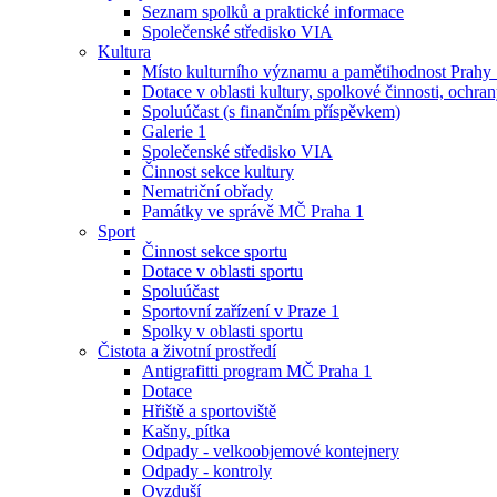
Seznam spolků a praktické informace
Společenské středisko VIA
Kultura
Místo kulturního významu a pamětihodnost Prahy
Dotace v oblasti kultury, spolkové činnosti, ochran
Spoluúčast (s finančním příspěvkem)
Galerie 1
Společenské středisko VIA
Činnost sekce kultury
Nematriční obřady
Památky ve správě MČ Praha 1
Sport
Činnost sekce sportu
Dotace v oblasti sportu
Spoluúčast
Sportovní zařízení v Praze 1
Spolky v oblasti sportu
Čistota a životní prostředí
Antigrafitti program MČ Praha 1
Dotace
Hřiště a sportoviště
Kašny, pítka
Odpady - velkoobjemové kontejnery
Odpady - kontroly
Ovzduší