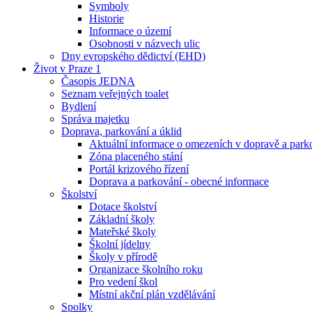
Symboly
Historie
Informace o území
Osobnosti v názvech ulic
Dny evropského dědictví (EHD)
Život v Praze 1
Časopis JEDNA
Seznam veřejných toalet
Bydlení
Správa majetku
Doprava, parkování a úklid
Aktuální informace o omezeních v dopravě a park
Zóna placeného stání
Portál krizového řízení
Doprava a parkování - obecné informace
Školství
Dotace školství
Základní školy
Mateřské školy
Školní jídelny
Školy v přírodě
Organizace školního roku
Pro vedení škol
Místní akční plán vzdělávání
Spolky