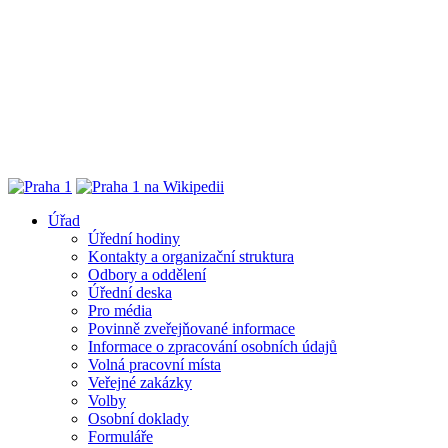
Úřad
Úřední hodiny
Kontakty a organizační struktura
Odbory a oddělení
Úřední deska
Pro média
Povinně zveřejňované informace
Informace o zpracování osobních údajů
Volná pracovní místa
Veřejné zakázky
Volby
Osobní doklady
Formuláře