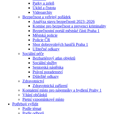
Parky a zeleň
Úklid a čistota
Videoarchiv
Bezpečnost a veřejný pořádek
Analýza stavu bezpečnosti 2023–2026
Komise pro bezpečnost a prevenci kriminality
Bezpečnostní portál městské části Praha 1
Městská policie
Policie ČR
Sbor dobrovolných hasičů Praha 1
Užitečné odkazy
Sociální péče
Bezbariérový atlas objektů
Sociální služby
Seniorská nástěnka
Právní poradenství
Důležité odkazy
Zdravotnictví
Zdravotnická zařízení
Kontaktní místo pro nájemníky a bydlení Prahy 1
Vítání občánků
Pietní vzpomínkové místo
Potřebuji vyřídit
Podle témat
Podle odborů