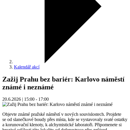
Kalendář akcí
Zažij Prahu bez bariér: Karlovo náměstí
známé i neznámé
20.6.2026 | 15:00 - 17:00
Objevte známé pražské náměstí v nových souvislostech. Projdete
se od slanečkové boudy přes místa, kde se vystavovaly svaté ostatky
a korunovační klenoty, k alchymistické laboratoři. Připomenete si
hrozivé události této lokality od defenestrace přes průjezd