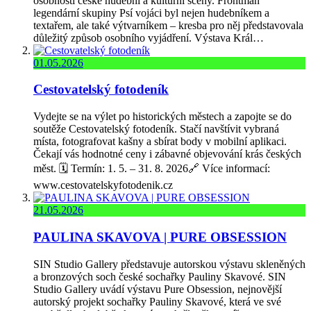
osobnosti české hudební a kulturní scény. Frontman
legendární skupiny Psí vojáci byl nejen hudebníkem a
textařem, ale také výtvarníkem – kresba pro něj představovala
důležitý způsob osobního vyjádření. Výstava Král…
01.05.2026
Cestovatelský fotodeník
Vydejte se na výlet po historických městech a zapojte se do
soutěže Cestovatelský fotodeník. Stačí navštívit vybraná
místa, fotografovat kašny a sbírat body v mobilní aplikaci.
Čekají vás hodnotné ceny i zábavné objevování krás českých
měst. 🗓️ Termín: 1. 5. – 31. 8. 2026🔗 Více informací:
www.cestovatelskyfotodenik.cz
21.05.2026
PAULINA SKAVOVA | PURE OBSESSION
SIN Studio Gallery představuje autorskou výstavu skleněných
a bronzových soch české sochařky Pauliny Skavové. SIN
Studio Gallery uvádí výstavu Pure Obsession, nejnovější
autorský projekt sochařky Pauliny Skavové, která ve své