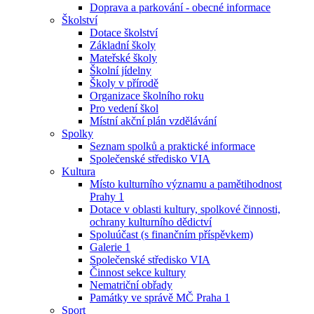
Doprava a parkování - obecné informace
Školství
Dotace školství
Základní školy
Mateřské školy
Školní jídelny
Školy v přírodě
Organizace školního roku
Pro vedení škol
Místní akční plán vzdělávání
Spolky
Seznam spolků a praktické informace
Společenské středisko VIA
Kultura
Místo kulturního významu a pamětihodnost
Prahy 1
Dotace v oblasti kultury, spolkové činnosti,
ochrany kulturního dědictví
Spoluúčast (s finančním příspěvkem)
Galerie 1
Společenské středisko VIA
Činnost sekce kultury
Nematriční obřady
Památky ve správě MČ Praha 1
Sport