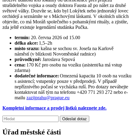
strašidelného vojska a osudy doktora Fausta až po nálet za druhé
světové války. Dozvíte se, kdo byl Lokýtek nebo jednoruký lovec
orchidejí a seznámíte se s Máchovými láskami. V okolních ulicích
objevíte, co má Moráň společného s pohanskými rituály, a zjistíte,
zda ještě existuje legendární studánka Pučka.
termín:
20. června 2026 od 15.00
délka akce:
1,5–2h
místo srazu:
kašna se sochou sv. Josefa na Karlově
náměstí (v blízkosti Novoměstské radnice)
průvodkyně:
Jaroslava Srpová
cena:
170 Kč pro osobu na vozíku (asistent/ka má vstup
zdarma)
dodatečné informace:
Omezená kapacita 10 osob na vozíku
s asistencí; vstupenky pouze v předprodeji. V případě
nepříznivého počasí se vycházka ruší. Pro dotazy neváhejte
kontaktovat náš tým na telefonu +420 771 293 272 nebo e-
mailu
zazijprahu@prague.eu
Kompletní informace a prodej lístků naleznete zde.
Vyhledávání:
Odeslat dotaz
Úřad městské části