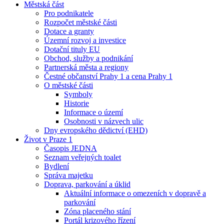
Městská část
Pro podnikatele
Rozpočet městské části
Dotace a granty
Územní rozvoj a investice
Dotační tituly EU
Obchod, služby a podnikání
Partnerská města a regiony
Čestné občanství Prahy 1 a cena Prahy 1
O městské části
Symboly
Historie
Informace o území
Osobnosti v názvech ulic
Dny evropského dědictví (EHD)
Život v Praze 1
Časopis JEDNA
Seznam veřejných toalet
Bydlení
Správa majetku
Doprava, parkování a úklid
Aktuální informace o omezeních v dopravě a
parkování
Zóna placeného stání
Portál krizového řízení