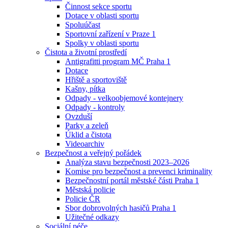
Činnost sekce sportu
Dotace v oblasti sportu
Spoluúčast
Sportovní zařízení v Praze 1
Spolky v oblasti sportu
Čistota a životní prostředí
Antigrafitti program MČ Praha 1
Dotace
Hřiště a sportoviště
Kašny, pítka
Odpady - velkoobjemové kontejnery
Odpady - kontroly
Ovzduší
Parky a zeleň
Úklid a čistota
Videoarchiv
Bezpečnost a veřejný pořádek
Analýza stavu bezpečnosti 2023–2026
Komise pro bezpečnost a prevenci kriminality
Bezpečnostní portál městské části Praha 1
Městská policie
Policie ČR
Sbor dobrovolných hasičů Praha 1
Užitečné odkazy
Sociální péče