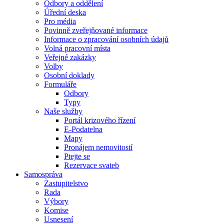
Odbory a oddělení
Úřední deska
Pro média
Povinně zveřejňované informace
Informace o zpracování osobních údajů
Volná pracovní místa
Veřejné zakázky
Volby
Osobní doklady
Formuláře
Odbory
Typy
Naše služby
Portál krizového řízení
E-Podatelna
Mapy
Pronájem nemovitostí
Ptejte se
Rezervace svateb
Samospráva
Zastupitelstvo
Rada
Výbory
Komise
Usnesení