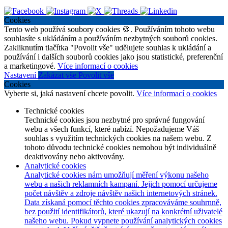
Cookies
Tento web používá soubory cookies 🍪. Používáním tohoto webu
souhlasíte s ukládáním a používáním nezbytných souborů cookies.
Zakliknutím tlačítka "Povolit vše" udělujete souhlas k ukládání a
používání i dalších souborů cookies jako jsou statistické, preferenční
a marketingové.
Více informací o cookies
Nastavení
Zakázat vše
Povolit vše
Cookies
Vyberte si, jaká nastavení chcete povolit.
Více informací o cookies
Technické cookies
Technické cookies jsou nezbytné pro správné fungování
webu a všech funkcí, které nabízí. Nepožadujeme Váš
souhlas s využitím technických cookies na našem webu. Z
tohoto důvodu technické cookies nemohou být individuálně
deaktivovány nebo aktivovány.
Analytické cookies
Analytické cookies nám umožňují měření výkonu našeho
webu a našich reklamních kampaní. Jejich pomocí určujeme
počet návštěv a zdroje návštěv našich internetových stránek.
Data získaná pomocí těchto cookies zpracováváme souhrnně,
bez použití identifikátorů, které ukazují na konkrétní uživatelé
našeho webu. Pokud vypnete používání analytických cookies