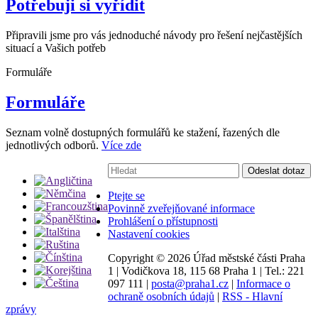
Potřebuji si vyřídit
Připravili jsme pro vás jednoduché návody pro řešení nejčastějších
situací a Vašich potřeb
Formuláře
Formuláře
Seznam volně dostupných formulářů ke stažení, řazených dle
jednotlivých odborů.
Více zde
Vyhledávání:
Odeslat dotaz
Ptejte se
Povinně zveřejňované informace
Prohlášení o přístupnosti
Nastavení cookies
Copyright ©
2026 Úřad městské části Praha
1
|
Vodičkova 18, 115 68 Praha 1
|
Tel.: 221
097 111
|
posta@praha1.cz
|
Informace o
ochraně osobních údajů
|
RSS - Hlavní
zprávy