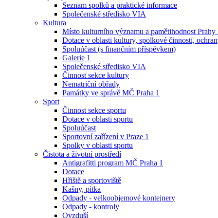
Seznam spolků a praktické informace
Společenské středisko VIA
Kultura
Místo kulturního významu a pamětihodnost Prahy
Dotace v oblasti kultury, spolkové činnosti, ochran
Spoluúčast (s finančním příspěvkem)
Galerie 1
Společenské středisko VIA
Činnost sekce kultury
Nematriční obřady
Památky ve správě MČ Praha 1
Sport
Činnost sekce sportu
Dotace v oblasti sportu
Spoluúčast
Sportovní zařízení v Praze 1
Spolky v oblasti sportu
Čistota a životní prostředí
Antigrafitti program MČ Praha 1
Dotace
Hřiště a sportoviště
Kašny, pítka
Odpady - velkoobjemové kontejnery
Odpady - kontroly
Ovzduší