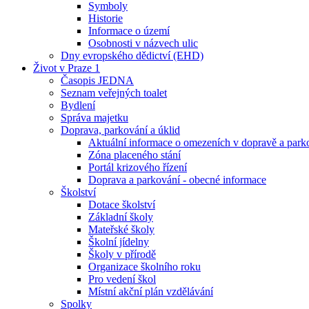
Symboly
Historie
Informace o území
Osobnosti v názvech ulic
Dny evropského dědictví (EHD)
Život v Praze 1
Časopis JEDNA
Seznam veřejných toalet
Bydlení
Správa majetku
Doprava, parkování a úklid
Aktuální informace o omezeních v dopravě a park
Zóna placeného stání
Portál krizového řízení
Doprava a parkování - obecné informace
Školství
Dotace školství
Základní školy
Mateřské školy
Školní jídelny
Školy v přírodě
Organizace školního roku
Pro vedení škol
Místní akční plán vzdělávání
Spolky