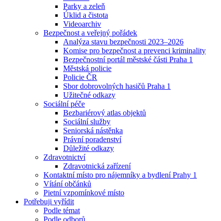
Parky a zeleň
Úklid a čistota
Videoarchiv
Bezpečnost a veřejný pořádek
Analýza stavu bezpečnosti 2023–2026
Komise pro bezpečnost a prevenci kriminality
Bezpečnostní portál městské části Praha 1
Městská policie
Policie ČR
Sbor dobrovolných hasičů Praha 1
Užitečné odkazy
Sociální péče
Bezbariérový atlas objektů
Sociální služby
Seniorská nástěnka
Právní poradenství
Důležité odkazy
Zdravotnictví
Zdravotnická zařízení
Kontaktní místo pro nájemníky a bydlení Prahy 1
Vítání občánků
Pietní vzpomínkové místo
Potřebuji vyřídit
Podle témat
Podle odborů