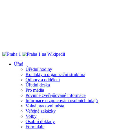
Úřad
Úřední hodiny
Kontakty a organizační struktura
Odbory a oddělení
Úřední deska
Pro média
Povinně zveřejňované informace
Informace o zpracování osobních údajů
Volná pracovní místa
Veřejné zakázky
Volby
Osobní doklady
Formuláře