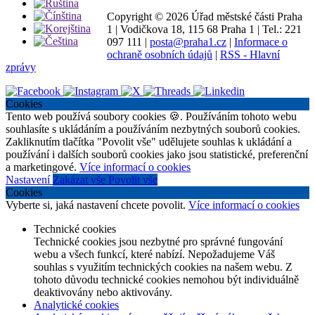
Copyright ©
2026 Úřad městské části Praha
1
|
Vodičkova 18, 115 68 Praha 1
|
Tel.: 221
097 111
|
posta@praha1.cz
|
Informace o
ochraně osobních údajů
|
RSS - Hlavní
zprávy
Cookies
Tento web používá soubory cookies 🍪. Používáním tohoto webu
souhlasíte s ukládáním a používáním nezbytných souborů cookies.
Zakliknutím tlačítka "Povolit vše" udělujete souhlas k ukládání a
používání i dalších souborů cookies jako jsou statistické, preferenční
a marketingové.
Více informací o cookies
Nastavení
Zakázat vše
Povolit vše
Cookies
Vyberte si, jaká nastavení chcete povolit.
Více informací o cookies
Technické cookies
Technické cookies jsou nezbytné pro správné fungování
webu a všech funkcí, které nabízí. Nepožadujeme Váš
souhlas s využitím technických cookies na našem webu. Z
tohoto důvodu technické cookies nemohou být individuálně
deaktivovány nebo aktivovány.
Analytické cookies