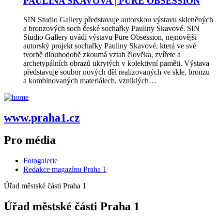
PAULINA SKAVOVA | PURE OBSESSION
SIN Studio Gallery představuje autorskou výstavu skleněných
a bronzových soch české sochařky Pauliny Skavové. SIN
Studio Gallery uvádí výstavu Pure Obsession, nejnovější
autorský projekt sochařky Pauliny Skavové, která ve své
tvorbě dlouhodobě zkoumá vztah člověka, zvířete a
archetypálních obrazů ukrytých v kolektivní paměti. Výstava
představuje soubor nových děl realizovaných ve skle, bronzu
a kombinovaných materiálech, vzniklých…
www.praha1.cz
Pro média
Fotogalerie
Redakce magazínu Praha 1
Úřad městské části Praha 1
Úřad městské části Praha 1