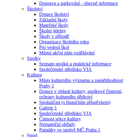
Doprava a parkování - obecné informace
Školství
Dotace školství
Základní školy
Mateřské školy
Školní jídelny
Školy v přírodě
Organizace školního roku
Pro vedení škol
Místní akční plán vzdělávání
Spolky
Seznam spolků a praktické informace
Společenské středisko VIA
Kultura
Místo kulturního významu a pamětihodnost
Prahy 1
Dotace v oblasti kultury, spolkové činnosti,
ochrany kulturního dědictví
Spoluúčast (s finančním příspěvkem)
Galerie 1
Společenské středisko VIA
Činnost sekce kultury
Nematriční obřady
Památky ve správě MČ Praha 1
Sport