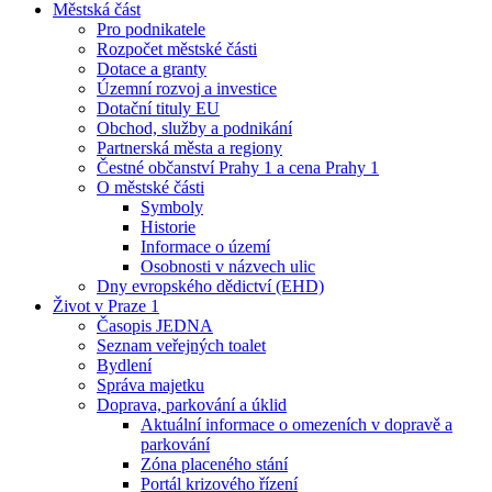
Městská část
Pro podnikatele
Rozpočet městské části
Dotace a granty
Územní rozvoj a investice
Dotační tituly EU
Obchod, služby a podnikání
Partnerská města a regiony
Čestné občanství Prahy 1 a cena Prahy 1
O městské části
Symboly
Historie
Informace o území
Osobnosti v názvech ulic
Dny evropského dědictví (EHD)
Život v Praze 1
Časopis JEDNA
Seznam veřejných toalet
Bydlení
Správa majetku
Doprava, parkování a úklid
Aktuální informace o omezeních v dopravě a
parkování
Zóna placeného stání
Portál krizového řízení