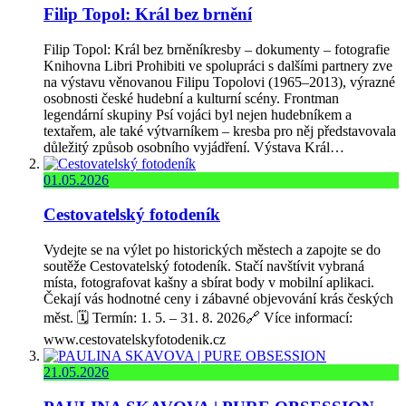
Filip Topol: Král bez brnění
Filip Topol: Král bez brněníkresby – dokumenty – fotografie
Knihovna Libri Prohibiti ve spolupráci s dalšími partnery zve
na výstavu věnovanou Filipu Topolovi (1965–2013), výrazné
osobnosti české hudební a kulturní scény. Frontman
legendární skupiny Psí vojáci byl nejen hudebníkem a
textařem, ale také výtvarníkem – kresba pro něj představovala
důležitý způsob osobního vyjádření. Výstava Král…
01.05.2026
Cestovatelský fotodeník
Vydejte se na výlet po historických městech a zapojte se do
soutěže Cestovatelský fotodeník. Stačí navštívit vybraná
místa, fotografovat kašny a sbírat body v mobilní aplikaci.
Čekají vás hodnotné ceny i zábavné objevování krás českých
měst. 🗓️ Termín: 1. 5. – 31. 8. 2026🔗 Více informací:
www.cestovatelskyfotodenik.cz
21.05.2026