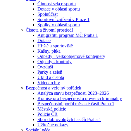
Činnost sekce sportu
Dotace v oblasti sportu
Spoluúčast
Sportovní zařízení v Praze 1
Spolky v oblasti sportu
Čistota a životní prostředí
Antigrafitti program MČ Praha 1
Dotace
Hřiště a sportoviště
Kašny, pítka
Odpady - velkoobjemové kontejnery
Odpady - kontroly
Ovzduší
Parky a zeleň
Úklid a čistota
Videoarchiv
Bezpečnost a veřejný pořádek
Analýza stavu bezpečnosti 2023–2026
Komise pro bezpečnost a prevenci kriminality
Bezpečnostní portál městské části Praha 1
Městská policie
Policie ČR
Sbor dobrovolných hasičů Praha 1
Užitečné odkazy
Sociální péče