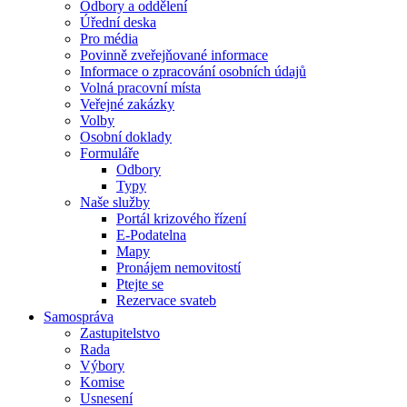
Odbory a oddělení
Úřední deska
Pro média
Povinně zveřejňované informace
Informace o zpracování osobních údajů
Volná pracovní místa
Veřejné zakázky
Volby
Osobní doklady
Formuláře
Odbory
Typy
Naše služby
Portál krizového řízení
E-Podatelna
Mapy
Pronájem nemovitostí
Ptejte se
Rezervace svateb
Samospráva
Zastupitelstvo
Rada
Výbory
Komise
Usnesení