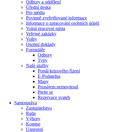
Odbory a oddělení
Úřední deska
Pro média
Povinně zveřejňované informace
Informace o zpracování osobních údajů
Volná pracovní místa
Veřejné zakázky
Volby
Osobní doklady
Formuláře
Odbory
Typy
Naše služby
Portál krizového řízení
E-Podatelna
Mapy
Pronájem nemovitostí
Ptejte se
Rezervace svateb
Samospráva
Zastupitelstvo
Rada
Výbory
Komise
Usnesení