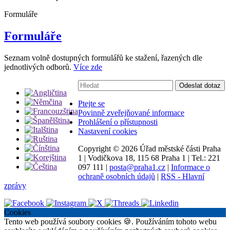
Formuláře
Formuláře
Seznam volně dostupných formulářů ke stažení, řazených dle
jednotlivých odborů.
Více zde
Vyhledávání:
Odeslat dotaz
Ptejte se
Povinně zveřejňované informace
Prohlášení o přístupnosti
Nastavení cookies
Copyright ©
2026 Úřad městské části Praha
1
|
Vodičkova 18, 115 68 Praha 1
|
Tel.: 221
097 111
|
posta@praha1.cz
|
Informace o
ochraně osobních údajů
|
RSS - Hlavní
zprávy
Cookies
Tento web používá soubory cookies 🍪. Používáním tohoto webu