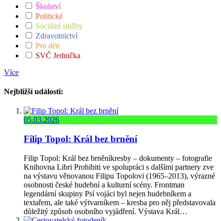
Školství
Politické
Sociální služby
Zdravotnictví
Pro děti
SVČ Jednička
Více
Nejbližší události:
05.03.2026
Filip Topol: Král bez brnění
Filip Topol: Král bez brněníkresby – dokumenty – fotografie
Knihovna Libri Prohibiti ve spolupráci s dalšími partnery zve
na výstavu věnovanou Filipu Topolovi (1965–2013), výrazné
osobnosti české hudební a kulturní scény. Frontman
legendární skupiny Psí vojáci byl nejen hudebníkem a
textařem, ale také výtvarníkem – kresba pro něj představovala
důležitý způsob osobního vyjádření. Výstava Král…