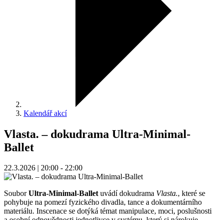
Kalendář akcí
Vlastа. – dokudrama Ultra-Minimal-
Ballet
22.3.2026 | 20:00 - 22:00
Soubor
Ultra-Minimal-Ballet
uvádí dokudrama
Vlastа.
, které se
pohybuje na pomezí fyzického divadla, tance a dokumentárního
materiálu. Inscenace se dotýká témat manipulace, moci, poslušnosti
a osobní odpovědnosti jednotlivce v systému, který si nárokuje