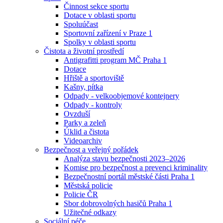
Činnost sekce sportu
Dotace v oblasti sportu
Spoluúčast
Sportovní zařízení v Praze 1
Spolky v oblasti sportu
Čistota a životní prostředí
Antigrafitti program MČ Praha 1
Dotace
Hřiště a sportoviště
Kašny, pítka
Odpady - velkoobjemové kontejnery
Odpady - kontroly
Ovzduší
Parky a zeleň
Úklid a čistota
Videoarchiv
Bezpečnost a veřejný pořádek
Analýza stavu bezpečnosti 2023–2026
Komise pro bezpečnost a prevenci kriminality
Bezpečnostní portál městské části Praha 1
Městská policie
Policie ČR
Sbor dobrovolných hasičů Praha 1
Užitečné odkazy
Sociální péče