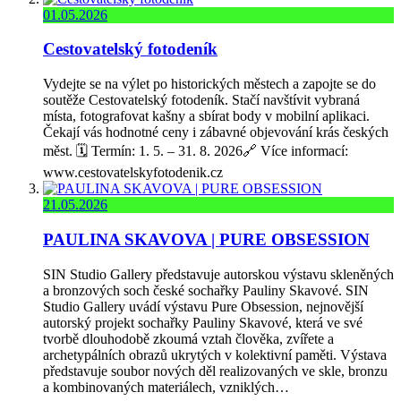
01.05.2026
Cestovatelský fotodeník
Vydejte se na výlet po historických městech a zapojte se do
soutěže Cestovatelský fotodeník. Stačí navštívit vybraná
místa, fotografovat kašny a sbírat body v mobilní aplikaci.
Čekají vás hodnotné ceny i zábavné objevování krás českých
měst. 🗓️ Termín: 1. 5. – 31. 8. 2026🔗 Více informací:
www.cestovatelskyfotodenik.cz
21.05.2026
PAULINA SKAVOVA | PURE OBSESSION
SIN Studio Gallery představuje autorskou výstavu skleněných
a bronzových soch české sochařky Pauliny Skavové. SIN
Studio Gallery uvádí výstavu Pure Obsession, nejnovější
autorský projekt sochařky Pauliny Skavové, která ve své
tvorbě dlouhodobě zkoumá vztah člověka, zvířete a
archetypálních obrazů ukrytých v kolektivní paměti. Výstava
představuje soubor nových děl realizovaných ve skle, bronzu
a kombinovaných materiálech, vzniklých…