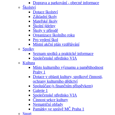
Doprava a parkování - obecné informace
Školství
Dotace školství
Základní školy
Mateřské školy
Školní jídelny
Školy v přírodě
Organizace školního roku
Pro vedení škol
Místní akční plán vzdělávání
Spolky
Seznam spolků a praktické informace
Společenské středisko VIA
Kultura
Místo kulturního významu a pamětihodnost
Prahy 1
Dotace v oblasti kultury, spolkové činnosti,
ochrany kulturního dědictví
Spoluúčast (s finančním příspěvkem)
Galerie 1
Společenské středisko VIA
Činnost sekce kultury
Nematriční obřady
Památky ve správě MČ Praha 1
Sport