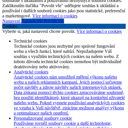
souhlasíte s ukládáním a používáním nezbytných souborů cookies.
Zakliknutím tlačítka "Povolit vše" udělujete souhlas k ukládání a
používání i dalších souborů cookies jako jsou statistické, preferenční
a marketingové.
Více informací o cookies
Nastavení
Zakázat vše
Povolit vše
Cookies
Vyberte si, jaká nastavení chcete povolit.
Více informací o cookies
Technické cookies
Technické cookies jsou nezbytné pro správné fungování
webu a všech funkcí, které nabízí. Nepožadujeme Váš
souhlas s využitím technických cookies na našem webu. Z
tohoto důvodu technické cookies nemohou být individuálně
deaktivovány nebo aktivovány.
Analytické cookies
Analytické cookies nám umožňují měření výkonu našeho
webu a našich reklamních kampaní. Jejich pomocí určujeme
počet návštěv a zdroje návštěv našich internetových stránek.
Data získaná pomocí těchto cookies zpracováváme souhrnně,
bez použití identifikátorů, které ukazují na konkrétní uživatelé
našeho webu. Pokud vypnete používání analytických cookies
ve vztahu k Vaší návštěvě, ztrácíme možnost analýzy výkonu
a optimalizace našich opatření.
Personalizované soubory cookie
Používáme rovněž soubory cookie a další technologie,