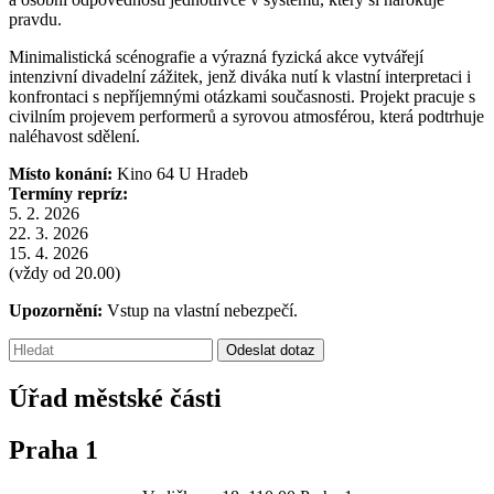
pravdu.
Minimalistická scénografie a výrazná fyzická akce vytvářejí
intenzivní divadelní zážitek, jenž diváka nutí k vlastní interpretaci i
konfrontaci s nepříjemnými otázkami současnosti. Projekt pracuje s
civilním projevem performerů a syrovou atmosférou, která podtrhuje
naléhavost sdělení.
Místo konání:
Kino 64 U Hradeb
Termíny repríz:
5. 2. 2026
22. 3. 2026
15. 4. 2026
(vždy od 20.00)
Upozornění:
Vstup na vlastní nebezpečí.
Vyhledávání:
Odeslat dotaz
Úřad městské části
Praha 1