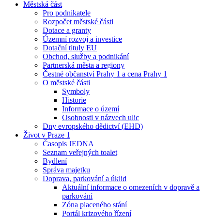
Městská část
Pro podnikatele
Rozpočet městské části
Dotace a granty
Územní rozvoj a investice
Dotační tituly EU
Obchod, služby a podnikání
Partnerská města a regiony
Čestné občanství Prahy 1 a cena Prahy 1
O městské části
Symboly
Historie
Informace o území
Osobnosti v názvech ulic
Dny evropského dědictví (EHD)
Život v Praze 1
Časopis JEDNA
Seznam veřejných toalet
Bydlení
Správa majetku
Doprava, parkování a úklid
Aktuální informace o omezeních v dopravě a
parkování
Zóna placeného stání
Portál krizového řízení