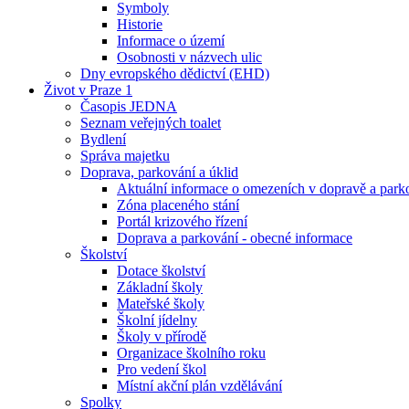
Symboly
Historie
Informace o území
Osobnosti v názvech ulic
Dny evropského dědictví (EHD)
Život v Praze 1
Časopis JEDNA
Seznam veřejných toalet
Bydlení
Správa majetku
Doprava, parkování a úklid
Aktuální informace o omezeních v dopravě a park
Zóna placeného stání
Portál krizového řízení
Doprava a parkování - obecné informace
Školství
Dotace školství
Základní školy
Mateřské školy
Školní jídelny
Školy v přírodě
Organizace školního roku
Pro vedení škol
Místní akční plán vzdělávání
Spolky