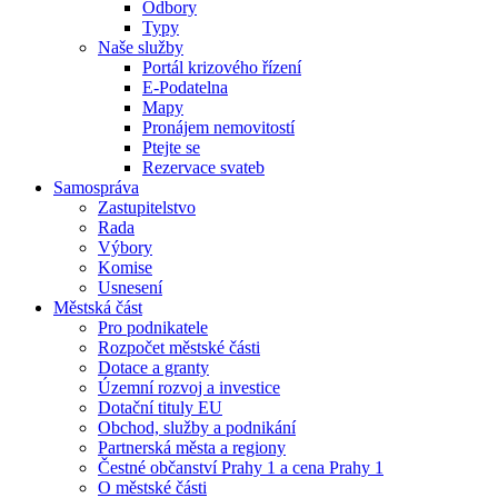
Odbory
Typy
Naše služby
Portál krizového řízení
E-Podatelna
Mapy
Pronájem nemovitostí
Ptejte se
Rezervace svateb
Samospráva
Zastupitelstvo
Rada
Výbory
Komise
Usnesení
Městská část
Pro podnikatele
Rozpočet městské části
Dotace a granty
Územní rozvoj a investice
Dotační tituly EU
Obchod, služby a podnikání
Partnerská města a regiony
Čestné občanství Prahy 1 a cena Prahy 1
O městské části