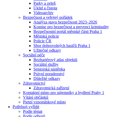
Parky a zeleň
Úklid a čistota
Videoarchiv
Bezpečnost a veřejný pořádek
Analýza stavu bezpečnosti 2023–2026
Komise pro bezpečnost a prevenci kriminality
Bezpečnostní portál městské části Praha 1
Městská policie
Policie ČR
Sbor dobrovolných hasičů Praha 1
Užitečné odkazy
Sociální péče
Bezbariérový atlas objektů
Sociální služby
Seniorská nástěnka
Právní poradenství
Důležité odkazy
Zdravotnictví
Zdravotnická zařízení
Kontaktní místo pro nájemníky a bydlení Prahy 1
Vítání občánků
Pietní vzpomínkové místo
Potřebuji vyřídit
Podle témat
Podle odborů