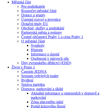
Městská část
Pro podnikatele
Rozpočet městské části
Dotace a granty
Územní rozvoj a investice
Dotační tituly EU
Obchod, služby a podnikání
Partnerská města a regiony
Čestné občanství Prahy 1 a cena Prahy 1
O městské části
Symboly
Historie
Informace o území
Osobnosti v názvech ulic
Dny evropského dědictví (EHD)
Život v Praze 1
Časopis JEDNA
Seznam veřejných toalet
Bydlení
Správa majetku
Doprava, parkování a úklid
Aktuální informace o omezeních v dopravě a
parkování
Zóna placeného stání
Portál krizového řízení