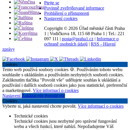
Ptejte se
Povinně zveřejňované informace
Prohlášení o přístupnosti
Nastavení cookies
Copyright ©
2026 Úřad městské části Praha
1
|
Vodičkova 18, 115 68 Praha 1
|
Tel.: 221
097 111
|
posta@praha1.cz
|
Informace o
ochraně osobních údajů
|
RSS - Hlavní
zprávy
Cookies
Tento web používá soubory cookies 🍪. Používáním tohoto webu
souhlasíte s ukládáním a používáním nezbytných souborů cookies.
Zakliknutím tlačítka "Povolit vše" udělujete souhlas k ukládání a
používání i dalších souborů cookies jako jsou statistické, preferenční
a marketingové.
Více informací o cookies
Nastavení
Zakázat vše
Povolit vše
Cookies
Vyberte si, jaká nastavení chcete povolit.
Více informací o cookies
Technické cookies
Technické cookies jsou nezbytné pro správné fungování
webu a všech funkcí, které nabízí. Nepožadujeme Váš