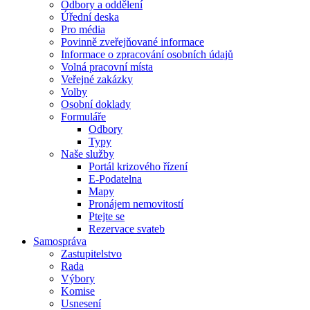
Odbory a oddělení
Úřední deska
Pro média
Povinně zveřejňované informace
Informace o zpracování osobních údajů
Volná pracovní místa
Veřejné zakázky
Volby
Osobní doklady
Formuláře
Odbory
Typy
Naše služby
Portál krizového řízení
E-Podatelna
Mapy
Pronájem nemovitostí
Ptejte se
Rezervace svateb
Samospráva
Zastupitelstvo
Rada
Výbory
Komise
Usnesení