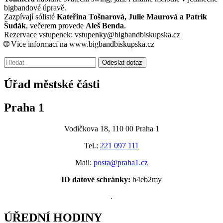
bigbandové úpravě.
Zazpívají sólisté
Kateřina Tošnarová, Julie Maurová a Patrik
Šudák
, večerem provede
Aleš Benda
.
Rezervace vstupenek:
vstupenky@bigbandbiskupska.cz
🌐 Více informací na
www.bigbandbiskupska.cz
Vyhledávání:
Odeslat dotaz
Úřad městské části
Praha 1
Vodičkova 18, 110 00 Praha 1
Tel.:
221 097 111
Mail:
posta@praha1.cz
ID datové schránky:
b4eb2my
.
ÚŘEDNÍ HODINY