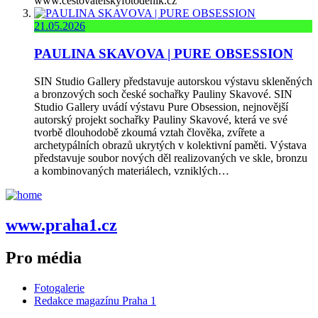
www.cestovatelskyfotodenik.cz
21.05.2026
PAULINA SKAVOVA | PURE OBSESSION
SIN Studio Gallery představuje autorskou výstavu skleněných
a bronzových soch české sochařky Pauliny Skavové. SIN
Studio Gallery uvádí výstavu Pure Obsession, nejnovější
autorský projekt sochařky Pauliny Skavové, která ve své
tvorbě dlouhodobě zkoumá vztah člověka, zvířete a
archetypálních obrazů ukrytých v kolektivní paměti. Výstava
představuje soubor nových děl realizovaných ve skle, bronzu
a kombinovaných materiálech, vzniklých…
www.praha1.cz
Pro média
Fotogalerie
Redakce magazínu Praha 1