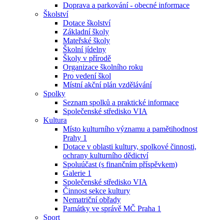
Doprava a parkování - obecné informace
Školství
Dotace školství
Základní školy
Mateřské školy
Školní jídelny
Školy v přírodě
Organizace školního roku
Pro vedení škol
Místní akční plán vzdělávání
Spolky
Seznam spolků a praktické informace
Společenské středisko VIA
Kultura
Místo kulturního významu a pamětihodnost
Prahy 1
Dotace v oblasti kultury, spolkové činnosti,
ochrany kulturního dědictví
Spoluúčast (s finančním příspěvkem)
Galerie 1
Společenské středisko VIA
Činnost sekce kultury
Nematriční obřady
Památky ve správě MČ Praha 1
Sport