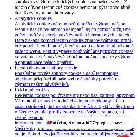
souhlas s využitím technických cookies na našem webu. Z
tohoto důvodu technické cookies nemohou být individuálně
deaktivovány nebo aktivovány.
Analytické cookies
Analytické cookies nám umožňují měření výkonu našeho
webu a našich reklamních kampaní. Jejich pomocí určujeme
počet návštěv a zdroje návštěv našich internetových stránek.
Data získaná pomocí těchto cookies zpracováváme souhrnně,
bez použití identifikátorů, které ukazují na konkrétní uživatelé
našeho webu. Pokud vypnete používání analytických cookies
ve vztahu k Vaší návštěvě, ztrácíme možnost analýzy výkonu
a optimalizace našich opatření.
Personalizované soubory cookie
Používáme rovněž soubory cookie a další technologie,
abychom přizpůsobili naše webové stránky potřebám a
zájmům našich návštěvníků.
Reklamní cookies
Reklamní cookies používáme my nebo naši partneři, abychom
Vám mohli zobrazit vhodné obsahy nebo reklamy jak na
našich stránkách, tak na stránkách třetích subjektů. Díky tomu
můžeme vytvářet profily založené na Vašich zájmech, tak
zvané pseudonymizované profily. Na základě těchto
Potřebujete poradit?
Zeptejte se našeho asistenta
Ch
informací není zpravidla možná bezprostřední identifikace
Vaší osoby, protože jsou používány pouze pseudonymizované
údaje. Pokud nevyjádříte souhlas, nebudete příjemcem obsahů