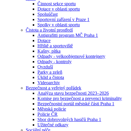
Činnost sekce sportu
Dotace v oblasti sportu
Spoluúčast
Sportovní zařízení v Praze 1
Spolky v oblasti sportu
Čistota a životní prostředí
Antigrafitti program MČ Praha 1
Dotace
Hřiště a sportoviště
Kašny, pítka
Odpady - velkoobjemové kontejnery
Odpady - kontroly
Ovzduší
Parky a zeleň
Úklid a čistota
Videoarchiv
Bezpečnost a veřejný pořádek
Analýza stavu bezpečnosti 2023–2026
Komise pro bezpečnost a prevenci kriminality
Bezpečnostní portál městské části Praha 1
Městská policie
Policie ČR
Sbor dobrovolných hasičů Praha 1
Užitečné odkazy
Sociální péče