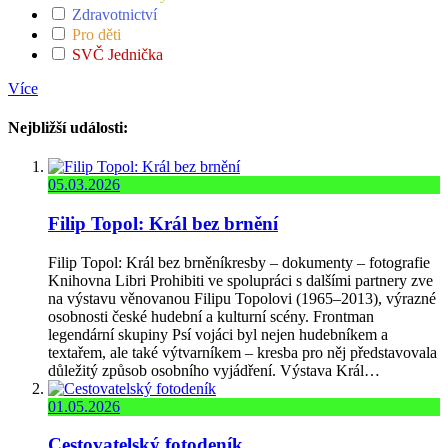
Zdravotnictví
Pro děti
SVČ Jednička
Více
Nejbližší události:
05.03.2026
Filip Topol: Král bez brnění
Filip Topol: Král bez brněníkresby – dokumenty – fotografie
Knihovna Libri Prohibiti ve spolupráci s dalšími partnery zve
na výstavu věnovanou Filipu Topolovi (1965–2013), výrazné
osobnosti české hudební a kulturní scény. Frontman
legendární skupiny Psí vojáci byl nejen hudebníkem a
textařem, ale také výtvarníkem – kresba pro něj představovala
důležitý způsob osobního vyjádření. Výstava Král…
01.05.2026
Cestovatelský fotodeník