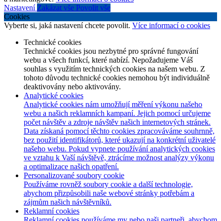
Nastavení
Zakázat vše
Povolit vše
Cookies
Vyberte si, jaká nastavení chcete povolit.
Více informací o cookies
Technické cookies
Technické cookies jsou nezbytné pro správné fungování
webu a všech funkcí, které nabízí. Nepožadujeme Váš
souhlas s využitím technických cookies na našem webu. Z
tohoto důvodu technické cookies nemohou být individuálně
deaktivovány nebo aktivovány.
Analytické cookies
Analytické cookies nám umožňují měření výkonu našeho
webu a našich reklamních kampaní. Jejich pomocí určujeme
počet návštěv a zdroje návštěv našich internetových stránek.
Data získaná pomocí těchto cookies zpracováváme souhrnně,
bez použití identifikátorů, které ukazují na konkrétní uživatelé
našeho webu. Pokud vypnete používání analytických cookies
ve vztahu k Vaší návštěvě, ztrácíme možnost analýzy výkonu
a optimalizace našich opatření.
Personalizované soubory cookie
Používáme rovněž soubory cookie a další technologie,
abychom přizpůsobili naše webové stránky potřebám a
zájmům našich návštěvníků.
Reklamní cookies
Reklamní cookies používáme my nebo naši partneři, abychom