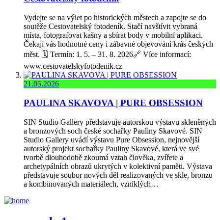
Vydejte se na výlet po historických městech a zapojte se do
soutěže Cestovatelský fotodeník. Stačí navštívit vybraná
místa, fotografovat kašny a sbírat body v mobilní aplikaci.
Čekají vás hodnotné ceny i zábavné objevování krás českých
měst. 🗓️ Termín: 1. 5. – 31. 8. 2026🔗 Více informací:
www.cestovatelskyfotodenik.cz
21.05.2026
PAULINA SKAVOVA | PURE OBSESSION
SIN Studio Gallery představuje autorskou výstavu skleněných
a bronzových soch české sochařky Pauliny Skavové. SIN
Studio Gallery uvádí výstavu Pure Obsession, nejnovější
autorský projekt sochařky Pauliny Skavové, která ve své
tvorbě dlouhodobě zkoumá vztah člověka, zvířete a
archetypálních obrazů ukrytých v kolektivní paměti. Výstava
představuje soubor nových děl realizovaných ve skle, bronzu
a kombinovaných materiálech, vzniklých…