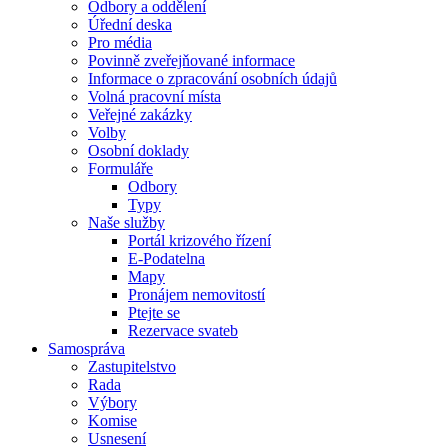
Odbory a oddělení
Úřední deska
Pro média
Povinně zveřejňované informace
Informace o zpracování osobních údajů
Volná pracovní místa
Veřejné zakázky
Volby
Osobní doklady
Formuláře
Odbory
Typy
Naše služby
Portál krizového řízení
E-Podatelna
Mapy
Pronájem nemovitostí
Ptejte se
Rezervace svateb
Samospráva
Zastupitelstvo
Rada
Výbory
Komise
Usnesení