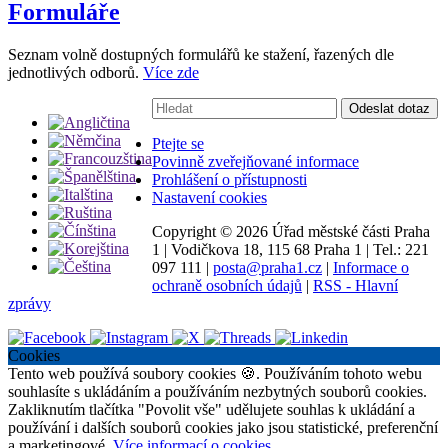
Formuláře
Seznam volně dostupných formulářů ke stažení, řazených dle
jednotlivých odborů.
Více zde
Vyhledávání:
Odeslat dotaz
Ptejte se
Povinně zveřejňované informace
Prohlášení o přístupnosti
Nastavení cookies
Copyright ©
2026 Úřad městské části Praha
1
|
Vodičkova 18, 115 68 Praha 1
|
Tel.: 221
097 111
|
posta@praha1.cz
|
Informace o
ochraně osobních údajů
|
RSS - Hlavní
zprávy
Cookies
Tento web používá soubory cookies 🍪. Používáním tohoto webu
souhlasíte s ukládáním a používáním nezbytných souborů cookies.
Zakliknutím tlačítka "Povolit vše" udělujete souhlas k ukládání a
používání i dalších souborů cookies jako jsou statistické, preferenční
a marketingové.
Více informací o cookies