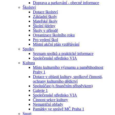
Doprava a parkování - obecné informace
Školství
Dotace školství
Základní školy
Mateřské školy
Školní jídelny
Školy v přírodě
Organizace školního roku
Pro vedení škol
Místní akční plán vzdělávání
Spolky
Seznam spolků a praktické informace
Společenské středisko VIA
Kultura
Místo kulturního významu a pamětihodnost
Prahy 1
Dotace v oblasti kultury, spolkové činnosti,
ochrany kulturního dědictví
Spoluúčast (s finančním příspěvkem)
Galerie 1
Společenské středisko VIA
Činnost sekce kultury
Nematriční obřady
Památky ve správě MČ Praha 1
Sport