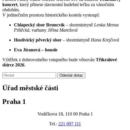
koncert
, který přinese slavnostní hudební tečku za vánočním
obdobím.
V jedinečném prostoru historického kostela vystoupí:
Chlapecký sbor Bruncvík
– sbormistryně
Lenka Mensa
Pištěcká
, varhany
Jiřina Marešová
Hostivický pěvecký sbor
– sbormistryně
Hana Krejčová
Eva Jiranová – housle
Výtěžek z dobrovolného vstupného bude věnován
Tříkrálové
sbírce 2026
.
Vyhledávání:
Odeslat dotaz
Úřad městské části
Praha 1
Vodičkova 18, 110 00 Praha 1
Tel.:
221 097 111