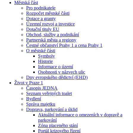
Městská část
Pro podnikatele
Rozpočet městské části
Dotace a granty
Územní rozvoj a investice
Dotační tituly EU
Obchod, služby a podnikání
Partnerská města a regiony
Čestné občanství Prahy 1 a cena Prahy 1
O městské části
Symboly
Historie
Informace o území
Osobnosti v názvech ulic
Dny evropského dědictví (EHD)
Život v Praze 1
Časopis JEDNA
Seznam veřejných toalet
Bydlení
Správa majetku
Doprava, parkování a úklid
Aktuální informace o omezeních v dopravě a
parkování
Zóna placeného stání
Portál krizového řízení