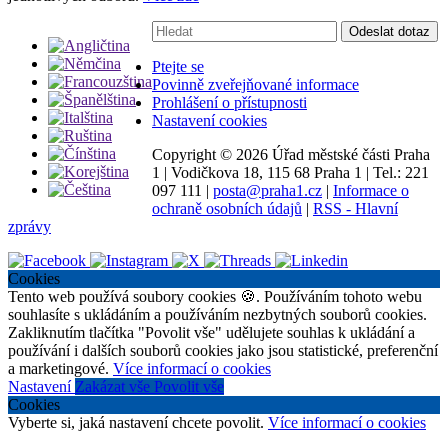
Vyhledávání:
Odeslat dotaz
Ptejte se
Povinně zveřejňované informace
Prohlášení o přístupnosti
Nastavení cookies
Copyright ©
2026 Úřad městské části Praha
1
|
Vodičkova 18, 115 68 Praha 1
|
Tel.: 221
097 111
|
posta@praha1.cz
|
Informace o
ochraně osobních údajů
|
RSS - Hlavní
zprávy
Cookies
Tento web používá soubory cookies 🍪. Používáním tohoto webu
souhlasíte s ukládáním a používáním nezbytných souborů cookies.
Zakliknutím tlačítka "Povolit vše" udělujete souhlas k ukládání a
používání i dalších souborů cookies jako jsou statistické, preferenční
a marketingové.
Více informací o cookies
Nastavení
Zakázat vše
Povolit vše
Cookies
Vyberte si, jaká nastavení chcete povolit.
Více informací o cookies