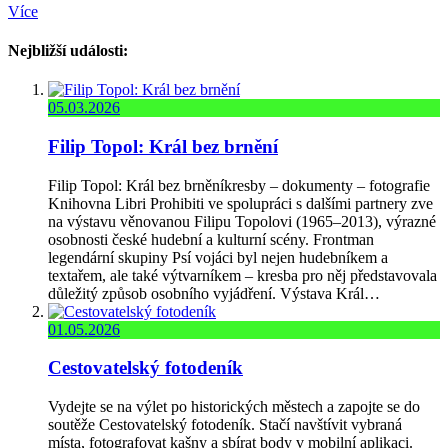
Více
Nejbližší události:
05.03.2026
Filip Topol: Král bez brnění
Filip Topol: Král bez brněníkresby – dokumenty – fotografie
Knihovna Libri Prohibiti ve spolupráci s dalšími partnery zve
na výstavu věnovanou Filipu Topolovi (1965–2013), výrazné
osobnosti české hudební a kulturní scény. Frontman
legendární skupiny Psí vojáci byl nejen hudebníkem a
textařem, ale také výtvarníkem – kresba pro něj představovala
důležitý způsob osobního vyjádření. Výstava Král…
01.05.2026
Cestovatelský fotodeník
Vydejte se na výlet po historických městech a zapojte se do
soutěže Cestovatelský fotodeník. Stačí navštívit vybraná
místa, fotografovat kašny a sbírat body v mobilní aplikaci.