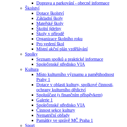
Doprava a parkování - obecné informace
Školství
Dotace školství
Základní školy
Mateřské školy
Školní jídelny
Školy v přírodě
Organizace školního roku
Pro vedení škol
Místní akční plán vzdělávání
Spolky
Seznam spolků a praktické informace
Společenské středisko VIA
Kultura
Místo kulturního významu a pamětihodnost
Prahy 1
Dotace v oblasti kultury, spolkové činnosti,
ochrany kulturního dědictví
Spoluúčast (s finančním příspěvkem)
Galerie 1
Společenské středisko VIA
Činnost sekce kultury
Nematriční obřady
Památky ve správě MČ Praha 1
Sport