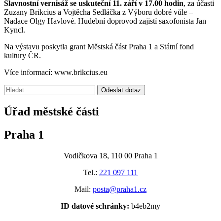
Slavnostní vernisáž se uskuteční 11. září v 17.00 hodin
, za účasti
Zuzany Brikcius a Vojtěcha Sedláčka z Výboru dobré vůle –
Nadace Olgy Havlové. Hudební doprovod zajistí saxofonista Jan
Kyncl.
Na výstavu poskytla grant Městská část Praha 1 a Státní fond
kultury ČR.
Více informací:
www.brikcius.eu
Vyhledávání:
Odeslat dotaz
Úřad městské části
Praha 1
Vodičkova 18, 110 00 Praha 1
Tel.:
221 097 111
Mail:
posta@praha1.cz
ID datové schránky:
b4eb2my