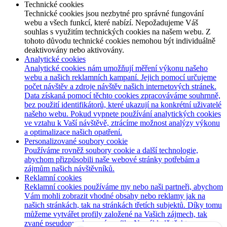
Technické cookies
Technické cookies jsou nezbytné pro správné fungování
webu a všech funkcí, které nabízí. Nepožadujeme Váš
souhlas s využitím technických cookies na našem webu. Z
tohoto důvodu technické cookies nemohou být individuálně
deaktivovány nebo aktivovány.
Analytické cookies
Analytické cookies nám umožňují měření výkonu našeho
webu a našich reklamních kampaní. Jejich pomocí určujeme
počet návštěv a zdroje návštěv našich internetových stránek.
Data získaná pomocí těchto cookies zpracováváme souhrnně,
bez použití identifikátorů, které ukazují na konkrétní uživatelé
našeho webu. Pokud vypnete používání analytických cookies
ve vztahu k Vaší návštěvě, ztrácíme možnost analýzy výkonu
a optimalizace našich opatření.
Personalizované soubory cookie
Používáme rovněž soubory cookie a další technologie,
abychom přizpůsobili naše webové stránky potřebám a
zájmům našich návštěvníků.
Reklamní cookies
Reklamní cookies používáme my nebo naši partneři, abychom
Vám mohli zobrazit vhodné obsahy nebo reklamy jak na
našich stránkách, tak na stránkách třetích subjektů. Díky tomu
můžeme vytvářet profily založené na Vašich zájmech, tak
zvané pseudonymizované profily. Na základě těchto
Potřebujete poradit?
Zeptejte se našeho asistenta