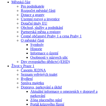
Městská část
Pro podnikatele
Rozpočet městské části
Dotace a granty
Územní rozvoj a investice
Dotační tituly EU
Obchod, služby a podnikání
Partnerská města a regiony
Čestné občanství Prahy 1 a cena Prahy 1
O městské části
Symboly
Historie
Informace o území
Osobnosti v názvech ulic
Dny evropského dědictví (EHD)
Život v Praze 1
Časopis JEDNA
Seznam veřejných toalet
Bydlení
Správa majetku
Doprava, parkování a úklid
Aktuální informace o omezeních v dopravě a
parkování
Zóna placeného stání
Portál krizového řízení