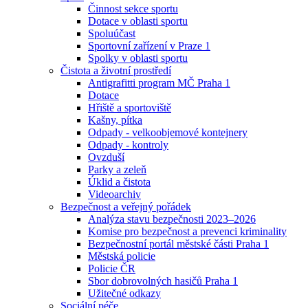
Činnost sekce sportu
Dotace v oblasti sportu
Spoluúčast
Sportovní zařízení v Praze 1
Spolky v oblasti sportu
Čistota a životní prostředí
Antigrafitti program MČ Praha 1
Dotace
Hřiště a sportoviště
Kašny, pítka
Odpady - velkoobjemové kontejnery
Odpady - kontroly
Ovzduší
Parky a zeleň
Úklid a čistota
Videoarchiv
Bezpečnost a veřejný pořádek
Analýza stavu bezpečnosti 2023–2026
Komise pro bezpečnost a prevenci kriminality
Bezpečnostní portál městské části Praha 1
Městská policie
Policie ČR
Sbor dobrovolných hasičů Praha 1
Užitečné odkazy
Sociální péče