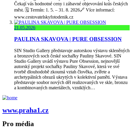
Čekají vás hodnotné ceny i zábavné objevování krás českých
měst. 🗓️ Termín: 1. 5. – 31. 8. 2026🔗 Více informací:
www.cestovatelskyfotodenik.cz
21.05.2026
PAULINA SKAVOVA | PURE OBSESSION
SIN Studio Gallery představuje autorskou výstavu skleněných
a bronzových soch české sochařky Pauliny Skavové. SIN
Studio Gallery uvádí výstavu Pure Obsession, nejnovější
autorský projekt sochařky Pauliny Skavové, která ve své
tvorbě dlouhodobě zkoumá vztah člověka, zvířete a
archetypálních obrazů ukrytých v kolektivní paměti. Výstava
představuje soubor nových děl realizovaných ve skle, bronzu
a kombinovaných materiálech, vzniklých…
www.praha1.cz
Pro média