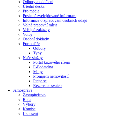
Odbory a oddělení
Úřední deska
Pro média
Povinně zveřejňované informace
Informace o zpracování osobních údajů
Volná pracovní místa
Veřejné zakázky
Volby
Osobní doklady
Formuláře
Odbory
Typy
Naše služby
Portál krizového řízení
E-Podatelna
Mapy
Pronájem nemovitostí
Ptejte se
Rezervace svateb
Samospráva
Zastupitelstvo
Rada
Výbory
Komise
Usnesení