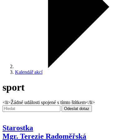
Kalendář akcí
sport
<li>Žádné události spojené s tímto štítkem</li>
Vyhledávání:
Odeslat dotaz
Starostka
Mgr. Terezie Radoměřská