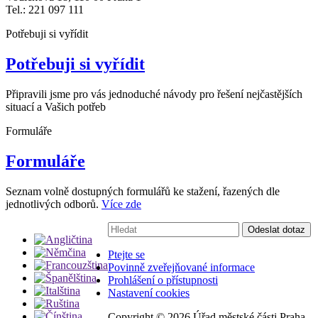
Tel.: 221 097 111
Potřebuji si vyřídit
Potřebuji si vyřídit
Připravili jsme pro vás jednoduché návody pro řešení nejčastějších
situací a Vašich potřeb
Formuláře
Formuláře
Seznam volně dostupných formulářů ke stažení, řazených dle
jednotlivých odborů.
Více zde
Vyhledávání:
Odeslat dotaz
Ptejte se
Povinně zveřejňované informace
Prohlášení o přístupnosti
Nastavení cookies
Copyright ©
2026 Úřad městské části Praha