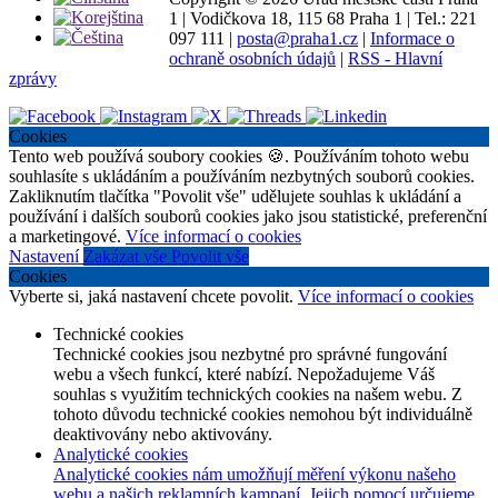
1
|
Vodičkova 18, 115 68 Praha 1
|
Tel.: 221
097 111
|
posta@praha1.cz
|
Informace o
ochraně osobních údajů
|
RSS - Hlavní
zprávy
Cookies
Tento web používá soubory cookies 🍪. Používáním tohoto webu
souhlasíte s ukládáním a používáním nezbytných souborů cookies.
Zakliknutím tlačítka "Povolit vše" udělujete souhlas k ukládání a
používání i dalších souborů cookies jako jsou statistické, preferenční
a marketingové.
Více informací o cookies
Nastavení
Zakázat vše
Povolit vše
Cookies
Vyberte si, jaká nastavení chcete povolit.
Více informací o cookies
Technické cookies
Technické cookies jsou nezbytné pro správné fungování
webu a všech funkcí, které nabízí. Nepožadujeme Váš
souhlas s využitím technických cookies na našem webu. Z
tohoto důvodu technické cookies nemohou být individuálně
deaktivovány nebo aktivovány.
Analytické cookies
Analytické cookies nám umožňují měření výkonu našeho
webu a našich reklamních kampaní. Jejich pomocí určujeme