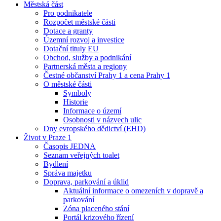
Městská část
Pro podnikatele
Rozpočet městské části
Dotace a granty
Územní rozvoj a investice
Dotační tituly EU
Obchod, služby a podnikání
Partnerská města a regiony
Čestné občanství Prahy 1 a cena Prahy 1
O městské části
Symboly
Historie
Informace o území
Osobnosti v názvech ulic
Dny evropského dědictví (EHD)
Život v Praze 1
Časopis JEDNA
Seznam veřejných toalet
Bydlení
Správa majetku
Doprava, parkování a úklid
Aktuální informace o omezeních v dopravě a
parkování
Zóna placeného stání
Portál krizového řízení