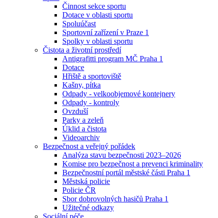
Činnost sekce sportu
Dotace v oblasti sportu
Spoluúčast
Sportovní zařízení v Praze 1
Spolky v oblasti sportu
Čistota a životní prostředí
Antigrafitti program MČ Praha 1
Dotace
Hřiště a sportoviště
Kašny, pítka
Odpady - velkoobjemové kontejnery
Odpady - kontroly
Ovzduší
Parky a zeleň
Úklid a čistota
Videoarchiv
Bezpečnost a veřejný pořádek
Analýza stavu bezpečnosti 2023–2026
Komise pro bezpečnost a prevenci kriminality
Bezpečnostní portál městské části Praha 1
Městská policie
Policie ČR
Sbor dobrovolných hasičů Praha 1
Užitečné odkazy
Sociální péče