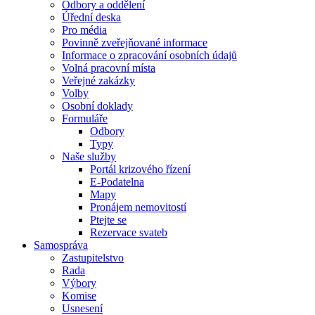
Odbory a oddělení
Úřední deska
Pro média
Povinně zveřejňované informace
Informace o zpracování osobních údajů
Volná pracovní místa
Veřejné zakázky
Volby
Osobní doklady
Formuláře
Odbory
Typy
Naše služby
Portál krizového řízení
E-Podatelna
Mapy
Pronájem nemovitostí
Ptejte se
Rezervace svateb
Samospráva
Zastupitelstvo
Rada
Výbory
Komise
Usnesení