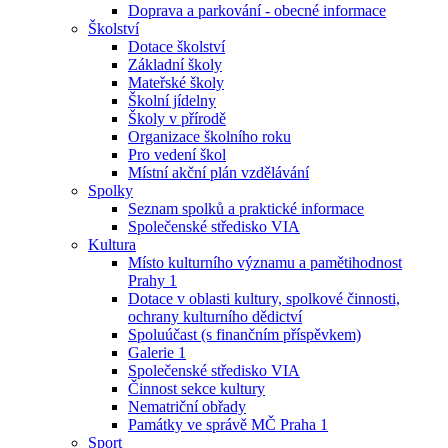
Doprava a parkování - obecné informace
Školství
Dotace školství
Základní školy
Mateřské školy
Školní jídelny
Školy v přírodě
Organizace školního roku
Pro vedení škol
Místní akční plán vzdělávání
Spolky
Seznam spolků a praktické informace
Společenské středisko VIA
Kultura
Místo kulturního významu a pamětihodnost
Prahy 1
Dotace v oblasti kultury, spolkové činnosti,
ochrany kulturního dědictví
Spoluúčast (s finančním příspěvkem)
Galerie 1
Společenské středisko VIA
Činnost sekce kultury
Nematriční obřady
Památky ve správě MČ Praha 1
Sport