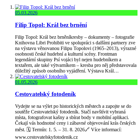
05.03.2026
Filip Topol: Král bez brnění
Filip Topol: Král bez brněníkresby – dokumenty – fotografie
Knihovna Libri Prohibiti ve spolupráci s dalšími partnery zve
na výstavu věnovanou Filipu Topolovi (1965–2013), výrazné
osobnosti české hudební a kulturní scény. Frontman
legendární skupiny Psí vojáci byl nejen hudebníkem a
textařem, ale také výtvarníkem – kresba pro něj představovala
důležitý způsob osobního vyjádření. Výstava Král…
01.05.2026
Cestovatelský fotodeník
Vydejte se na výlet po historických městech a zapojte se do
soutěže Cestovatelský fotodeník. Stačí navštívit vybraná
místa, fotografovat kašny a sbírat body v mobilní aplikaci.
Čekají vás hodnotné ceny i zábavné objevování krás českých
měst. 🗓️ Termín: 1. 5. – 31. 8. 2026🔗 Více informací:
www.cestovatelskyfotodenik.cz