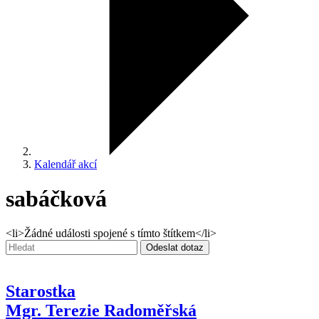
Kalendář akcí
sabáčková
<li>Žádné události spojené s tímto štítkem</li>
Vyhledávání:
Odeslat dotaz
Starostka
Mgr. Terezie Radoměřská