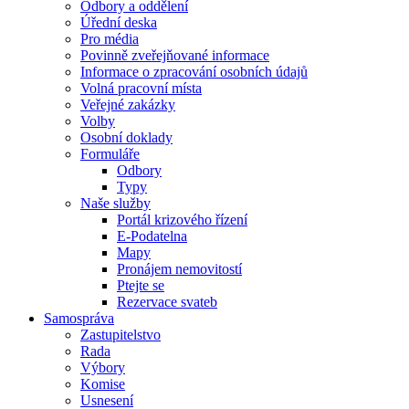
Odbory a oddělení
Úřední deska
Pro média
Povinně zveřejňované informace
Informace o zpracování osobních údajů
Volná pracovní místa
Veřejné zakázky
Volby
Osobní doklady
Formuláře
Odbory
Typy
Naše služby
Portál krizového řízení
E-Podatelna
Mapy
Pronájem nemovitostí
Ptejte se
Rezervace svateb
Samospráva
Zastupitelstvo
Rada
Výbory
Komise
Usnesení