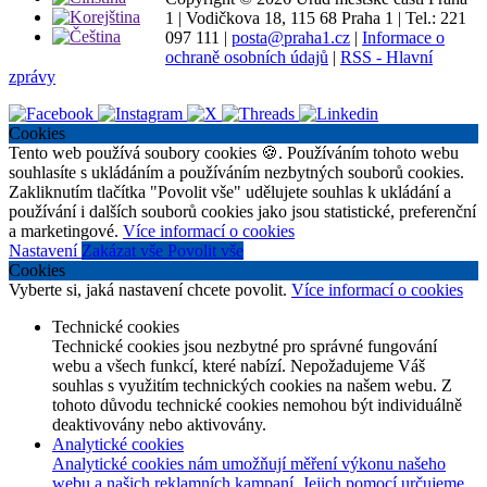
1
|
Vodičkova 18, 115 68 Praha 1
|
Tel.: 221
097 111
|
posta@praha1.cz
|
Informace o
ochraně osobních údajů
|
RSS - Hlavní
zprávy
Cookies
Tento web používá soubory cookies 🍪. Používáním tohoto webu
souhlasíte s ukládáním a používáním nezbytných souborů cookies.
Zakliknutím tlačítka "Povolit vše" udělujete souhlas k ukládání a
používání i dalších souborů cookies jako jsou statistické, preferenční
a marketingové.
Více informací o cookies
Nastavení
Zakázat vše
Povolit vše
Cookies
Vyberte si, jaká nastavení chcete povolit.
Více informací o cookies
Technické cookies
Technické cookies jsou nezbytné pro správné fungování
webu a všech funkcí, které nabízí. Nepožadujeme Váš
souhlas s využitím technických cookies na našem webu. Z
tohoto důvodu technické cookies nemohou být individuálně
deaktivovány nebo aktivovány.
Analytické cookies
Analytické cookies nám umožňují měření výkonu našeho
webu a našich reklamních kampaní. Jejich pomocí určujeme