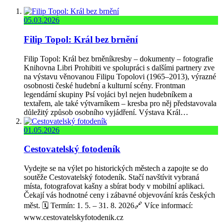
05.03.2026
Filip Topol: Král bez brnění
Filip Topol: Král bez brněníkresby – dokumenty – fotografie
Knihovna Libri Prohibiti ve spolupráci s dalšími partnery zve
na výstavu věnovanou Filipu Topolovi (1965–2013), výrazné
osobnosti české hudební a kulturní scény. Frontman
legendární skupiny Psí vojáci byl nejen hudebníkem a
textařem, ale také výtvarníkem – kresba pro něj představovala
důležitý způsob osobního vyjádření. Výstava Král…
01.05.2026
Cestovatelský fotodeník
Vydejte se na výlet po historických městech a zapojte se do
soutěže Cestovatelský fotodeník. Stačí navštívit vybraná
místa, fotografovat kašny a sbírat body v mobilní aplikaci.
Čekají vás hodnotné ceny i zábavné objevování krás českých
měst. 🗓️ Termín: 1. 5. – 31. 8. 2026🔗 Více informací:
www.cestovatelskyfotodenik.cz