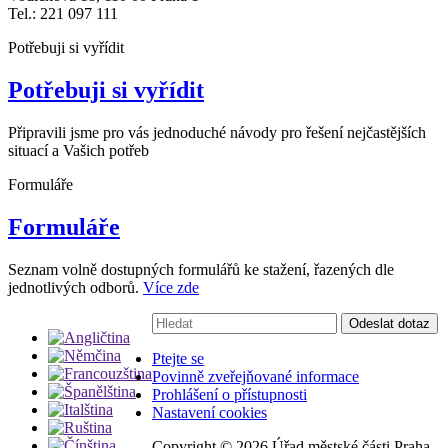
Tel.: 221 097 111
Potřebuji si vyřídit
Potřebuji si vyřídit
Připravili jsme pro vás jednoduché návody pro řešení nejčastějších
situací a Vašich potřeb
Formuláře
Formuláře
Seznam volně dostupných formulářů ke stažení, řazených dle
jednotlivých odborů.
Více zde
Vyhledávání:
Odeslat dotaz
Ptejte se
Povinně zveřejňované informace
Prohlášení o přístupnosti
Nastavení cookies
Copyright ©
2026 Úřad městské části Praha