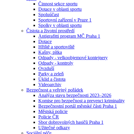
Činnost sekce sportu
Dotace v oblasti sportu
Spoluúčast
Sportovní zařízení v Praze 1
Spolky v oblasti sportu
Čistota a životní prostředí
Antigrafitti program MČ Praha 1
Dotace
Hřiště a sportoviště
Kašny, pítka
Odpady - velkoobjemové kontejnery
Odpady - kontroly
Ovzduší
Parky a zeleň
Úklid a čistota
Videoarchiv
Bezpečnost a veřejný pořádek
Analýza stavu bezpečnosti 2023–2026
Komise pro bezpečnost a prevenci kriminality
Bezpečnostní portál městské části Praha 1
Městská policie
Policie ČR
Sbor dobrovolných hasičů Praha 1
Užitečné odkazy
Sociální péče