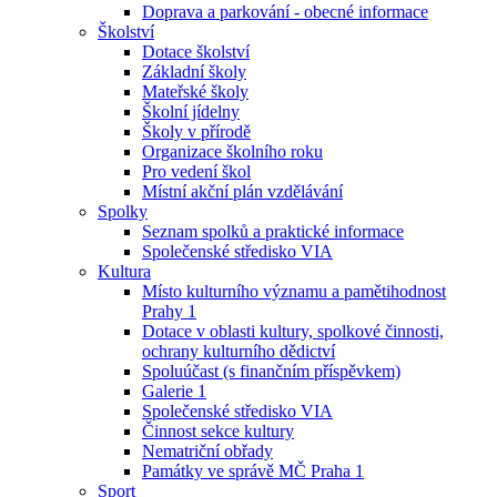
Doprava a parkování - obecné informace
Školství
Dotace školství
Základní školy
Mateřské školy
Školní jídelny
Školy v přírodě
Organizace školního roku
Pro vedení škol
Místní akční plán vzdělávání
Spolky
Seznam spolků a praktické informace
Společenské středisko VIA
Kultura
Místo kulturního významu a pamětihodnost
Prahy 1
Dotace v oblasti kultury, spolkové činnosti,
ochrany kulturního dědictví
Spoluúčast (s finančním příspěvkem)
Galerie 1
Společenské středisko VIA
Činnost sekce kultury
Nematriční obřady
Památky ve správě MČ Praha 1
Sport