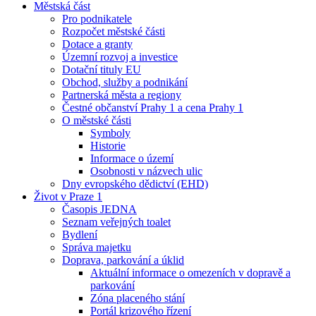
Městská část
Pro podnikatele
Rozpočet městské části
Dotace a granty
Územní rozvoj a investice
Dotační tituly EU
Obchod, služby a podnikání
Partnerská města a regiony
Čestné občanství Prahy 1 a cena Prahy 1
O městské části
Symboly
Historie
Informace o území
Osobnosti v názvech ulic
Dny evropského dědictví (EHD)
Život v Praze 1
Časopis JEDNA
Seznam veřejných toalet
Bydlení
Správa majetku
Doprava, parkování a úklid
Aktuální informace o omezeních v dopravě a
parkování
Zóna placeného stání
Portál krizového řízení