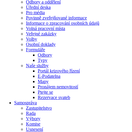
Odbory a oddělení
Úřední deska
Pro média
Povinně zveřejňované informace
Informace o zpracování osobních údajů
Volná pracovní místa
Veřejné zakázky
Volby
Osobní doklady
Formuláře
Odbory
Typy
Naše služby
Portál krizového řízení
E-Podatelna
Mapy
Pronájem nemovitostí
Ptejte se
Rezervace svateb
Samospráva
Zastupitelstvo
Rada
Výbory
Komise
Usnesení