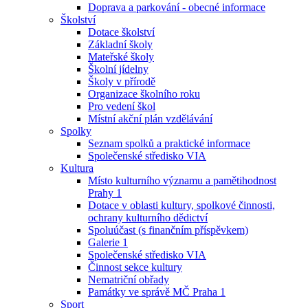
Doprava a parkování - obecné informace
Školství
Dotace školství
Základní školy
Mateřské školy
Školní jídelny
Školy v přírodě
Organizace školního roku
Pro vedení škol
Místní akční plán vzdělávání
Spolky
Seznam spolků a praktické informace
Společenské středisko VIA
Kultura
Místo kulturního významu a pamětihodnost
Prahy 1
Dotace v oblasti kultury, spolkové činnosti,
ochrany kulturního dědictví
Spoluúčast (s finančním příspěvkem)
Galerie 1
Společenské středisko VIA
Činnost sekce kultury
Nematriční obřady
Památky ve správě MČ Praha 1
Sport