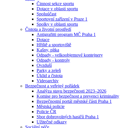
Činnost sekce sportu
Dotace v oblasti sportu
Spoluúčast
Sportovní zařízení v Praze 1
Spolky v oblasti sportu
Čistota a životní prostředí
Antigrafitti program MČ Praha 1
Dotace
Hřiště a sportoviště
Kašny, pítka
Odpady - velkoobjemové kontejnery
Odpady - kontroly
Ovzduší
Parky a zeleň
Úklid a čistota
Videoarchiv
Bezpečnost a veřejný pořádek
Analýza stavu bezpečnosti 2023–2026
Komise pro bezpečnost a prevenci kriminality
Bezpečnostní portál městské části Praha 1
Městská policie
Policie ČR
Sbor dobrovolných hasičů Praha 1
Užitečné odkazy
Sociální péče