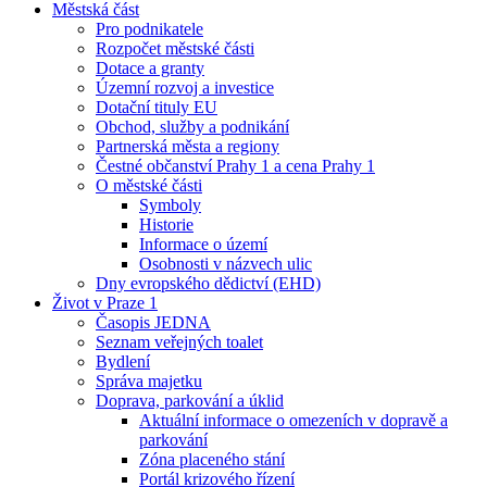
Městská část
Pro podnikatele
Rozpočet městské části
Dotace a granty
Územní rozvoj a investice
Dotační tituly EU
Obchod, služby a podnikání
Partnerská města a regiony
Čestné občanství Prahy 1 a cena Prahy 1
O městské části
Symboly
Historie
Informace o území
Osobnosti v názvech ulic
Dny evropského dědictví (EHD)
Život v Praze 1
Časopis JEDNA
Seznam veřejných toalet
Bydlení
Správa majetku
Doprava, parkování a úklid
Aktuální informace o omezeních v dopravě a
parkování
Zóna placeného stání
Portál krizového řízení