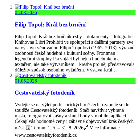
05.03.2026
Filip Topol: Král bez brnění
Filip Topol: Král bez brněníkresby – dokumenty – fotografie
Knihovna Libri Prohibiti ve spolupráci s dalšími partnery zve
na výstavu věnovanou Filipu Topolovi (1965–2013), výrazné
osobnosti české hudební a kulturní scény. Frontman
legendární skupiny Psí vojáci byl nejen hudebníkem a
textařem, ale také výtvarníkem – kresba pro něj představovala
důležitý způsob osobního vyjádření. Výstava Král…
01.05.2026
Cestovatelský fotodeník
Vydejte se na výlet po historických městech a zapojte se do
soutěže Cestovatelský fotodeník. Stačí navštívit vybraná
místa, fotografovat kašny a sbírat body v mobilní aplikaci.
Čekají vás hodnotné ceny i zábavné objevování krás českých
měst. 🗓️ Termín: 1. 5. – 31. 8. 2026🔗 Více informací:
www.cestovatelskyfotodenik.cz