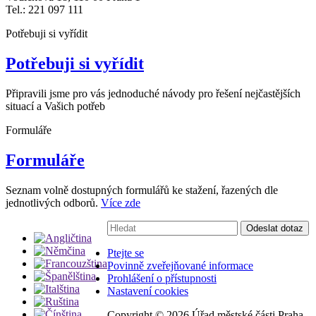
Tel.: 221 097 111
Potřebuji si vyřídit
Potřebuji si vyřídit
Připravili jsme pro vás jednoduché návody pro řešení nejčastějších
situací a Vašich potřeb
Formuláře
Formuláře
Seznam volně dostupných formulářů ke stažení, řazených dle
jednotlivých odborů.
Více zde
Vyhledávání:
Odeslat dotaz
Ptejte se
Povinně zveřejňované informace
Prohlášení o přístupnosti
Nastavení cookies
Copyright ©
2026 Úřad městské části Praha