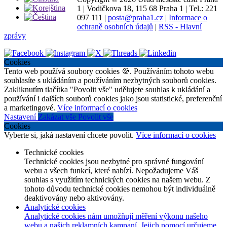
1
|
Vodičkova 18, 115 68 Praha 1
|
Tel.: 221
097 111
|
posta@praha1.cz
|
Informace o
ochraně osobních údajů
|
RSS - Hlavní
zprávy
Cookies
Tento web používá soubory cookies 🍪. Používáním tohoto webu
souhlasíte s ukládáním a používáním nezbytných souborů cookies.
Zakliknutím tlačítka "Povolit vše" udělujete souhlas k ukládání a
používání i dalších souborů cookies jako jsou statistické, preferenční
a marketingové.
Více informací o cookies
Nastavení
Zakázat vše
Povolit vše
Cookies
Vyberte si, jaká nastavení chcete povolit.
Více informací o cookies
Technické cookies
Technické cookies jsou nezbytné pro správné fungování
webu a všech funkcí, které nabízí. Nepožadujeme Váš
souhlas s využitím technických cookies na našem webu. Z
tohoto důvodu technické cookies nemohou být individuálně
deaktivovány nebo aktivovány.
Analytické cookies
Analytické cookies nám umožňují měření výkonu našeho
webu a našich reklamních kampaní. Jejich pomocí určujeme