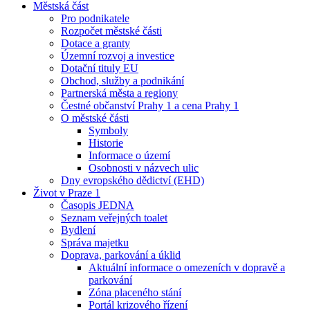
Městská část
Pro podnikatele
Rozpočet městské části
Dotace a granty
Územní rozvoj a investice
Dotační tituly EU
Obchod, služby a podnikání
Partnerská města a regiony
Čestné občanství Prahy 1 a cena Prahy 1
O městské části
Symboly
Historie
Informace o území
Osobnosti v názvech ulic
Dny evropského dědictví (EHD)
Život v Praze 1
Časopis JEDNA
Seznam veřejných toalet
Bydlení
Správa majetku
Doprava, parkování a úklid
Aktuální informace o omezeních v dopravě a
parkování
Zóna placeného stání
Portál krizového řízení