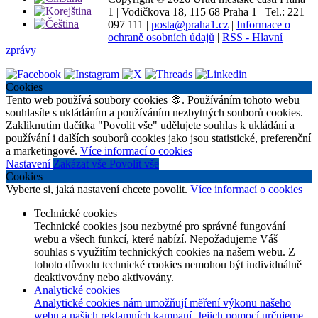
1
|
Vodičkova 18, 115 68 Praha 1
|
Tel.: 221
097 111
|
posta@praha1.cz
|
Informace o
ochraně osobních údajů
|
RSS - Hlavní
zprávy
Cookies
Tento web používá soubory cookies 🍪. Používáním tohoto webu
souhlasíte s ukládáním a používáním nezbytných souborů cookies.
Zakliknutím tlačítka "Povolit vše" udělujete souhlas k ukládání a
používání i dalších souborů cookies jako jsou statistické, preferenční
a marketingové.
Více informací o cookies
Nastavení
Zakázat vše
Povolit vše
Cookies
Vyberte si, jaká nastavení chcete povolit.
Více informací o cookies
Technické cookies
Technické cookies jsou nezbytné pro správné fungování
webu a všech funkcí, které nabízí. Nepožadujeme Váš
souhlas s využitím technických cookies na našem webu. Z
tohoto důvodu technické cookies nemohou být individuálně
deaktivovány nebo aktivovány.
Analytické cookies
Analytické cookies nám umožňují měření výkonu našeho
webu a našich reklamních kampaní. Jejich pomocí určujeme