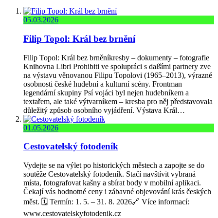
05.03.2026
Filip Topol: Král bez brnění
Filip Topol: Král bez brněníkresby – dokumenty – fotografie
Knihovna Libri Prohibiti ve spolupráci s dalšími partnery zve
na výstavu věnovanou Filipu Topolovi (1965–2013), výrazné
osobnosti české hudební a kulturní scény. Frontman
legendární skupiny Psí vojáci byl nejen hudebníkem a
textařem, ale také výtvarníkem – kresba pro něj představovala
důležitý způsob osobního vyjádření. Výstava Král…
01.05.2026
Cestovatelský fotodeník
Vydejte se na výlet po historických městech a zapojte se do
soutěže Cestovatelský fotodeník. Stačí navštívit vybraná
místa, fotografovat kašny a sbírat body v mobilní aplikaci.
Čekají vás hodnotné ceny i zábavné objevování krás českých
měst. 🗓️ Termín: 1. 5. – 31. 8. 2026🔗 Více informací:
www.cestovatelskyfotodenik.cz