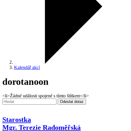
Kalendář akcí
dorotanoon
<li>Žádné události spojené s tímto štítkem</li>
Vyhledávání:
Odeslat dotaz
Starostka
Mgr. Terezie Radoměřská