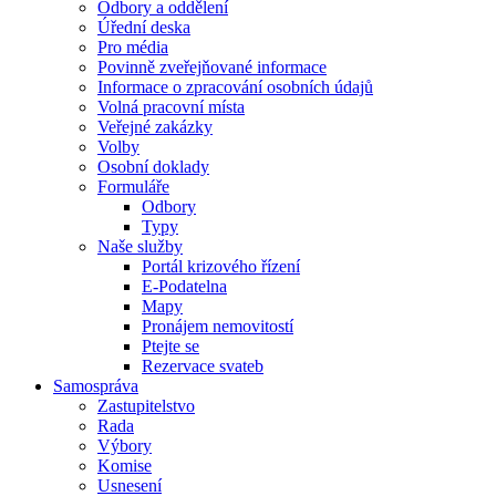
Odbory a oddělení
Úřední deska
Pro média
Povinně zveřejňované informace
Informace o zpracování osobních údajů
Volná pracovní místa
Veřejné zakázky
Volby
Osobní doklady
Formuláře
Odbory
Typy
Naše služby
Portál krizového řízení
E-Podatelna
Mapy
Pronájem nemovitostí
Ptejte se
Rezervace svateb
Samospráva
Zastupitelstvo
Rada
Výbory
Komise
Usnesení