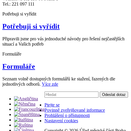
Tel.: 221 097 111
Potřebuji si vyřídit
Potřebuji si vyřídit
Připravili jsme pro vás jednoduché návody pro řešení nejčastějších
situací a Vašich potřeb
Formuláře
Formuláře
Seznam volně dostupných formulářů ke stažení, řazených dle
jednotlivých odborů.
Více zde
Vyhledávání:
Odeslat dotaz
Ptejte se
Povinně zveřejňované informace
Prohlášení o přístupnosti
Nastavení cookies
Copyright ©
2026 Úřad městské části Praha