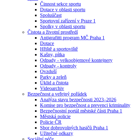
Činnost sekce sportu
Dotace v oblasti sportu
Spoluúčast
Sportovní zařízení v Praze 1
Spolky v oblasti sportu
Čistota a životní prostředí
Antigrafitti program MČ Praha 1
Dotace
Hřiště a sportoviště
Kašny, pítka
Odpady - velkoobjemové kontejnery
Odpady - kontroly
Ovzduší
Parky a zeleň
Úklid a čistota
Videoarchiv
Bezpečnost a veřejný pořádek
Analýza stavu bezpečnosti 2023–2026
Komise pro bezpečnost a prevenci kriminality
Bezpečnostní portál městské části Praha 1
Městská policie
Policie ČR
Sbor dobrovolných hasičů Praha 1
Užitečné odkazy
Sociální péče