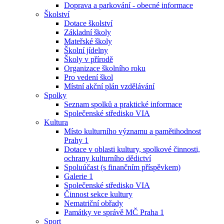
Doprava a parkování - obecné informace
Školství
Dotace školství
Základní školy
Mateřské školy
Školní jídelny
Školy v přírodě
Organizace školního roku
Pro vedení škol
Místní akční plán vzdělávání
Spolky
Seznam spolků a praktické informace
Společenské středisko VIA
Kultura
Místo kulturního významu a pamětihodnost
Prahy 1
Dotace v oblasti kultury, spolkové činnosti,
ochrany kulturního dědictví
Spoluúčast (s finančním příspěvkem)
Galerie 1
Společenské středisko VIA
Činnost sekce kultury
Nematriční obřady
Památky ve správě MČ Praha 1
Sport