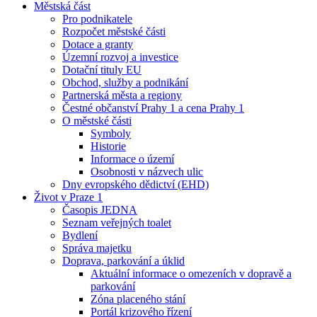
Městská část
Pro podnikatele
Rozpočet městské části
Dotace a granty
Územní rozvoj a investice
Dotační tituly EU
Obchod, služby a podnikání
Partnerská města a regiony
Čestné občanství Prahy 1 a cena Prahy 1
O městské části
Symboly
Historie
Informace o území
Osobnosti v názvech ulic
Dny evropského dědictví (EHD)
Život v Praze 1
Časopis JEDNA
Seznam veřejných toalet
Bydlení
Správa majetku
Doprava, parkování a úklid
Aktuální informace o omezeních v dopravě a
parkování
Zóna placeného stání
Portál krizového řízení