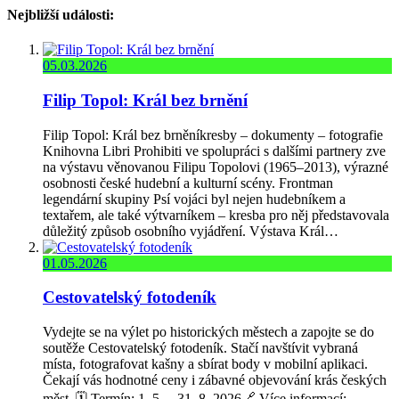
Nejbližší události:
05.03.2026
Filip Topol: Král bez brnění
Filip Topol: Král bez brněníkresby – dokumenty – fotografie
Knihovna Libri Prohibiti ve spolupráci s dalšími partnery zve
na výstavu věnovanou Filipu Topolovi (1965–2013), výrazné
osobnosti české hudební a kulturní scény. Frontman
legendární skupiny Psí vojáci byl nejen hudebníkem a
textařem, ale také výtvarníkem – kresba pro něj představovala
důležitý způsob osobního vyjádření. Výstava Král…
01.05.2026
Cestovatelský fotodeník
Vydejte se na výlet po historických městech a zapojte se do
soutěže Cestovatelský fotodeník. Stačí navštívit vybraná
místa, fotografovat kašny a sbírat body v mobilní aplikaci.
Čekají vás hodnotné ceny i zábavné objevování krás českých
měst. 🗓️ Termín: 1. 5. – 31. 8. 2026🔗 Více informací: