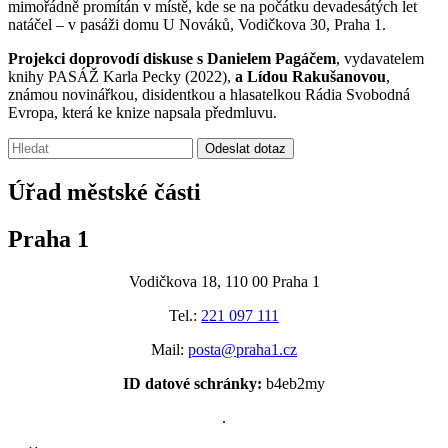
mimořádně promítán v místě, kde se na počátku devadesátých let
natáčel – v pasáži domu U Nováků, Vodičkova 30, Praha 1.
Projekci doprovodí diskuse s Danielem Pagáčem
, vydavatelem
knihy PASÁŽ Karla Pecky (2022),
a Lídou Rakušanovou
,
známou novinářkou, disidentkou a hlasatelkou Rádia Svobodná
Evropa, která ke knize napsala předmluvu.
Vyhledávání:
Odeslat dotaz
Úřad městské části
Praha 1
Vodičkova 18, 110 00 Praha 1
Tel.:
221 097 111
Mail:
posta@praha1.cz
ID datové schránky:
b4eb2my
.