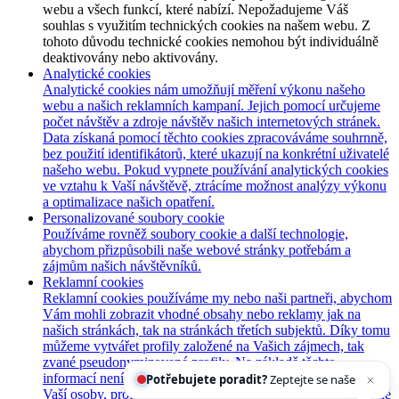
webu a všech funkcí, které nabízí. Nepožadujeme Váš
souhlas s využitím technických cookies na našem webu. Z
tohoto důvodu technické cookies nemohou být individuálně
deaktivovány nebo aktivovány.
Analytické cookies
Analytické cookies nám umožňují měření výkonu našeho
webu a našich reklamních kampaní. Jejich pomocí určujeme
počet návštěv a zdroje návštěv našich internetových stránek.
Data získaná pomocí těchto cookies zpracováváme souhrnně,
bez použití identifikátorů, které ukazují na konkrétní uživatelé
našeho webu. Pokud vypnete používání analytických cookies
ve vztahu k Vaší návštěvě, ztrácíme možnost analýzy výkonu
a optimalizace našich opatření.
Personalizované soubory cookie
Používáme rovněž soubory cookie a další technologie,
abychom přizpůsobili naše webové stránky potřebám a
zájmům našich návštěvníků.
Reklamní cookies
Reklamní cookies používáme my nebo naši partneři, abychom
Vám mohli zobrazit vhodné obsahy nebo reklamy jak na
našich stránkách, tak na stránkách třetích subjektů. Díky tomu
můžeme vytvářet profily založené na Vašich zájmech, tak
zvané pseudonymizované profily. Na základě těchto
Potřebujete poradit?
Zeptejte se našeho asistenta
informací není zpravidla možná bezprostřední identifikace
Chet
Vaší osoby, protože jsou používány pouze pseudonymizované