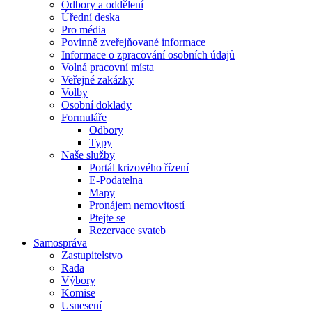
Odbory a oddělení
Úřední deska
Pro média
Povinně zveřejňované informace
Informace o zpracování osobních údajů
Volná pracovní místa
Veřejné zakázky
Volby
Osobní doklady
Formuláře
Odbory
Typy
Naše služby
Portál krizového řízení
E-Podatelna
Mapy
Pronájem nemovitostí
Ptejte se
Rezervace svateb
Samospráva
Zastupitelstvo
Rada
Výbory
Komise
Usnesení