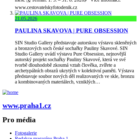
www.cestovatelskyfotodenik.cz
21.05.2026
PAULINA SKAVOVA | PURE OBSESSION
SIN Studio Gallery představuje autorskou výstavu skleněných
a bronzových soch české sochařky Pauliny Skavové. SIN
Studio Gallery uvádí výstavu Pure Obsession, nejnovější
autorský projekt sochařky Pauliny Skavové, která ve své
tvorbě dlouhodobě zkoumá vztah člověka, zvířete a
archetypálních obrazů ukrytých v kolektivní paměti. Výstava
představuje soubor nových děl realizovaných ve skle, bronzu
a kombinovaných materiálech, vzniklých…
www.praha1.cz
Pro média
Fotogalerie
Redakce magazínu Praha 1