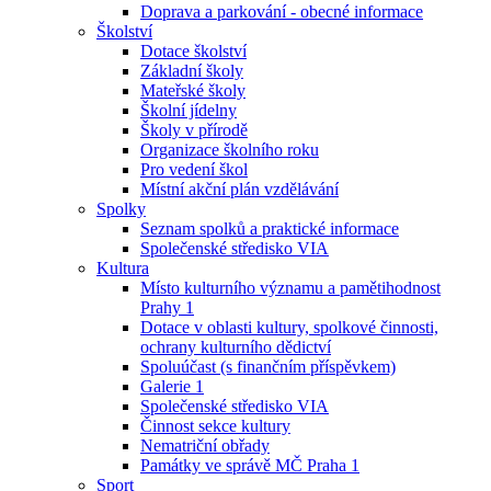
Doprava a parkování - obecné informace
Školství
Dotace školství
Základní školy
Mateřské školy
Školní jídelny
Školy v přírodě
Organizace školního roku
Pro vedení škol
Místní akční plán vzdělávání
Spolky
Seznam spolků a praktické informace
Společenské středisko VIA
Kultura
Místo kulturního významu a pamětihodnost
Prahy 1
Dotace v oblasti kultury, spolkové činnosti,
ochrany kulturního dědictví
Spoluúčast (s finančním příspěvkem)
Galerie 1
Společenské středisko VIA
Činnost sekce kultury
Nematriční obřady
Památky ve správě MČ Praha 1
Sport