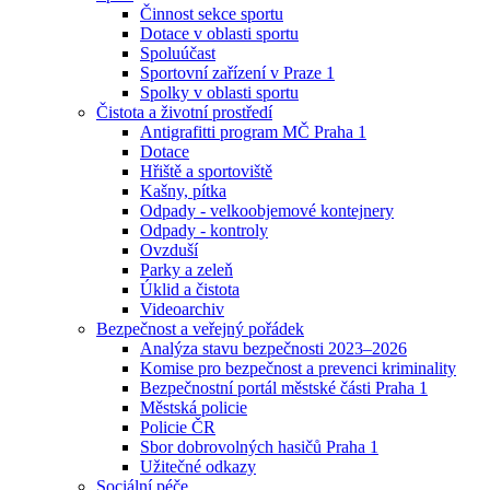
Činnost sekce sportu
Dotace v oblasti sportu
Spoluúčast
Sportovní zařízení v Praze 1
Spolky v oblasti sportu
Čistota a životní prostředí
Antigrafitti program MČ Praha 1
Dotace
Hřiště a sportoviště
Kašny, pítka
Odpady - velkoobjemové kontejnery
Odpady - kontroly
Ovzduší
Parky a zeleň
Úklid a čistota
Videoarchiv
Bezpečnost a veřejný pořádek
Analýza stavu bezpečnosti 2023–2026
Komise pro bezpečnost a prevenci kriminality
Bezpečnostní portál městské části Praha 1
Městská policie
Policie ČR
Sbor dobrovolných hasičů Praha 1
Užitečné odkazy
Sociální péče