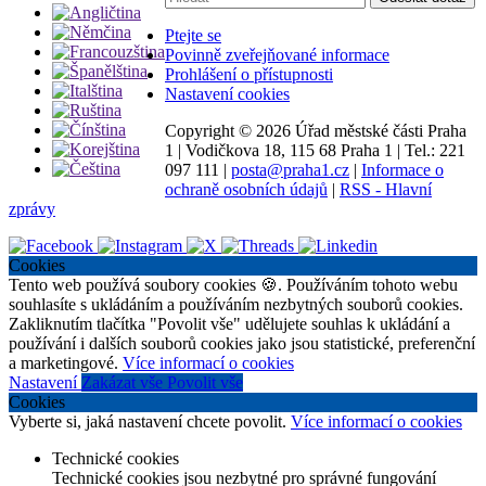
Ptejte se
Povinně zveřejňované informace
Prohlášení o přístupnosti
Nastavení cookies
Copyright ©
2026 Úřad městské části Praha
1
|
Vodičkova 18, 115 68 Praha 1
|
Tel.: 221
097 111
|
posta@praha1.cz
|
Informace o
ochraně osobních údajů
|
RSS - Hlavní
zprávy
Cookies
Tento web používá soubory cookies 🍪. Používáním tohoto webu
souhlasíte s ukládáním a používáním nezbytných souborů cookies.
Zakliknutím tlačítka "Povolit vše" udělujete souhlas k ukládání a
používání i dalších souborů cookies jako jsou statistické, preferenční
a marketingové.
Více informací o cookies
Nastavení
Zakázat vše
Povolit vše
Cookies
Vyberte si, jaká nastavení chcete povolit.
Více informací o cookies
Technické cookies
Technické cookies jsou nezbytné pro správné fungování