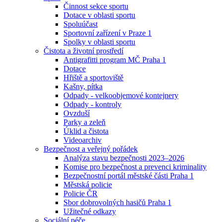
Činnost sekce sportu
Dotace v oblasti sportu
Spoluúčast
Sportovní zařízení v Praze 1
Spolky v oblasti sportu
Čistota a životní prostředí
Antigrafitti program MČ Praha 1
Dotace
Hřiště a sportoviště
Kašny, pítka
Odpady - velkoobjemové kontejnery
Odpady - kontroly
Ovzduší
Parky a zeleň
Úklid a čistota
Videoarchiv
Bezpečnost a veřejný pořádek
Analýza stavu bezpečnosti 2023–2026
Komise pro bezpečnost a prevenci kriminality
Bezpečnostní portál městské části Praha 1
Městská policie
Policie ČR
Sbor dobrovolných hasičů Praha 1
Užitečné odkazy
Sociální péče