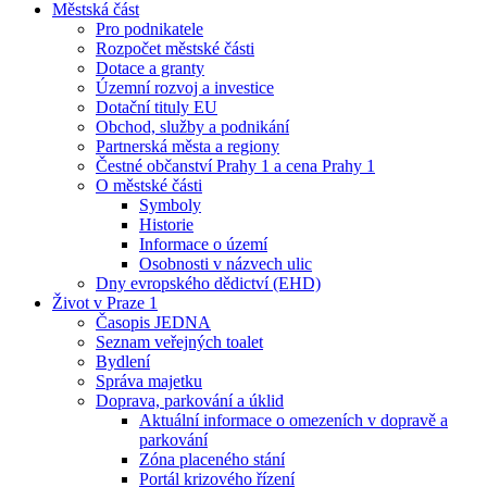
Městská část
Pro podnikatele
Rozpočet městské části
Dotace a granty
Územní rozvoj a investice
Dotační tituly EU
Obchod, služby a podnikání
Partnerská města a regiony
Čestné občanství Prahy 1 a cena Prahy 1
O městské části
Symboly
Historie
Informace o území
Osobnosti v názvech ulic
Dny evropského dědictví (EHD)
Život v Praze 1
Časopis JEDNA
Seznam veřejných toalet
Bydlení
Správa majetku
Doprava, parkování a úklid
Aktuální informace o omezeních v dopravě a
parkování
Zóna placeného stání
Portál krizového řízení