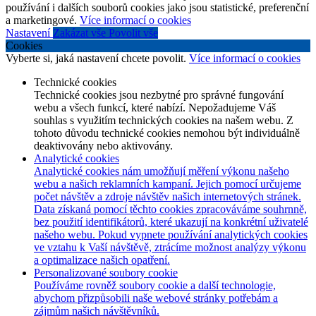
používání i dalších souborů cookies jako jsou statistické, preferenční
a marketingové.
Více informací o cookies
Nastavení
Zakázat vše
Povolit vše
Cookies
Vyberte si, jaká nastavení chcete povolit.
Více informací o cookies
Technické cookies
Technické cookies jsou nezbytné pro správné fungování
webu a všech funkcí, které nabízí. Nepožadujeme Váš
souhlas s využitím technických cookies na našem webu. Z
tohoto důvodu technické cookies nemohou být individuálně
deaktivovány nebo aktivovány.
Analytické cookies
Analytické cookies nám umožňují měření výkonu našeho
webu a našich reklamních kampaní. Jejich pomocí určujeme
počet návštěv a zdroje návštěv našich internetových stránek.
Data získaná pomocí těchto cookies zpracováváme souhrnně,
bez použití identifikátorů, které ukazují na konkrétní uživatelé
našeho webu. Pokud vypnete používání analytických cookies
ve vztahu k Vaší návštěvě, ztrácíme možnost analýzy výkonu
a optimalizace našich opatření.
Personalizované soubory cookie
Používáme rovněž soubory cookie a další technologie,
abychom přizpůsobili naše webové stránky potřebám a
zájmům našich návštěvníků.