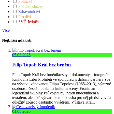
Politické
Sociální služby
Zdravotnictví
Pro děti
SVČ Jednička
Více
Nejbližší události:
05.03.2026
Filip Topol: Král bez brnění
Filip Topol: Král bez brněníkresby – dokumenty – fotografie
Knihovna Libri Prohibiti ve spolupráci s dalšími partnery zve
na výstavu věnovanou Filipu Topolovi (1965–2013), výrazné
osobnosti české hudební a kulturní scény. Frontman
legendární skupiny Psí vojáci byl nejen hudebníkem a
textařem, ale také výtvarníkem – kresba pro něj představovala
důležitý způsob osobního vyjádření. Výstava Král…
01.05.2026