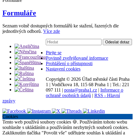
Formuláře
Formuláře
Seznam volně dostupných formulářů ke stažení, řazených dle
jednotlivých odborů.
Více zde
Vyhledávání:
Odeslat dotaz
Ptejte se
Povinně zveřejňované informace
Prohlášení o přístupnosti
Nastavení cookies
Copyright ©
2026 Úřad městské části Praha
1
|
Vodičkova 18, 115 68 Praha 1
|
Tel.: 221
097 111
|
posta@praha1.cz
|
Informace o
ochraně osobních údajů
|
RSS - Hlavní
zprávy
Cookies
Tento web používá soubory cookies 🍪. Používáním tohoto webu
souhlasíte s ukládáním a používáním nezbytných souborů cookies.
Zakliknutím tlačítka "Povolit vše" udělujete souhlas k ukládání a