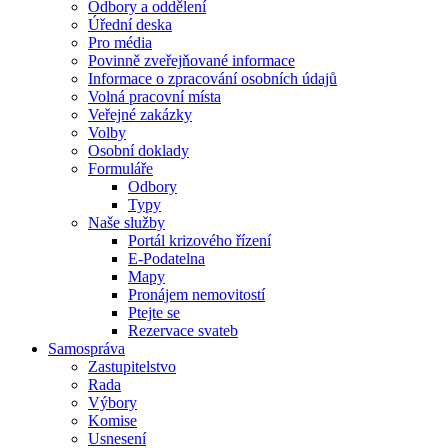
Odbory a oddělení
Úřední deska
Pro média
Povinně zveřejňované informace
Informace o zpracování osobních údajů
Volná pracovní místa
Veřejné zakázky
Volby
Osobní doklady
Formuláře
Odbory
Typy
Naše služby
Portál krizového řízení
E-Podatelna
Mapy
Pronájem nemovitostí
Ptejte se
Rezervace svateb
Samospráva
Zastupitelstvo
Rada
Výbory
Komise
Usnesení