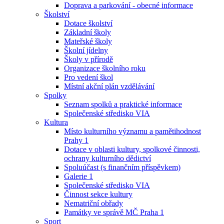
Doprava a parkování - obecné informace
Školství
Dotace školství
Základní školy
Mateřské školy
Školní jídelny
Školy v přírodě
Organizace školního roku
Pro vedení škol
Místní akční plán vzdělávání
Spolky
Seznam spolků a praktické informace
Společenské středisko VIA
Kultura
Místo kulturního významu a pamětihodnost
Prahy 1
Dotace v oblasti kultury, spolkové činnosti,
ochrany kulturního dědictví
Spoluúčast (s finančním příspěvkem)
Galerie 1
Společenské středisko VIA
Činnost sekce kultury
Nematriční obřady
Památky ve správě MČ Praha 1
Sport