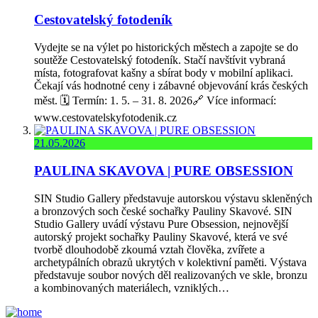
Cestovatelský fotodeník
Vydejte se na výlet po historických městech a zapojte se do
soutěže Cestovatelský fotodeník. Stačí navštívit vybraná
místa, fotografovat kašny a sbírat body v mobilní aplikaci.
Čekají vás hodnotné ceny i zábavné objevování krás českých
měst. 🗓️ Termín: 1. 5. – 31. 8. 2026🔗 Více informací:
www.cestovatelskyfotodenik.cz
21.05.2026
PAULINA SKAVOVA | PURE OBSESSION
SIN Studio Gallery představuje autorskou výstavu skleněných
a bronzových soch české sochařky Pauliny Skavové. SIN
Studio Gallery uvádí výstavu Pure Obsession, nejnovější
autorský projekt sochařky Pauliny Skavové, která ve své
tvorbě dlouhodobě zkoumá vztah člověka, zvířete a
archetypálních obrazů ukrytých v kolektivní paměti. Výstava
představuje soubor nových děl realizovaných ve skle, bronzu
a kombinovaných materiálech, vzniklých…