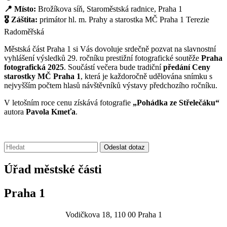
📍 Místo:
Brožíkova síň, Staroměstská radnice, Praha 1
🎖 Záštita:
primátor hl. m. Prahy a starostka MČ Praha 1 Terezie
Radoměřská
Městská část Praha 1 si Vás dovoluje srdečně pozvat na slavnostní
vyhlášení výsledků 29. ročníku prestižní fotografické soutěže
Praha
fotografická 2025
. Součástí večera bude tradiční
předání Ceny
starostky MČ Praha 1
, která je každoročně udělována snímku s
nejvyšším počtem hlasů návštěvníků výstavy předchozího ročníku.
V letošním roce cenu získává fotografie
„Pohádka ze Střelečáku“
autora
Pavola Kmeťa
.
Vyhledávání:
Odeslat dotaz
Úřad městské části
Praha 1
Vodičkova 18, 110 00 Praha 1