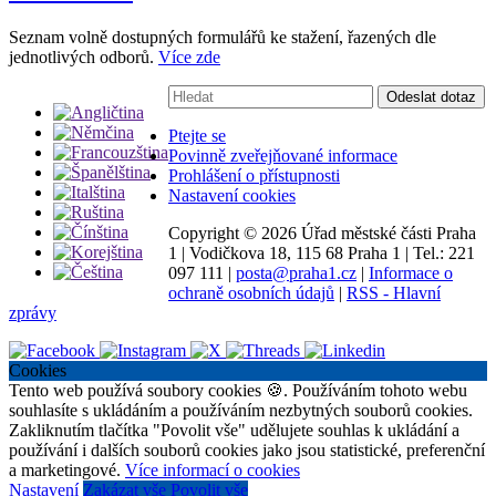
Seznam volně dostupných formulářů ke stažení, řazených dle
jednotlivých odborů.
Více zde
Vyhledávání:
Odeslat dotaz
Ptejte se
Povinně zveřejňované informace
Prohlášení o přístupnosti
Nastavení cookies
Copyright ©
2026 Úřad městské části Praha
1
|
Vodičkova 18, 115 68 Praha 1
|
Tel.: 221
097 111
|
posta@praha1.cz
|
Informace o
ochraně osobních údajů
|
RSS - Hlavní
zprávy
Cookies
Tento web používá soubory cookies 🍪. Používáním tohoto webu
souhlasíte s ukládáním a používáním nezbytných souborů cookies.
Zakliknutím tlačítka "Povolit vše" udělujete souhlas k ukládání a
používání i dalších souborů cookies jako jsou statistické, preferenční
a marketingové.
Více informací o cookies
Nastavení
Zakázat vše
Povolit vše