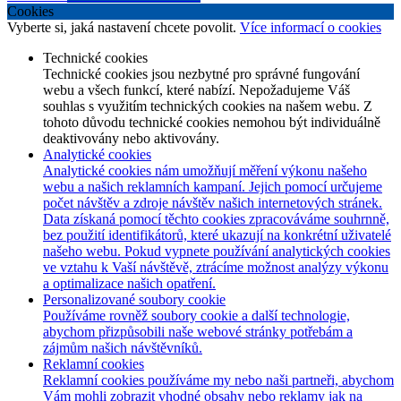
Cookies
Vyberte si, jaká nastavení chcete povolit.
Více informací o cookies
Technické cookies
Technické cookies jsou nezbytné pro správné fungování
webu a všech funkcí, které nabízí. Nepožadujeme Váš
souhlas s využitím technických cookies na našem webu. Z
tohoto důvodu technické cookies nemohou být individuálně
deaktivovány nebo aktivovány.
Analytické cookies
Analytické cookies nám umožňují měření výkonu našeho
webu a našich reklamních kampaní. Jejich pomocí určujeme
počet návštěv a zdroje návštěv našich internetových stránek.
Data získaná pomocí těchto cookies zpracováváme souhrnně,
bez použití identifikátorů, které ukazují na konkrétní uživatelé
našeho webu. Pokud vypnete používání analytických cookies
ve vztahu k Vaší návštěvě, ztrácíme možnost analýzy výkonu
a optimalizace našich opatření.
Personalizované soubory cookie
Používáme rovněž soubory cookie a další technologie,
abychom přizpůsobili naše webové stránky potřebám a
zájmům našich návštěvníků.
Reklamní cookies
Reklamní cookies používáme my nebo naši partneři, abychom
Vám mohli zobrazit vhodné obsahy nebo reklamy jak na