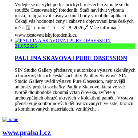
Vydejte se na výlet po historických městech a zapojte se do
soutěže Cestovatelský fotodeník. Stačí navštívit vybraná
místa, fotografovat kašny a sbírat body v mobilní aplikaci.
Čekají vás hodnotné ceny i zábavné objevování krás českých
měst. 🗓️ Termín: 1. 5. – 31. 8. 2026🔗 Více informací:
www.cestovatelskyfotodenik.cz
21.05.2026
PAULINA SKAVOVA | PURE OBSESSION
SIN Studio Gallery představuje autorskou výstavu skleněných
a bronzových soch české sochařky Pauliny Skavové. SIN
Studio Gallery uvádí výstavu Pure Obsession, nejnovější
autorský projekt sochařky Pauliny Skavové, která ve své
tvorbě dlouhodobě zkoumá vztah člověka, zvířete a
archetypálních obrazů ukrytých v kolektivní paměti. Výstava
představuje soubor nových děl realizovaných ve skle, bronzu
a kombinovaných materiálech, vzniklých…
www.praha1.cz