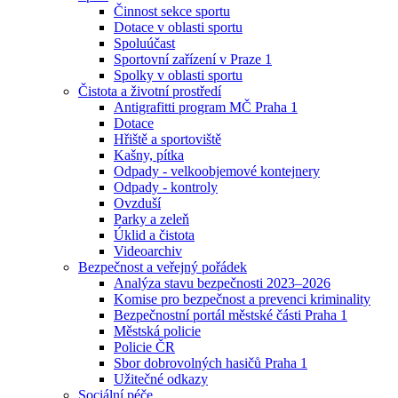
Činnost sekce sportu
Dotace v oblasti sportu
Spoluúčast
Sportovní zařízení v Praze 1
Spolky v oblasti sportu
Čistota a životní prostředí
Antigrafitti program MČ Praha 1
Dotace
Hřiště a sportoviště
Kašny, pítka
Odpady - velkoobjemové kontejnery
Odpady - kontroly
Ovzduší
Parky a zeleň
Úklid a čistota
Videoarchiv
Bezpečnost a veřejný pořádek
Analýza stavu bezpečnosti 2023–2026
Komise pro bezpečnost a prevenci kriminality
Bezpečnostní portál městské části Praha 1
Městská policie
Policie ČR
Sbor dobrovolných hasičů Praha 1
Užitečné odkazy
Sociální péče