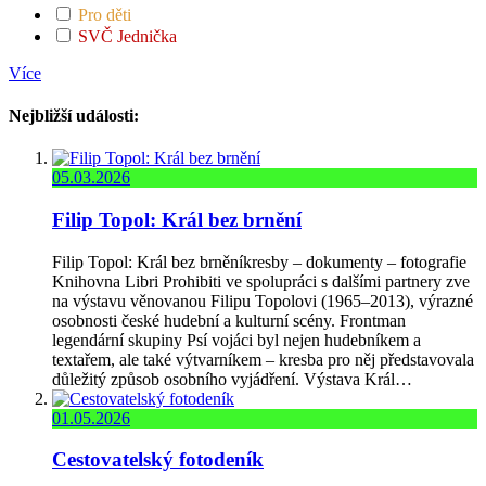
Pro děti
SVČ Jednička
Více
Nejbližší události:
05.03.2026
Filip Topol: Král bez brnění
Filip Topol: Král bez brněníkresby – dokumenty – fotografie
Knihovna Libri Prohibiti ve spolupráci s dalšími partnery zve
na výstavu věnovanou Filipu Topolovi (1965–2013), výrazné
osobnosti české hudební a kulturní scény. Frontman
legendární skupiny Psí vojáci byl nejen hudebníkem a
textařem, ale také výtvarníkem – kresba pro něj představovala
důležitý způsob osobního vyjádření. Výstava Král…
01.05.2026
Cestovatelský fotodeník