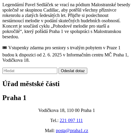
Legendární Pavel Sedláček se vrací na pódium Malostranské besedy
společně se skupinou Cadillac, aby potěšil všechny příznivce
rokenrolu a zlatých šedesátých let. Přijďte si poslechnout
nestárnoucí melodie v podání skutečných hudebních osobností.
Koncert je součástí cyklu „Pohodové melodie pro starší a
pokročilé“, který pořádá Praha 1 ve spolupráci s Malostranskou
besedou.
🎟️ Vstupenky zdarma pro seniory s trvalým pobytem v Praze 1
budou k dispozici od 2. 6. 2025 v Informačním centru MČ Praha 1,
Vodičkova 18.
Vyhledávání:
Odeslat dotaz
Úřad městské části
Praha 1
Vodičkova 18, 110 00 Praha 1
Tel.:
221 097 111
Mail:
posta@praha1.cz