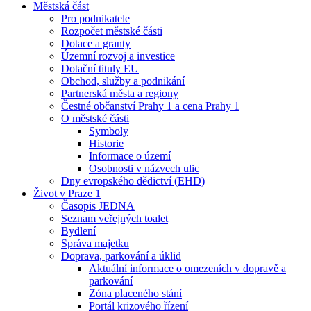
Městská část
Pro podnikatele
Rozpočet městské části
Dotace a granty
Územní rozvoj a investice
Dotační tituly EU
Obchod, služby a podnikání
Partnerská města a regiony
Čestné občanství Prahy 1 a cena Prahy 1
O městské části
Symboly
Historie
Informace o území
Osobnosti v názvech ulic
Dny evropského dědictví (EHD)
Život v Praze 1
Časopis JEDNA
Seznam veřejných toalet
Bydlení
Správa majetku
Doprava, parkování a úklid
Aktuální informace o omezeních v dopravě a
parkování
Zóna placeného stání
Portál krizového řízení