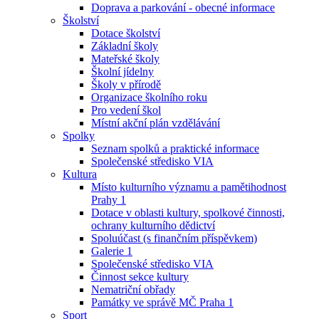
Doprava a parkování - obecné informace
Školství
Dotace školství
Základní školy
Mateřské školy
Školní jídelny
Školy v přírodě
Organizace školního roku
Pro vedení škol
Místní akční plán vzdělávání
Spolky
Seznam spolků a praktické informace
Společenské středisko VIA
Kultura
Místo kulturního významu a pamětihodnost
Prahy 1
Dotace v oblasti kultury, spolkové činnosti,
ochrany kulturního dědictví
Spoluúčast (s finančním příspěvkem)
Galerie 1
Společenské středisko VIA
Činnost sekce kultury
Nematriční obřady
Památky ve správě MČ Praha 1
Sport