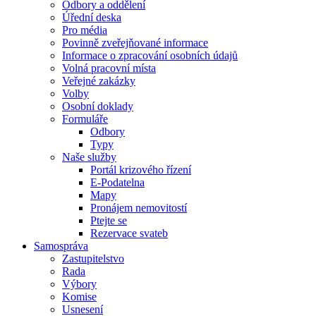
Odbory a oddělení
Úřední deska
Pro média
Povinně zveřejňované informace
Informace o zpracování osobních údajů
Volná pracovní místa
Veřejné zakázky
Volby
Osobní doklady
Formuláře
Odbory
Typy
Naše služby
Portál krizového řízení
E-Podatelna
Mapy
Pronájem nemovitostí
Ptejte se
Rezervace svateb
Samospráva
Zastupitelstvo
Rada
Výbory
Komise
Usnesení