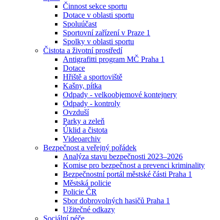
Činnost sekce sportu
Dotace v oblasti sportu
Spoluúčast
Sportovní zařízení v Praze 1
Spolky v oblasti sportu
Čistota a životní prostředí
Antigrafitti program MČ Praha 1
Dotace
Hřiště a sportoviště
Kašny, pítka
Odpady - velkoobjemové kontejnery
Odpady - kontroly
Ovzduší
Parky a zeleň
Úklid a čistota
Videoarchiv
Bezpečnost a veřejný pořádek
Analýza stavu bezpečnosti 2023–2026
Komise pro bezpečnost a prevenci kriminality
Bezpečnostní portál městské části Praha 1
Městská policie
Policie ČR
Sbor dobrovolných hasičů Praha 1
Užitečné odkazy
Sociální péče