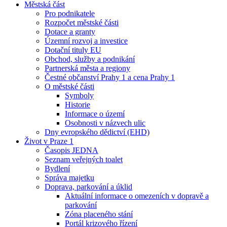
Městská část
Pro podnikatele
Rozpočet městské části
Dotace a granty
Územní rozvoj a investice
Dotační tituly EU
Obchod, služby a podnikání
Partnerská města a regiony
Čestné občanství Prahy 1 a cena Prahy 1
O městské části
Symboly
Historie
Informace o území
Osobnosti v názvech ulic
Dny evropského dědictví (EHD)
Život v Praze 1
Časopis JEDNA
Seznam veřejných toalet
Bydlení
Správa majetku
Doprava, parkování a úklid
Aktuální informace o omezeních v dopravě a
parkování
Zóna placeného stání
Portál krizového řízení