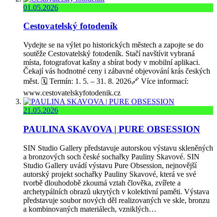
01.05.2026
Cestovatelský fotodeník
Vydejte se na výlet po historických městech a zapojte se do
soutěže Cestovatelský fotodeník. Stačí navštívit vybraná
místa, fotografovat kašny a sbírat body v mobilní aplikaci.
Čekají vás hodnotné ceny i zábavné objevování krás českých
měst. 🗓️ Termín: 1. 5. – 31. 8. 2026🔗 Více informací:
www.cestovatelskyfotodenik.cz
21.05.2026
PAULINA SKAVOVA | PURE OBSESSION
SIN Studio Gallery představuje autorskou výstavu skleněných
a bronzových soch české sochařky Pauliny Skavové. SIN
Studio Gallery uvádí výstavu Pure Obsession, nejnovější
autorský projekt sochařky Pauliny Skavové, která ve své
tvorbě dlouhodobě zkoumá vztah člověka, zvířete a
archetypálních obrazů ukrytých v kolektivní paměti. Výstava
představuje soubor nových děl realizovaných ve skle, bronzu
a kombinovaných materiálech, vzniklých…