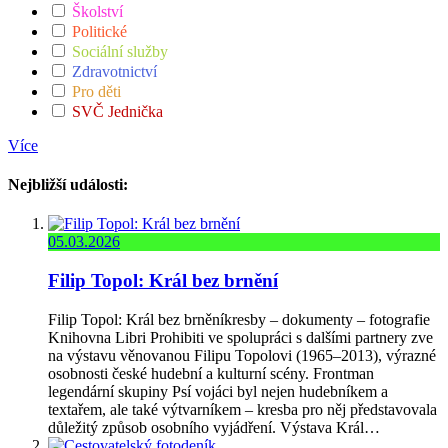
Školství
Politické
Sociální služby
Zdravotnictví
Pro děti
SVČ Jednička
Více
Nejbližší události:
05.03.2026
Filip Topol: Král bez brnění
Filip Topol: Král bez brněníkresby – dokumenty – fotografie
Knihovna Libri Prohibiti ve spolupráci s dalšími partnery zve
na výstavu věnovanou Filipu Topolovi (1965–2013), výrazné
osobnosti české hudební a kulturní scény. Frontman
legendární skupiny Psí vojáci byl nejen hudebníkem a
textařem, ale také výtvarníkem – kresba pro něj představovala
důležitý způsob osobního vyjádření. Výstava Král…