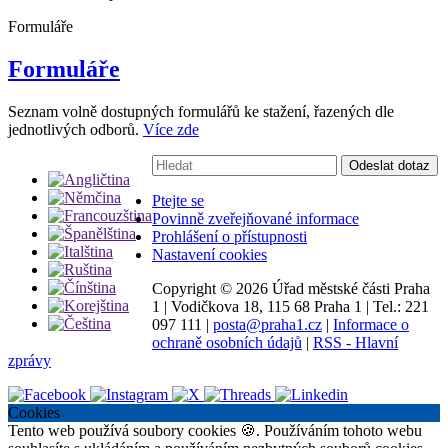
Formuláře
Formuláře
Seznam volně dostupných formulářů ke stažení, řazených dle
jednotlivých odborů.
Více zde
Vyhledávání:
Odeslat dotaz
Ptejte se
Povinně zveřejňované informace
Prohlášení o přístupnosti
Nastavení cookies
Copyright ©
2026 Úřad městské části Praha
1
|
Vodičkova 18, 115 68 Praha 1
|
Tel.: 221
097 111
|
posta@praha1.cz
|
Informace o
ochraně osobních údajů
|
RSS - Hlavní
zprávy
Cookies
Tento web používá soubory cookies 🍪. Používáním tohoto webu