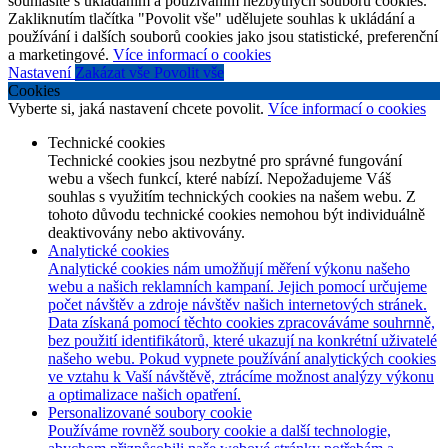
souhlasíte s ukládáním a používáním nezbytných souborů cookies.
Zakliknutím tlačítka "Povolit vše" udělujete souhlas k ukládání a
používání i dalších souborů cookies jako jsou statistické, preferenční
a marketingové.
Více informací o cookies
Nastavení
Zakázat vše
Povolit vše
Cookies
Vyberte si, jaká nastavení chcete povolit.
Více informací o cookies
Technické cookies
Technické cookies jsou nezbytné pro správné fungování
webu a všech funkcí, které nabízí. Nepožadujeme Váš
souhlas s využitím technických cookies na našem webu. Z
tohoto důvodu technické cookies nemohou být individuálně
deaktivovány nebo aktivovány.
Analytické cookies
Analytické cookies nám umožňují měření výkonu našeho
webu a našich reklamních kampaní. Jejich pomocí určujeme
počet návštěv a zdroje návštěv našich internetových stránek.
Data získaná pomocí těchto cookies zpracováváme souhrnně,
bez použití identifikátorů, které ukazují na konkrétní uživatelé
našeho webu. Pokud vypnete používání analytických cookies
ve vztahu k Vaší návštěvě, ztrácíme možnost analýzy výkonu
a optimalizace našich opatření.
Personalizované soubory cookie
Používáme rovněž soubory cookie a další technologie,