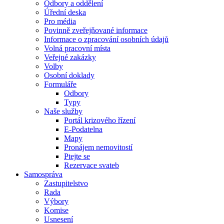
Odbory a oddělení
Úřední deska
Pro média
Povinně zveřejňované informace
Informace o zpracování osobních údajů
Volná pracovní místa
Veřejné zakázky
Volby
Osobní doklady
Formuláře
Odbory
Typy
Naše služby
Portál krizového řízení
E-Podatelna
Mapy
Pronájem nemovitostí
Ptejte se
Rezervace svateb
Samospráva
Zastupitelstvo
Rada
Výbory
Komise
Usnesení