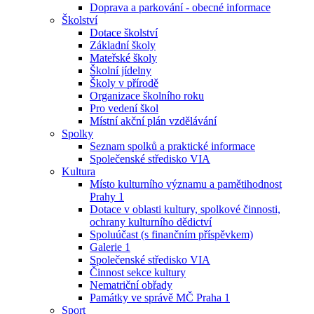
Doprava a parkování - obecné informace
Školství
Dotace školství
Základní školy
Mateřské školy
Školní jídelny
Školy v přírodě
Organizace školního roku
Pro vedení škol
Místní akční plán vzdělávání
Spolky
Seznam spolků a praktické informace
Společenské středisko VIA
Kultura
Místo kulturního významu a pamětihodnost
Prahy 1
Dotace v oblasti kultury, spolkové činnosti,
ochrany kulturního dědictví
Spoluúčast (s finančním příspěvkem)
Galerie 1
Společenské středisko VIA
Činnost sekce kultury
Nematriční obřady
Památky ve správě MČ Praha 1
Sport