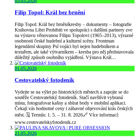
05.03.2026
Filip Topol: Král bez brnění
Filip Topol: Král bez brněníkresby – dokumenty – fotografie
Knihovna Libri Prohibiti ve spolupráci s dalšími partnery zve
na výstavu věnovanou Filipu Topolovi (1965–2013), výrazné
osobnosti české hudební a kulturní scény. Frontman
legendární skupiny Psí vojáci byl nejen hudebníkem a
textařem, ale také výtvarníkem – kresba pro něj představovala
důležitý způsob osobního vyjádření. Výstava Král…
01.05.2026
Cestovatelský fotodeník
Vydejte se na výlet po historických městech a zapojte se do
soutěže Cestovatelský fotodeník. Stačí navštívit vybraná
místa, fotografovat kašny a sbírat body v mobilní aplikaci.
Čekají vás hodnotné ceny i zábavné objevování krás českých
měst. 🗓️ Termín: 1. 5. – 31. 8. 2026🔗 Více informací:
www.cestovatelskyfotodenik.cz
21.05.2026