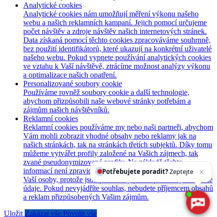
Analytické cookies
Analytické cookies nám umožňují měření výkonu našeho
webu a našich reklamních kampaní. Jejich pomocí určujeme
počet návštěv a zdroje návštěv našich internetových stránek.
Data získaná pomocí těchto cookies zpracováváme souhrnně,
bez použití identifikátorů, které ukazují na konkrétní uživatelé
našeho webu. Pokud vypnete používání analytických cookies
ve vztahu k Vaší návštěvě, ztrácíme možnost analýzy výkonu
a optimalizace našich opatření.
Personalizované soubory cookie
Používáme rovněž soubory cookie a další technologie,
abychom přizpůsobili naše webové stránky potřebám a
zájmům našich návštěvníků.
Reklamní cookies
Reklamní cookies používáme my nebo naši partneři, abychom
Vám mohli zobrazit vhodné obsahy nebo reklamy jak na
našich stránkách, tak na stránkách třetích subjektů. Díky tomu
můžeme vytvářet profily založené na Vašich zájmech, tak
zvané pseudonymizované profily. Na základě těchto
informací není zpravidla možná bezprostřední identifikace
Potřebujete poradit?
Zeptejte se našeho asiste
Vaší osoby, protože jsou používány pouze pseudonymizované
údaje. Pokud nevyjádříte souhlas, nebudete příjemcem obsahů
a reklam přizpůsobených Vašim zájmům.
Uložit
Zakázat vše
Povolit vše