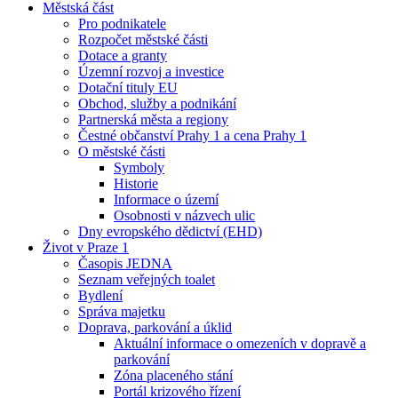
Městská část
Pro podnikatele
Rozpočet městské části
Dotace a granty
Územní rozvoj a investice
Dotační tituly EU
Obchod, služby a podnikání
Partnerská města a regiony
Čestné občanství Prahy 1 a cena Prahy 1
O městské části
Symboly
Historie
Informace o území
Osobnosti v názvech ulic
Dny evropského dědictví (EHD)
Život v Praze 1
Časopis JEDNA
Seznam veřejných toalet
Bydlení
Správa majetku
Doprava, parkování a úklid
Aktuální informace o omezeních v dopravě a
parkování
Zóna placeného stání
Portál krizového řízení