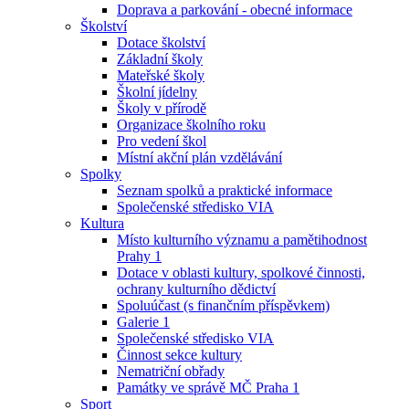
Doprava a parkování - obecné informace
Školství
Dotace školství
Základní školy
Mateřské školy
Školní jídelny
Školy v přírodě
Organizace školního roku
Pro vedení škol
Místní akční plán vzdělávání
Spolky
Seznam spolků a praktické informace
Společenské středisko VIA
Kultura
Místo kulturního významu a pamětihodnost
Prahy 1
Dotace v oblasti kultury, spolkové činnosti,
ochrany kulturního dědictví
Spoluúčast (s finančním příspěvkem)
Galerie 1
Společenské středisko VIA
Činnost sekce kultury
Nematriční obřady
Památky ve správě MČ Praha 1
Sport