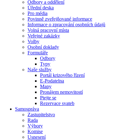
Odbory a oddělení
Úřední deska
Pro média
Povinně zveřejňované informace
Informace o zpracování osobních údajů
Volná pracovní místa
Veřejné zakázky
Volby
Osobní doklady
Formuláře
Odbory
Typy
Naše služby
Portál krizového řízení
E-Podatelna
Mapy
Pronájem nemovitostí
Ptejte se
Rezervace svateb
Samospráva
Zastupitelstvo
Rada
Výbory
Komise
Usnesení