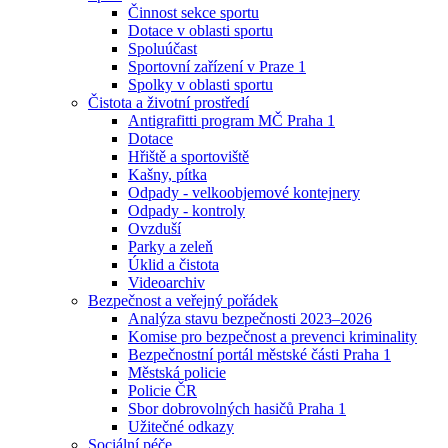
Činnost sekce sportu
Dotace v oblasti sportu
Spoluúčast
Sportovní zařízení v Praze 1
Spolky v oblasti sportu
Čistota a životní prostředí
Antigrafitti program MČ Praha 1
Dotace
Hřiště a sportoviště
Kašny, pítka
Odpady - velkoobjemové kontejnery
Odpady - kontroly
Ovzduší
Parky a zeleň
Úklid a čistota
Videoarchiv
Bezpečnost a veřejný pořádek
Analýza stavu bezpečnosti 2023–2026
Komise pro bezpečnost a prevenci kriminality
Bezpečnostní portál městské části Praha 1
Městská policie
Policie ČR
Sbor dobrovolných hasičů Praha 1
Užitečné odkazy
Sociální péče