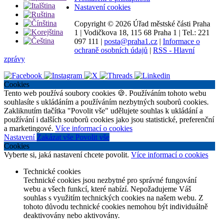
Nastavení cookies
Copyright ©
2026 Úřad městské části Praha
1
|
Vodičkova 18, 115 68 Praha 1
|
Tel.: 221
097 111
|
posta@praha1.cz
|
Informace o
ochraně osobních údajů
|
RSS - Hlavní
zprávy
Cookies
Tento web používá soubory cookies 🍪. Používáním tohoto webu
souhlasíte s ukládáním a používáním nezbytných souborů cookies.
Zakliknutím tlačítka "Povolit vše" udělujete souhlas k ukládání a
používání i dalších souborů cookies jako jsou statistické, preferenční
a marketingové.
Více informací o cookies
Nastavení
Zakázat vše
Povolit vše
Cookies
Vyberte si, jaká nastavení chcete povolit.
Více informací o cookies
Technické cookies
Technické cookies jsou nezbytné pro správné fungování
webu a všech funkcí, které nabízí. Nepožadujeme Váš
souhlas s využitím technických cookies na našem webu. Z
tohoto důvodu technické cookies nemohou být individuálně
deaktivovány nebo aktivovány.