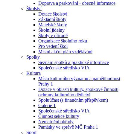
Doprava a parkování - obecné informace
Školství
Dotace školství
Základní školy
Mateřské školy
Školní jídelny
Školy v přírodě
Organizace školního roku
Pro vedení škol
Místní akční plán vzdělávání
Spolky
Seznam spolků a praktické informace
Společenské středisko VIA
Kultura
Místo kulturního významu a pamětihodnost
Prahy 1
Dotace v oblasti kultury, spolkové činnosti,
ochrany kulturního dědictví
Spoluúčast (s finančním příspěvkem)
Galerie 1
Společenské středisko VIA
Činnost sekce kultury
Nematriční obřady
Památky ve správě MČ Praha 1
Sport