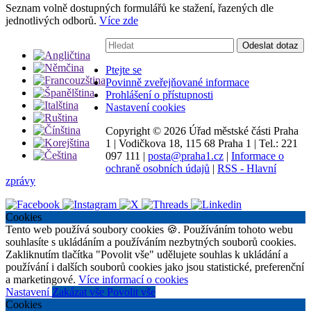
Seznam volně dostupných formulářů ke stažení, řazených dle
jednotlivých odborů.
Více zde
Vyhledávání:
Odeslat dotaz
Ptejte se
Povinně zveřejňované informace
Prohlášení o přístupnosti
Nastavení cookies
Copyright ©
2026 Úřad městské části Praha
1
|
Vodičkova 18, 115 68 Praha 1
|
Tel.: 221
097 111
|
posta@praha1.cz
|
Informace o
ochraně osobních údajů
|
RSS - Hlavní
zprávy
Cookies
Tento web používá soubory cookies 🍪. Používáním tohoto webu
souhlasíte s ukládáním a používáním nezbytných souborů cookies.
Zakliknutím tlačítka "Povolit vše" udělujete souhlas k ukládání a
používání i dalších souborů cookies jako jsou statistické, preferenční
a marketingové.
Více informací o cookies
Nastavení
Zakázat vše
Povolit vše
Cookies