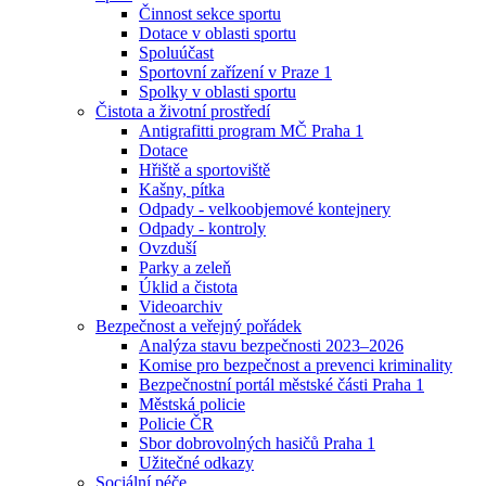
Činnost sekce sportu
Dotace v oblasti sportu
Spoluúčast
Sportovní zařízení v Praze 1
Spolky v oblasti sportu
Čistota a životní prostředí
Antigrafitti program MČ Praha 1
Dotace
Hřiště a sportoviště
Kašny, pítka
Odpady - velkoobjemové kontejnery
Odpady - kontroly
Ovzduší
Parky a zeleň
Úklid a čistota
Videoarchiv
Bezpečnost a veřejný pořádek
Analýza stavu bezpečnosti 2023–2026
Komise pro bezpečnost a prevenci kriminality
Bezpečnostní portál městské části Praha 1
Městská policie
Policie ČR
Sbor dobrovolných hasičů Praha 1
Užitečné odkazy
Sociální péče