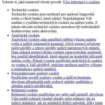
Vyberte si, jaká nastavení chcete povolit.
Více informací o cookies
Technické cookies
Technické cookies jsou nezbytné pro správné fungování
webu a všech funkcí, které nabízí. Nepožadujeme Váš
souhlas s využitím technických cookies na našem webu. Z
tohoto důvodu technické cookies nemohou být individuálně
deaktivovány nebo aktivovány.
Analytické cookies
Analytické cookies nám umožňují měření výkonu našeho
webu a našich reklamních kampaní. Jejich pomocí určujeme
počet návštěv a zdroje návštěv našich internetových stránek.
Data získaná pomocí těchto cookies zpracováváme souhrnně,
bez použití identifikátorů, které ukazují na konkrétní uživatelé
našeho webu. Pokud vypnete používání analytických cookies
ve vztahu k Vaší návštěvě, ztrácíme možnost analýzy výkonu
a optimalizace našich opatření.
Personalizované soubory cookie
Používáme rovněž soubory cookie a další technologie,
abychom přizpůsobili naše webové stránky potřebám a
zájmům našich návštěvníků.
Reklamní cookies
Reklamní cookies používáme my nebo naši partneři, abychom
Vám mohli zobrazit vhodné obsahy nebo reklamy jak na
našich stránkách, tak na stránkách třetích subjektů. Díky tomu