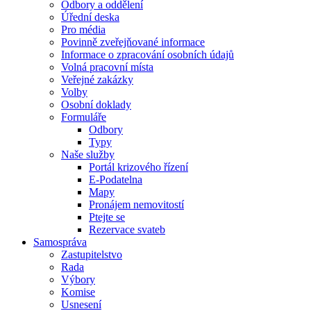
Odbory a oddělení
Úřední deska
Pro média
Povinně zveřejňované informace
Informace o zpracování osobních údajů
Volná pracovní místa
Veřejné zakázky
Volby
Osobní doklady
Formuláře
Odbory
Typy
Naše služby
Portál krizového řízení
E-Podatelna
Mapy
Pronájem nemovitostí
Ptejte se
Rezervace svateb
Samospráva
Zastupitelstvo
Rada
Výbory
Komise
Usnesení