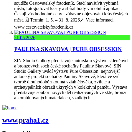
soutěže Cestovatelský fotodeník. Stačí navštívit vybraná
místa, fotografovat kašny a sbírat body v mobilní aplikaci.
Čekají vás hodnotné ceny i zábavné objevování krás českých
měst. 🗓️ Termín: 1. 5. – 31. 8. 2026🔗 Více informací:
www.cestovatelskyfotodenik.cz
21.05.2026
PAULINA SKAVOVA | PURE OBSESSION
SIN Studio Gallery představuje autorskou výstavu skleněných
a bronzových soch české sochařky Pauliny Skavové. SIN
Studio Gallery uvádí výstavu Pure Obsession, nejnovější
autorský projekt sochařky Pauliny Skavové, která ve své
tvorbě dlouhodobě zkoumá vztah člověka, zvířete a
archetypálních obrazů ukrytých v kolektivní paměti. Výstava
představuje soubor nových děl realizovaných ve skle, bronzu
a kombinovaných materiálech, vzniklých…
www.praha1.cz