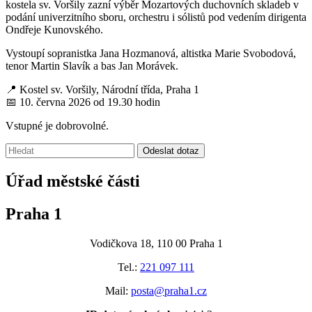
kostela sv. Voršily zazní výběr Mozartových duchovních skladeb v
podání univerzitního sboru, orchestru i sólistů pod vedením dirigenta
Ondřeje Kunovského.
Vystoupí sopranistka Jana Hozmanová, altistka Marie Svobodová,
tenor Martin Slavík a bas Jan Morávek.
📍 Kostel sv. Voršily, Národní třída, Praha 1
📅 10. června 2026 od 19.30 hodin
Vstupné je dobrovolné.
Vyhledávání:
Odeslat dotaz
Úřad městské části
Praha 1
Vodičkova 18, 110 00 Praha 1
Tel.:
221 097 111
Mail:
posta@praha1.cz