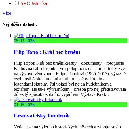
SVČ Jednička
Více
Nejbližší události:
05.03.2026
Filip Topol: Král bez brnění
Filip Topol: Král bez brněníkresby – dokumenty – fotografie
Knihovna Libri Prohibiti ve spolupráci s dalšími partnery zve
na výstavu věnovanou Filipu Topolovi (1965–2013), výrazné
osobnosti české hudební a kulturní scény. Frontman
legendární skupiny Psí vojáci byl nejen hudebníkem a
textařem, ale také výtvarníkem – kresba pro něj představovala
důležitý způsob osobního vyjádření. Výstava Král…
01.05.2026
Cestovatelský fotodeník
Vydejte se na výlet po historických městech a zapojte se do