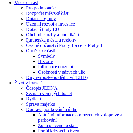
Městská část
Pro podnikatele
Rozpočet městské části
Dotace a granty
Územní rozvoj a investice
Dotační tituly EU
Obchod, služby a podnikání
Partnerská města a regiony
Čestné občanství Prahy 1 a cena Prahy 1
O městské části
Symboly
Historie
Informace o území
Osobnosti v názvech ulic
Dny evropského dědictví (EHD)
Život v Praze 1
Časopis JEDNA
Seznam veřejných toalet
Bydlení
Správa majetku
Doprava, parkování a úklid
Aktuální informace o omezeních v dopravě a
parkování
Zóna placeného stání
Portál krizového řízení