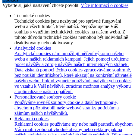
Vyberte si, jaká nastavení chcete povolit.
Více informací o cookies
Technické cookies
Technické cookies jsou nezbytné pro správné fungování
webu a všech funkcí, které nabízí. Nepožadujeme Váš
souhlas s využitím technických cookies na našem webu. Z
tohoto důvodu technické cookies nemohou být individuálně
deaktivovány nebo aktivovány.
Analytické cookies
Analytické cookies nám umožňují měření výkonu našeho
webu a našich reklamních kampaní. Jejich pomocí určujeme
počet návštěv a zdroje návštěv našich internetových stránek.
Data získaná pomocí těchto cookies zpracováváme souhrnně,
bez použití identifikátorů, které ukazují na konkrétní uživatelé
našeho webu. Pokud vypnete používání analytických cookies
ve vztahu k Vaší návštěvě, ztrácíme možnost analýzy výkonu
a optimalizace našich opatření.
Personalizované soubory cookie
Používáme rovněž soubory cookie a další technologie,
abychom přizpůsobili naše webové stránky potřebám a
zájmům našich návštěvníků.
Reklamní cookies
Reklamní cookies používáme my nebo naši partneři, abychom
Vám mohli zobrazit vhodné obsahy nebo reklamy jak na
našich stránkách, tak na stránkách třetích subjektů. Díky tomu