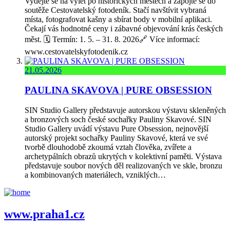
Vydejte se na výlet po historických městech a zapojte se do
soutěže Cestovatelský fotodeník. Stačí navštívit vybraná
místa, fotografovat kašny a sbírat body v mobilní aplikaci.
Čekají vás hodnotné ceny i zábavné objevování krás českých
měst. 🗓️ Termín: 1. 5. – 31. 8. 2026🔗 Více informací:
www.cestovatelskyfotodenik.cz
21.05.2026
PAULINA SKAVOVA | PURE OBSESSION
SIN Studio Gallery představuje autorskou výstavu skleněných
a bronzových soch české sochařky Pauliny Skavové. SIN
Studio Gallery uvádí výstavu Pure Obsession, nejnovější
autorský projekt sochařky Pauliny Skavové, která ve své
tvorbě dlouhodobě zkoumá vztah člověka, zvířete a
archetypálních obrazů ukrytých v kolektivní paměti. Výstava
představuje soubor nových děl realizovaných ve skle, bronzu
a kombinovaných materiálech, vzniklých…
www.praha1.cz