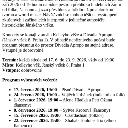
září 2026 od 19 hodin nabídne pestrou přehlídku hudebních žánrů –
od folku, šansonu a jazzu přes blues a folklór až po autorskou
tvorbu a world music. Návštěvníci se mohou těšit na vystoupení
zkušených i začínajících interpretů v jedinečné atmosféře
historického Jánského vršku.
Koncerty se konají v areálu Kelleyho věže a Divadla Apropo
(Jánský vršek 8, Praha 1). V případě nepříznivého počasí bude
program přesunut do prostor Divadla Apropo na stejné adrese.
Vstupné je dobrovolné.
Termín:
každá středa od 17. 6. do 23. 9. 2026, vždy od 19:00
Místo:
Kelleyho věž, Jánský vršek 8, Praha 1
Vstupné:
dobrovolné
Program vybraných večerů:
17. června 2026, 19:00
– Písně Divadla Apropo
24. června 2026, 19:00
– Vojtěch Urbánek (indie urban folk)
1. července 2026, 19:00
– Alena Hladká a Petr Ožana
(šansony)
8. července 2026, 19:00
– Sylvie Krobová (šansony)
15. července 2026, 19:00
– Czardashian (folklor)
22. července 2026, 19:00
– Shahab Touloile Trio (ethno
flamenco)