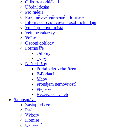
Odbory a oddělení
Úřední deska
Pro média
Povinně zveřejňované informace
Informace o zpracování osobních údajů
Volná pracovní místa
Veřejné zakázky
Volby
Osobní doklady
Formuláře
Odbory
Typy
Naše služby
Portál krizového řízení
E-Podatelna
Mapy
Pronájem nemovitostí
Ptejte se
Rezervace svateb
Samospráva
Zastupitelstvo
Rada
Výbory
Komise
Usnesení