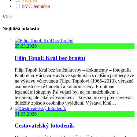
Pro děti
SVČ Jednička
Více
Nejbližší události:
05.03.2026
Filip Topol: Král bez brnění
Filip Topol: Král bez brněníkresby – dokumenty – fotografie
Knihovna Václava Havla ve spolupráci s dalšími partnery zve
na výstavu věnovanou Filipu Topolovi (1965–2013), výrazné
osobnosti české hudební a kulturní scény. Frontman
legendární skupiny Psí vojáci byl nejen hudebníkem a
textařem, ale také výtvarníkem – kresba pro něj představovala
důležitý způsob osobního vyjádření. Výstava Král…
01.05.2026
Cestovatelský fotodeník