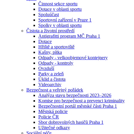
Činnost sekce sportu
Dotace v oblasti sportu
Spoluúčast
Sportovní zařízení v Praze 1
Spolky v oblasti sportu
Čistota a životní prostředí
Antigrafitti program MČ Praha 1
Dotace
Hřiště a sportoviště
Kašny, pítka
Odpady - velkoobjemové kontejnery
Odpady - kontroly
Ovzduší
Parky a zeleň
Úklid a čistota
Videoarchiv
Bezpečnost a veřejný pořádek
Analýza stavu bezpečnosti 2023–2026
Komise pro bezpečnost a prevenci kriminality
Bezpečnostní portál městské části Praha 1
Městská policie
Policie ČR
Sbor dobrovolných hasičů Praha 1
Užitečné odkazy
Sociální péče