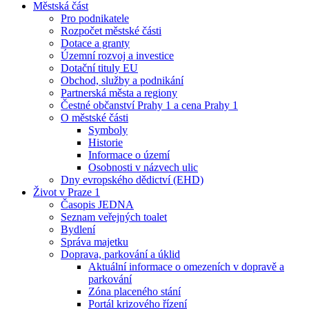
Městská část
Pro podnikatele
Rozpočet městské části
Dotace a granty
Územní rozvoj a investice
Dotační tituly EU
Obchod, služby a podnikání
Partnerská města a regiony
Čestné občanství Prahy 1 a cena Prahy 1
O městské části
Symboly
Historie
Informace o území
Osobnosti v názvech ulic
Dny evropského dědictví (EHD)
Život v Praze 1
Časopis JEDNA
Seznam veřejných toalet
Bydlení
Správa majetku
Doprava, parkování a úklid
Aktuální informace o omezeních v dopravě a
parkování
Zóna placeného stání
Portál krizového řízení