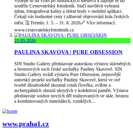
Vydejte se na výlet po historických městech a zapojte se do
soutěže Cestovatelský fotodeník. Stačí navštívit vybraná
místa, fotografovat kašny a sbírat body v mobilní aplikaci.
Čekají vás hodnotné ceny i zábavné objevování krás českých
měst. 🗓️ Termín: 1. 5. – 31. 8. 2026🔗 Více informací:
www.cestovatelskyfotodenik.cz
21.05.2026
PAULINA SKAVOVA | PURE OBSESSION
SIN Studio Gallery představuje autorskou výstavu skleněných
a bronzových soch české sochařky Pauliny Skavové. SIN
Studio Gallery uvádí výstavu Pure Obsession, nejnovější
autorský projekt sochařky Pauliny Skavové, která ve své
tvorbě dlouhodobě zkoumá vztah člověka, zvířete a
archetypálních obrazů ukrytých v kolektivní paměti. Výstava
představuje soubor nových děl realizovaných ve skle, bronzu
a kombinovaných materiálech, vzniklých…
www.praha1.cz