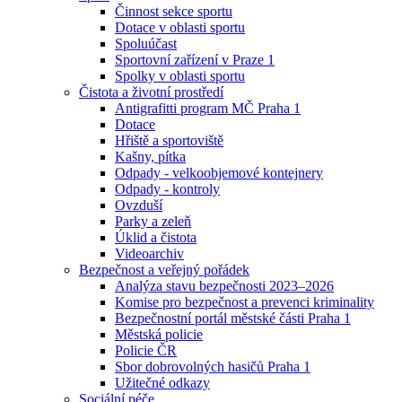
Činnost sekce sportu
Dotace v oblasti sportu
Spoluúčast
Sportovní zařízení v Praze 1
Spolky v oblasti sportu
Čistota a životní prostředí
Antigrafitti program MČ Praha 1
Dotace
Hřiště a sportoviště
Kašny, pítka
Odpady - velkoobjemové kontejnery
Odpady - kontroly
Ovzduší
Parky a zeleň
Úklid a čistota
Videoarchiv
Bezpečnost a veřejný pořádek
Analýza stavu bezpečnosti 2023–2026
Komise pro bezpečnost a prevenci kriminality
Bezpečnostní portál městské části Praha 1
Městská policie
Policie ČR
Sbor dobrovolných hasičů Praha 1
Užitečné odkazy
Sociální péče