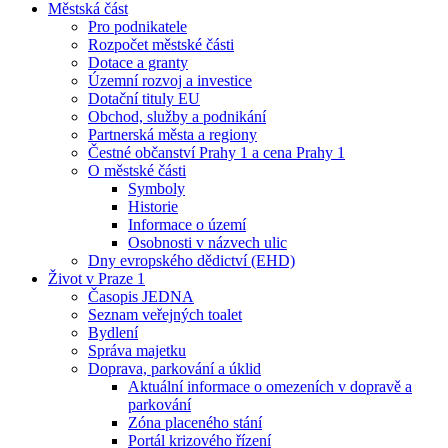
Městská část
Pro podnikatele
Rozpočet městské části
Dotace a granty
Územní rozvoj a investice
Dotační tituly EU
Obchod, služby a podnikání
Partnerská města a regiony
Čestné občanství Prahy 1 a cena Prahy 1
O městské části
Symboly
Historie
Informace o území
Osobnosti v názvech ulic
Dny evropského dědictví (EHD)
Život v Praze 1
Časopis JEDNA
Seznam veřejných toalet
Bydlení
Správa majetku
Doprava, parkování a úklid
Aktuální informace o omezeních v dopravě a
parkování
Zóna placeného stání
Portál krizového řízení