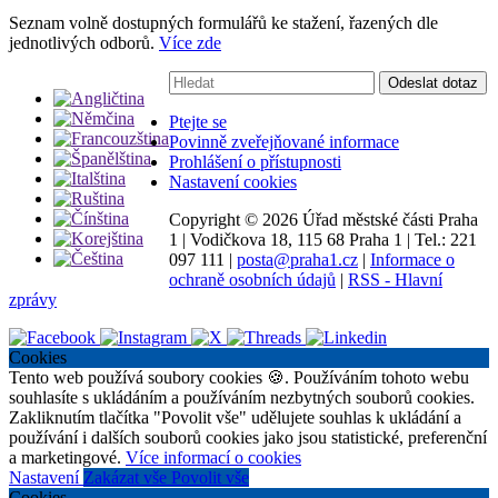
Seznam volně dostupných formulářů ke stažení, řazených dle
jednotlivých odborů.
Více zde
Vyhledávání:
Odeslat dotaz
Ptejte se
Povinně zveřejňované informace
Prohlášení o přístupnosti
Nastavení cookies
Copyright ©
2026 Úřad městské části Praha
1
|
Vodičkova 18, 115 68 Praha 1
|
Tel.: 221
097 111
|
posta@praha1.cz
|
Informace o
ochraně osobních údajů
|
RSS - Hlavní
zprávy
Cookies
Tento web používá soubory cookies 🍪. Používáním tohoto webu
souhlasíte s ukládáním a používáním nezbytných souborů cookies.
Zakliknutím tlačítka "Povolit vše" udělujete souhlas k ukládání a
používání i dalších souborů cookies jako jsou statistické, preferenční
a marketingové.
Více informací o cookies
Nastavení
Zakázat vše
Povolit vše
Cookies