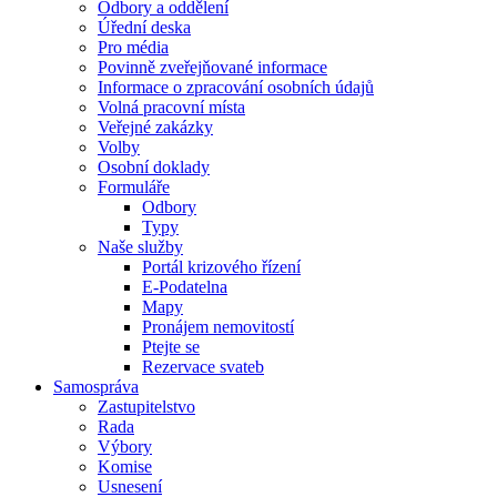
Odbory a oddělení
Úřední deska
Pro média
Povinně zveřejňované informace
Informace o zpracování osobních údajů
Volná pracovní místa
Veřejné zakázky
Volby
Osobní doklady
Formuláře
Odbory
Typy
Naše služby
Portál krizového řízení
E-Podatelna
Mapy
Pronájem nemovitostí
Ptejte se
Rezervace svateb
Samospráva
Zastupitelstvo
Rada
Výbory
Komise
Usnesení