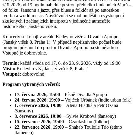
září 2026 od 19 hodin nabídne pestrou přehlídku hudebních žánrů –
od folku, šansonu a jazzu přes blues a folklór až po autorskou
tvorbu a world music. Návštěvníci se mohou těšit na vystoupení
zkušených i začínajících interpretů v jedinečné atmosféře
historického Jánského vršku.
Koncerty se konají v areálu Kelleyho věže a Divadla Apropo
(Jánský vršek 8, Praha 1). V případě nepříznivého počasí bude
program přesunut do prostor Divadla Apropo na stejné adrese.
Vstupné je dobrovolné.
Termín:
každá středa od 17. 6. do 23. 9. 2026, vždy od 19:00
Místo:
Kelleyho věž, Jánský vršek 8, Praha 1
Vstupné:
dobrovolné
Program vybraných večerů:
17. června 2026, 19:00
– Písně Divadla Apropo
24. června 2026, 19:00
– Vojtěch Urbánek (indie urban folk)
1. července 2026, 19:00
– Alena Hladká a Petr Ožana
(šansony)
8. července 2026, 19:00
– Sylvie Krobová (šansony)
15. července 2026, 19:00
– Czardashian (folklor)
22. července 2026, 19:00
– Shahab Touloile Trio (ethno
flamenco)