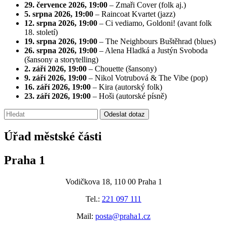
29. července 2026, 19:00
– Zmaři Cover (folk aj.)
5. srpna 2026, 19:00
– Raincoat Kvartet (jazz)
12. srpna 2026, 19:00
– Ci vediamo, Goldoni! (avant folk
18. století)
19. srpna 2026, 19:00
– The Neighbours Buštěhrad (blues)
26. srpna 2026, 19:00
– Alena Hladká a Justýn Svoboda
(šansony a storytelling)
2. září 2026, 19:00
– Chouette (šansony)
9. září 2026, 19:00
– Nikol Votrubová & The Vibe (pop)
16. září 2026, 19:00
– Kira (autorský folk)
23. září 2026, 19:00
– Hoši (autorské písně)
Vyhledávání:
Odeslat dotaz
Úřad městské části
Praha 1
Vodičkova 18, 110 00 Praha 1
Tel.:
221 097 111
Mail:
posta@praha1.cz