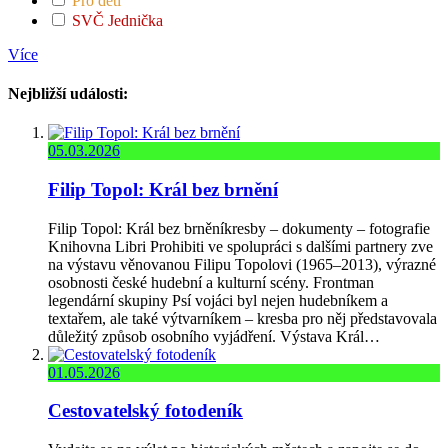
Pro děti
SVČ Jednička
Více
Nejbližší události:
05.03.2026
Filip Topol: Král bez brnění
Filip Topol: Král bez brněníkresby – dokumenty – fotografie
Knihovna Libri Prohibiti ve spolupráci s dalšími partnery zve
na výstavu věnovanou Filipu Topolovi (1965–2013), výrazné
osobnosti české hudební a kulturní scény. Frontman
legendární skupiny Psí vojáci byl nejen hudebníkem a
textařem, ale také výtvarníkem – kresba pro něj představovala
důležitý způsob osobního vyjádření. Výstava Král…
01.05.2026
Cestovatelský fotodeník