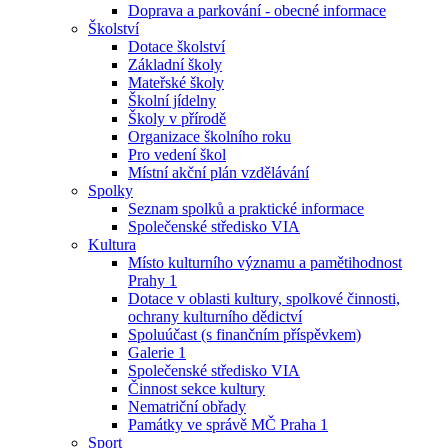
Doprava a parkování - obecné informace
Školství
Dotace školství
Základní školy
Mateřské školy
Školní jídelny
Školy v přírodě
Organizace školního roku
Pro vedení škol
Místní akční plán vzdělávání
Spolky
Seznam spolků a praktické informace
Společenské středisko VIA
Kultura
Místo kulturního významu a pamětihodnost
Prahy 1
Dotace v oblasti kultury, spolkové činnosti,
ochrany kulturního dědictví
Spoluúčast (s finančním příspěvkem)
Galerie 1
Společenské středisko VIA
Činnost sekce kultury
Nematriční obřady
Památky ve správě MČ Praha 1
Sport