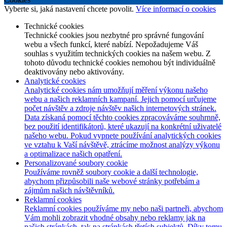
Vyberte si, jaká nastavení chcete povolit.
Více informací o cookies
Technické cookies
Technické cookies jsou nezbytné pro správné fungování
webu a všech funkcí, které nabízí. Nepožadujeme Váš
souhlas s využitím technických cookies na našem webu. Z
tohoto důvodu technické cookies nemohou být individuálně
deaktivovány nebo aktivovány.
Analytické cookies
Analytické cookies nám umožňují měření výkonu našeho
webu a našich reklamních kampaní. Jejich pomocí určujeme
počet návštěv a zdroje návštěv našich internetových stránek.
Data získaná pomocí těchto cookies zpracováváme souhrnně,
bez použití identifikátorů, které ukazují na konkrétní uživatelé
našeho webu. Pokud vypnete používání analytických cookies
ve vztahu k Vaší návštěvě, ztrácíme možnost analýzy výkonu
a optimalizace našich opatření.
Personalizované soubory cookie
Používáme rovněž soubory cookie a další technologie,
abychom přizpůsobili naše webové stránky potřebám a
zájmům našich návštěvníků.
Reklamní cookies
Reklamní cookies používáme my nebo naši partneři, abychom
Vám mohli zobrazit vhodné obsahy nebo reklamy jak na
našich stránkách, tak na stránkách třetích subjektů. Díky tomu