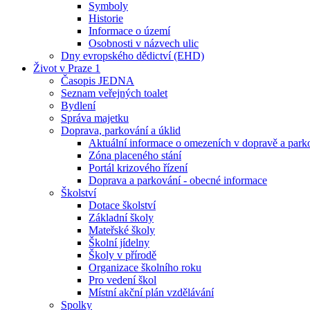
Symboly
Historie
Informace o území
Osobnosti v názvech ulic
Dny evropského dědictví (EHD)
Život v Praze 1
Časopis JEDNA
Seznam veřejných toalet
Bydlení
Správa majetku
Doprava, parkování a úklid
Aktuální informace o omezeních v dopravě a park
Zóna placeného stání
Portál krizového řízení
Doprava a parkování - obecné informace
Školství
Dotace školství
Základní školy
Mateřské školy
Školní jídelny
Školy v přírodě
Organizace školního roku
Pro vedení škol
Místní akční plán vzdělávání
Spolky