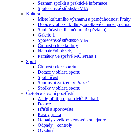
Seznam spolků a praktické informace
Společenské středisko VIA
Kultura
Místo kulturního významu a pamětihodnost Prahy
Dotace v oblasti kultury, spolkové činnosti, ochran
Spoluúčast (s finančním příspěvkem)
Galerie 1
Společenské středisko VIA
Činnost sekce kultury
Nematriční obřady
Památky ve správě MČ Praha 1
Sport
Činnost sekce sportu
Dotace v oblasti sportu
Spoluúčast
Sportovní zařízení v Praze 1
Spolky v oblasti sportu
Čistota a životní prostředí
Antigrafitti program MČ Praha 1
Dotace
Hřiště a sportoviště
Kašny, pítka
Odpady - velkoobjemové kontejnery
Odpady - kontroly
Ovzduší