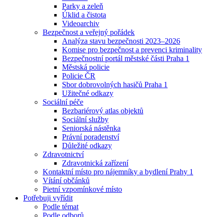
Parky a zeleň
Úklid a čistota
Videoarchiv
Bezpečnost a veřejný pořádek
Analýza stavu bezpečnosti 2023–2026
Komise pro bezpečnost a prevenci kriminality
Bezpečnostní portál městské části Praha 1
Městská policie
Policie ČR
Sbor dobrovolných hasičů Praha 1
Užitečné odkazy
Sociální péče
Bezbariérový atlas objektů
Sociální služby
Seniorská nástěnka
Právní poradenství
Důležité odkazy
Zdravotnictví
Zdravotnická zařízení
Kontaktní místo pro nájemníky a bydlení Prahy 1
Vítání občánků
Pietní vzpomínkové místo
Potřebuji vyřídit
Podle témat
Podle odborů