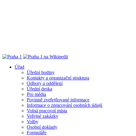
Úřad
Úřední hodiny
Kontakty a organizační struktura
Odbory a oddělení
Úřední deska
Pro média
Povinně zveřejňované informace
Informace o zpracování osobních údajů
Volná pracovní místa
Veřejné zakázky
Volby
Osobní doklady
Formuláře