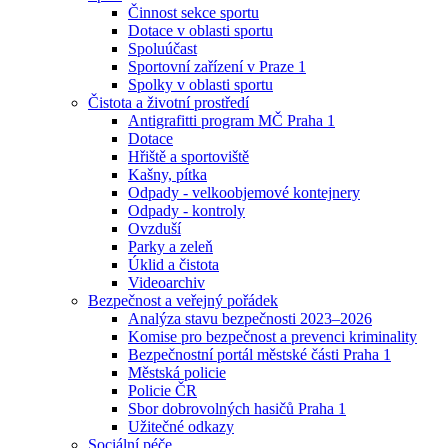
Činnost sekce sportu
Dotace v oblasti sportu
Spoluúčast
Sportovní zařízení v Praze 1
Spolky v oblasti sportu
Čistota a životní prostředí
Antigrafitti program MČ Praha 1
Dotace
Hřiště a sportoviště
Kašny, pítka
Odpady - velkoobjemové kontejnery
Odpady - kontroly
Ovzduší
Parky a zeleň
Úklid a čistota
Videoarchiv
Bezpečnost a veřejný pořádek
Analýza stavu bezpečnosti 2023–2026
Komise pro bezpečnost a prevenci kriminality
Bezpečnostní portál městské části Praha 1
Městská policie
Policie ČR
Sbor dobrovolných hasičů Praha 1
Užitečné odkazy
Sociální péče