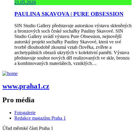
21.05.2026
PAULINA SKAVOVA | PURE OBSESSION
SIN Studio Gallery představuje autorskou výstavu skleněných
a bronzových soch české sochařky Pauliny Skavové. SIN
Studio Gallery uvádí výstavu Pure Obsession, nejnovější
autorský projekt sochařky Pauliny Skavové, která ve své
tvorbě dlouhodobě zkoumá vztah člověka, zvířete a
archetypálních obrazů ukrytých v kolektivní paměti. Výstava
představuje soubor nových děl realizovaných ve skle, bronzu
a kombinovaných materiálech, vzniklých…
www.praha1.cz
Pro média
Fotogalerie
Redakce magazínu Praha 1
Úřad městské části Praha 1