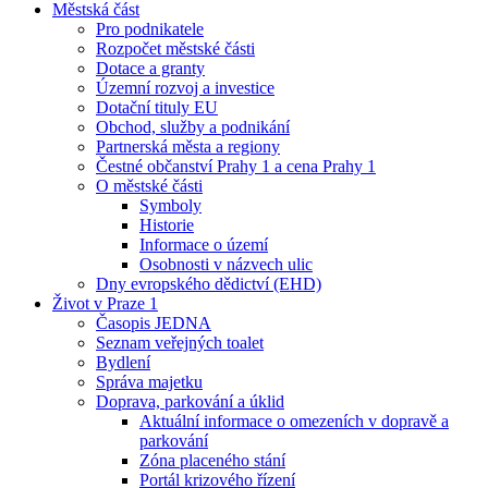
Městská část
Pro podnikatele
Rozpočet městské části
Dotace a granty
Územní rozvoj a investice
Dotační tituly EU
Obchod, služby a podnikání
Partnerská města a regiony
Čestné občanství Prahy 1 a cena Prahy 1
O městské části
Symboly
Historie
Informace o území
Osobnosti v názvech ulic
Dny evropského dědictví (EHD)
Život v Praze 1
Časopis JEDNA
Seznam veřejných toalet
Bydlení
Správa majetku
Doprava, parkování a úklid
Aktuální informace o omezeních v dopravě a
parkování
Zóna placeného stání
Portál krizového řízení