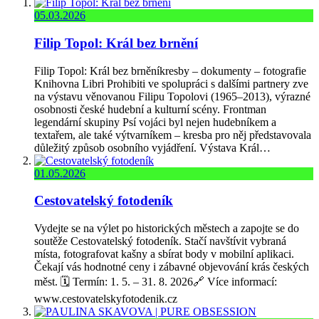
05.03.2026
Filip Topol: Král bez brnění
Filip Topol: Král bez brněníkresby – dokumenty – fotografie
Knihovna Libri Prohibiti ve spolupráci s dalšími partnery zve
na výstavu věnovanou Filipu Topolovi (1965–2013), výrazné
osobnosti české hudební a kulturní scény. Frontman
legendární skupiny Psí vojáci byl nejen hudebníkem a
textařem, ale také výtvarníkem – kresba pro něj představovala
důležitý způsob osobního vyjádření. Výstava Král…
01.05.2026
Cestovatelský fotodeník
Vydejte se na výlet po historických městech a zapojte se do
soutěže Cestovatelský fotodeník. Stačí navštívit vybraná
místa, fotografovat kašny a sbírat body v mobilní aplikaci.
Čekají vás hodnotné ceny i zábavné objevování krás českých
měst. 🗓️ Termín: 1. 5. – 31. 8. 2026🔗 Více informací:
www.cestovatelskyfotodenik.cz