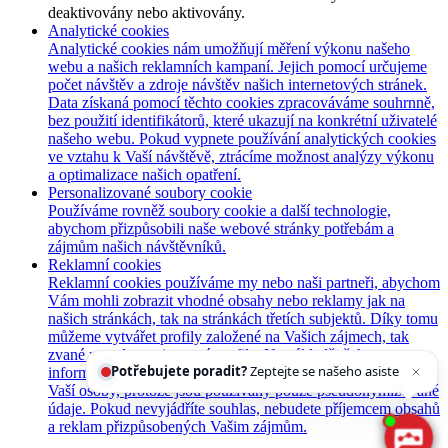
deaktivovány nebo aktivovány.
Analytické cookies
Analytické cookies nám umožňují měření výkonu našeho
webu a našich reklamních kampaní. Jejich pomocí určujeme
počet návštěv a zdroje návštěv našich internetových stránek.
Data získaná pomocí těchto cookies zpracováváme souhrnně,
bez použití identifikátorů, které ukazují na konkrétní uživatelé
našeho webu. Pokud vypnete používání analytických cookies
ve vztahu k Vaší návštěvě, ztrácíme možnost analýzy výkonu
a optimalizace našich opatření.
Personalizované soubory cookie
Používáme rovněž soubory cookie a další technologie,
abychom přizpůsobili naše webové stránky potřebám a
zájmům našich návštěvníků.
Reklamní cookies
Reklamní cookies používáme my nebo naši partneři, abychom
Vám mohli zobrazit vhodné obsahy nebo reklamy jak na
našich stránkách, tak na stránkách třetích subjektů. Díky tomu
můžeme vytvářet profily založené na Vašich zájmech, tak
Potřebujete poradit?
Zeptejte se našeho asistenta
zvané pseudonymizované profily. Na základě těchto
Chettyho
.
informací není zpravidla možná bezprostřední identifikace
Vaší osoby, protože jsou používány pouze pseudonymizované
údaje. Pokud nevyjádříte souhlas, nebudete příjemcem obsahů
a reklam přizpůsobených Vašim zájmům.