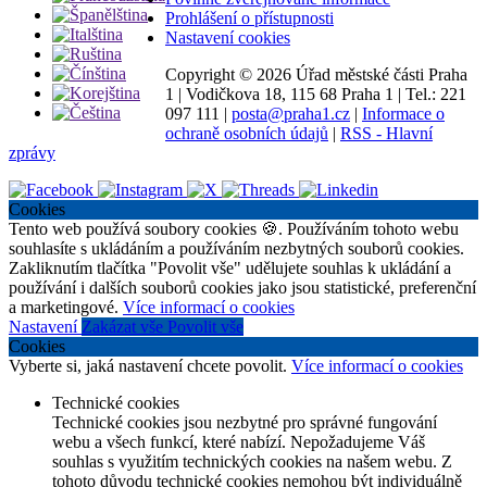
Prohlášení o přístupnosti
Nastavení cookies
Copyright ©
2026 Úřad městské části Praha
1
|
Vodičkova 18, 115 68 Praha 1
|
Tel.: 221
097 111
|
posta@praha1.cz
|
Informace o
ochraně osobních údajů
|
RSS - Hlavní
zprávy
Cookies
Tento web používá soubory cookies 🍪. Používáním tohoto webu
souhlasíte s ukládáním a používáním nezbytných souborů cookies.
Zakliknutím tlačítka "Povolit vše" udělujete souhlas k ukládání a
používání i dalších souborů cookies jako jsou statistické, preferenční
a marketingové.
Více informací o cookies
Nastavení
Zakázat vše
Povolit vše
Cookies
Vyberte si, jaká nastavení chcete povolit.
Více informací o cookies
Technické cookies
Technické cookies jsou nezbytné pro správné fungování
webu a všech funkcí, které nabízí. Nepožadujeme Váš
souhlas s využitím technických cookies na našem webu. Z
tohoto důvodu technické cookies nemohou být individuálně