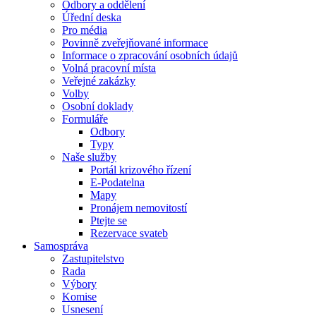
Odbory a oddělení
Úřední deska
Pro média
Povinně zveřejňované informace
Informace o zpracování osobních údajů
Volná pracovní místa
Veřejné zakázky
Volby
Osobní doklady
Formuláře
Odbory
Typy
Naše služby
Portál krizového řízení
E-Podatelna
Mapy
Pronájem nemovitostí
Ptejte se
Rezervace svateb
Samospráva
Zastupitelstvo
Rada
Výbory
Komise
Usnesení