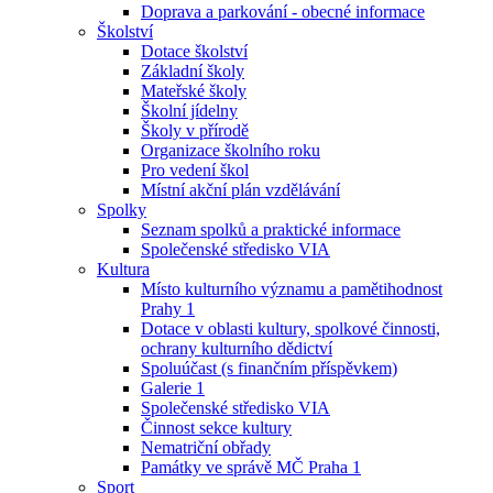
Doprava a parkování - obecné informace
Školství
Dotace školství
Základní školy
Mateřské školy
Školní jídelny
Školy v přírodě
Organizace školního roku
Pro vedení škol
Místní akční plán vzdělávání
Spolky
Seznam spolků a praktické informace
Společenské středisko VIA
Kultura
Místo kulturního významu a pamětihodnost
Prahy 1
Dotace v oblasti kultury, spolkové činnosti,
ochrany kulturního dědictví
Spoluúčast (s finančním příspěvkem)
Galerie 1
Společenské středisko VIA
Činnost sekce kultury
Nematriční obřady
Památky ve správě MČ Praha 1
Sport