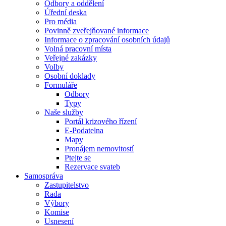
Odbory a oddělení
Úřední deska
Pro média
Povinně zveřejňované informace
Informace o zpracování osobních údajů
Volná pracovní místa
Veřejné zakázky
Volby
Osobní doklady
Formuláře
Odbory
Typy
Naše služby
Portál krizového řízení
E-Podatelna
Mapy
Pronájem nemovitostí
Ptejte se
Rezervace svateb
Samospráva
Zastupitelstvo
Rada
Výbory
Komise
Usnesení