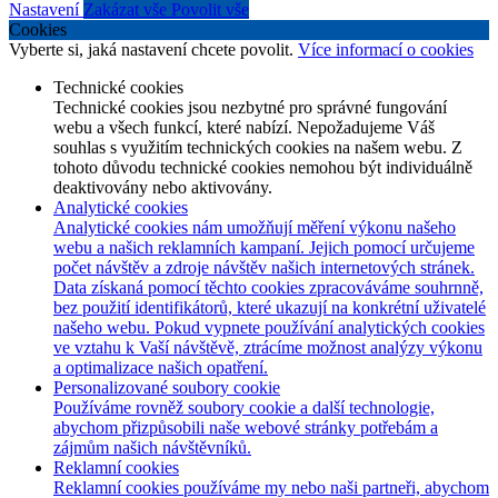
Nastavení
Zakázat vše
Povolit vše
Cookies
Vyberte si, jaká nastavení chcete povolit.
Více informací o cookies
Technické cookies
Technické cookies jsou nezbytné pro správné fungování
webu a všech funkcí, které nabízí. Nepožadujeme Váš
souhlas s využitím technických cookies na našem webu. Z
tohoto důvodu technické cookies nemohou být individuálně
deaktivovány nebo aktivovány.
Analytické cookies
Analytické cookies nám umožňují měření výkonu našeho
webu a našich reklamních kampaní. Jejich pomocí určujeme
počet návštěv a zdroje návštěv našich internetových stránek.
Data získaná pomocí těchto cookies zpracováváme souhrnně,
bez použití identifikátorů, které ukazují na konkrétní uživatelé
našeho webu. Pokud vypnete používání analytických cookies
ve vztahu k Vaší návštěvě, ztrácíme možnost analýzy výkonu
a optimalizace našich opatření.
Personalizované soubory cookie
Používáme rovněž soubory cookie a další technologie,
abychom přizpůsobili naše webové stránky potřebám a
zájmům našich návštěvníků.
Reklamní cookies
Reklamní cookies používáme my nebo naši partneři, abychom