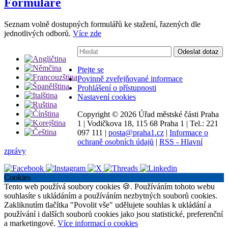
Formuláře
Seznam volně dostupných formulářů ke stažení, řazených dle
jednotlivých odborů.
Více zde
Vyhledávání:
Odeslat dotaz
Ptejte se
Povinně zveřejňované informace
Prohlášení o přístupnosti
Nastavení cookies
Copyright ©
2026 Úřad městské části Praha
1
|
Vodičkova 18, 115 68 Praha 1
|
Tel.: 221
097 111
|
posta@praha1.cz
|
Informace o
ochraně osobních údajů
|
RSS - Hlavní
zprávy
Cookies
Tento web používá soubory cookies 🍪. Používáním tohoto webu
souhlasíte s ukládáním a používáním nezbytných souborů cookies.
Zakliknutím tlačítka "Povolit vše" udělujete souhlas k ukládání a
používání i dalších souborů cookies jako jsou statistické, preferenční
a marketingové.
Více informací o cookies