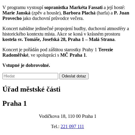
V programu vystoupí
sopranistka Markéta Fassati
a její hosté:
Marie Janská
(zpěv a housle),
Barbora Plachá
(harfa) a
P. Juan
Provecho
jako duchovní průvodce večera.
Koncert nabídne jedinečné propojení hudby, duchovní atmosféry a
historického kontextu místa. Akce se koná v krásném prostoru
kostela sv. Tomáše, Josefská 28, Praha 1 – Malá Strana
.
Koncert je pořádán pod záštitou starostky Prahy 1
Terezie
Radoměřské
, ve spolupráci s
MČ Praha 1
.
Vstupné je dobrovolné.
Vyhledávání:
Odeslat dotaz
Úřad městské části
Praha 1
Vodičkova 18, 110 00 Praha 1
Tel.:
221 097 111