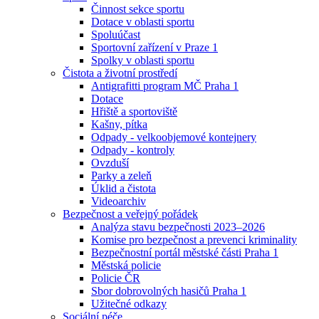
Činnost sekce sportu
Dotace v oblasti sportu
Spoluúčast
Sportovní zařízení v Praze 1
Spolky v oblasti sportu
Čistota a životní prostředí
Antigrafitti program MČ Praha 1
Dotace
Hřiště a sportoviště
Kašny, pítka
Odpady - velkoobjemové kontejnery
Odpady - kontroly
Ovzduší
Parky a zeleň
Úklid a čistota
Videoarchiv
Bezpečnost a veřejný pořádek
Analýza stavu bezpečnosti 2023–2026
Komise pro bezpečnost a prevenci kriminality
Bezpečnostní portál městské části Praha 1
Městská policie
Policie ČR
Sbor dobrovolných hasičů Praha 1
Užitečné odkazy
Sociální péče