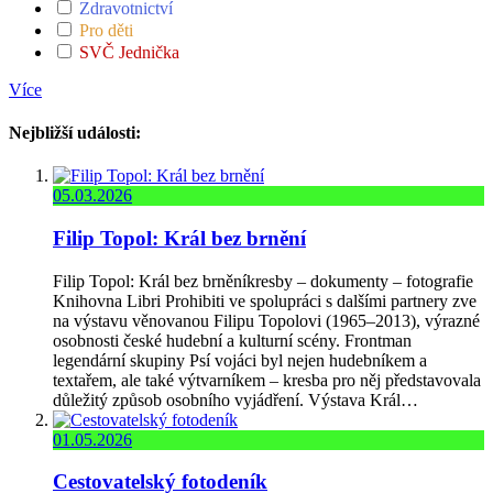
Zdravotnictví
Pro děti
SVČ Jednička
Více
Nejbližší události:
05.03.2026
Filip Topol: Král bez brnění
Filip Topol: Král bez brněníkresby – dokumenty – fotografie
Knihovna Libri Prohibiti ve spolupráci s dalšími partnery zve
na výstavu věnovanou Filipu Topolovi (1965–2013), výrazné
osobnosti české hudební a kulturní scény. Frontman
legendární skupiny Psí vojáci byl nejen hudebníkem a
textařem, ale také výtvarníkem – kresba pro něj představovala
důležitý způsob osobního vyjádření. Výstava Král…
01.05.2026
Cestovatelský fotodeník