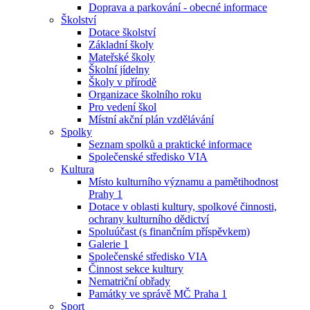
Doprava a parkování - obecné informace
Školství
Dotace školství
Základní školy
Mateřské školy
Školní jídelny
Školy v přírodě
Organizace školního roku
Pro vedení škol
Místní akční plán vzdělávání
Spolky
Seznam spolků a praktické informace
Společenské středisko VIA
Kultura
Místo kulturního významu a pamětihodnost
Prahy 1
Dotace v oblasti kultury, spolkové činnosti,
ochrany kulturního dědictví
Spoluúčast (s finančním příspěvkem)
Galerie 1
Společenské středisko VIA
Činnost sekce kultury
Nematriční obřady
Památky ve správě MČ Praha 1
Sport