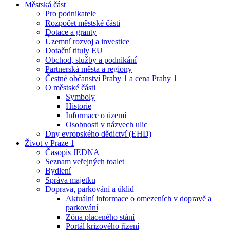
Městská část
Pro podnikatele
Rozpočet městské části
Dotace a granty
Územní rozvoj a investice
Dotační tituly EU
Obchod, služby a podnikání
Partnerská města a regiony
Čestné občanství Prahy 1 a cena Prahy 1
O městské části
Symboly
Historie
Informace o území
Osobnosti v názvech ulic
Dny evropského dědictví (EHD)
Život v Praze 1
Časopis JEDNA
Seznam veřejných toalet
Bydlení
Správa majetku
Doprava, parkování a úklid
Aktuální informace o omezeních v dopravě a
parkování
Zóna placeného stání
Portál krizového řízení