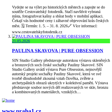
Vydejte se na výlet po historických městech a zapojte se do
soutěže Cestovatelský fotodeník. Stačí navštívit vybraná
místa, fotografovat kašny a sbírat body v mobilní aplikaci.
Čekají vás hodnotné ceny i zábavné objevování krás českých
měst. 🗓️ Termín: 1. 5. – 31. 8. 2026🔗 Více informací:
www.cestovatelskyfotodenik.cz
21.05.2026
PAULINA SKAVOVA | PURE OBSESSION
SIN Studio Gallery představuje autorskou výstavu skleněných
a bronzových soch české sochařky Pauliny Skavové. SIN
Studio Gallery uvádí výstavu Pure Obsession, nejnovější
autorský projekt sochařky Pauliny Skavové, která ve své
tvorbě dlouhodobě zkoumá vztah člověka, zvířete a
archetypálních obrazů ukrytých v kolektivní paměti. Výstava
představuje soubor nových děl realizovaných ve skle, bronzu
a kombinovaných materiálech, vzniklých…
www.praha1.cz