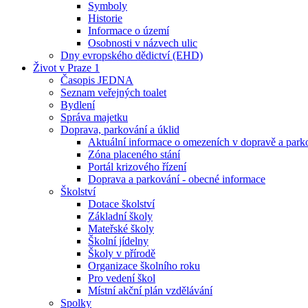
Symboly
Historie
Informace o území
Osobnosti v názvech ulic
Dny evropského dědictví (EHD)
Život v Praze 1
Časopis JEDNA
Seznam veřejných toalet
Bydlení
Správa majetku
Doprava, parkování a úklid
Aktuální informace o omezeních v dopravě a park
Zóna placeného stání
Portál krizového řízení
Doprava a parkování - obecné informace
Školství
Dotace školství
Základní školy
Mateřské školy
Školní jídelny
Školy v přírodě
Organizace školního roku
Pro vedení škol
Místní akční plán vzdělávání
Spolky