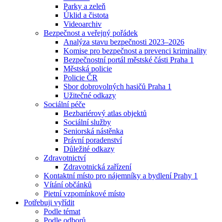
Parky a zeleň
Úklid a čistota
Videoarchiv
Bezpečnost a veřejný pořádek
Analýza stavu bezpečnosti 2023–2026
Komise pro bezpečnost a prevenci kriminality
Bezpečnostní portál městské části Praha 1
Městská policie
Policie ČR
Sbor dobrovolných hasičů Praha 1
Užitečné odkazy
Sociální péče
Bezbariérový atlas objektů
Sociální služby
Seniorská nástěnka
Právní poradenství
Důležité odkazy
Zdravotnictví
Zdravotnická zařízení
Kontaktní místo pro nájemníky a bydlení Prahy 1
Vítání občánků
Pietní vzpomínkové místo
Potřebuji vyřídit
Podle témat
Podle odborů