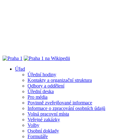
Úřad
Úřední hodiny
Kontakty a organizační struktura
Odbory a oddělení
Úřední deska
Pro média
Povinně zveřejňované informace
Informace o zpracování osobních údajů
Volná pracovní místa
Veřejné zakázky
Volby
Osobní doklady
Formuláře