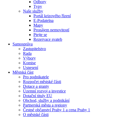
Odbory
Typy
Naše služby
Portál krizového řízení
E-Podatelna
Mapy
Pronájem nemovitostí
Ptejte se
Rezervace svateb
Samospráva
Zastupitelstvo
Rada
Výbory
Komise
Usnesení
Městská část
Pro podnikatele
Rozpočet městské části
Dotace a granty
Územní rozvoj a investice
Dotační tituly EU
Obchod, služby a podnikání
Partnerská města a regiony
Čestné občanství Prahy 1 a cena Prahy 1
O městské části