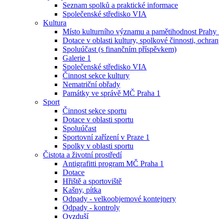
Seznam spolků a praktické informace
Společenské středisko VIA
Kultura
Místo kulturního významu a pamětihodnost Prahy
Dotace v oblasti kultury, spolkové činnosti, ochran
Spoluúčast (s finančním příspěvkem)
Galerie 1
Společenské středisko VIA
Činnost sekce kultury
Nematriční obřady
Památky ve správě MČ Praha 1
Sport
Činnost sekce sportu
Dotace v oblasti sportu
Spoluúčast
Sportovní zařízení v Praze 1
Spolky v oblasti sportu
Čistota a životní prostředí
Antigrafitti program MČ Praha 1
Dotace
Hřiště a sportoviště
Kašny, pítka
Odpady - velkoobjemové kontejnery
Odpady - kontroly
Ovzduší