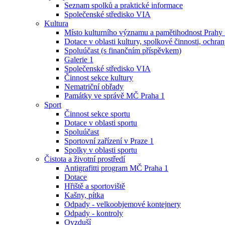
Seznam spolků a praktické informace
Společenské středisko VIA
Kultura
Místo kulturního významu a pamětihodnost Prahy
Dotace v oblasti kultury, spolkové činnosti, ochran
Spoluúčast (s finančním příspěvkem)
Galerie 1
Společenské středisko VIA
Činnost sekce kultury
Nematriční obřady
Památky ve správě MČ Praha 1
Sport
Činnost sekce sportu
Dotace v oblasti sportu
Spoluúčast
Sportovní zařízení v Praze 1
Spolky v oblasti sportu
Čistota a životní prostředí
Antigrafitti program MČ Praha 1
Dotace
Hřiště a sportoviště
Kašny, pítka
Odpady - velkoobjemové kontejnery
Odpady - kontroly
Ovzduší