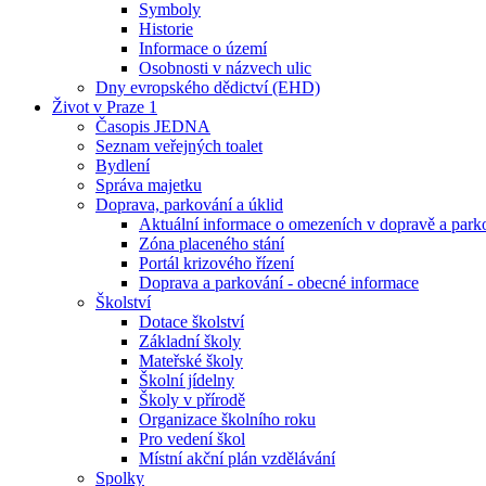
Symboly
Historie
Informace o území
Osobnosti v názvech ulic
Dny evropského dědictví (EHD)
Život v Praze 1
Časopis JEDNA
Seznam veřejných toalet
Bydlení
Správa majetku
Doprava, parkování a úklid
Aktuální informace o omezeních v dopravě a park
Zóna placeného stání
Portál krizového řízení
Doprava a parkování - obecné informace
Školství
Dotace školství
Základní školy
Mateřské školy
Školní jídelny
Školy v přírodě
Organizace školního roku
Pro vedení škol
Místní akční plán vzdělávání
Spolky