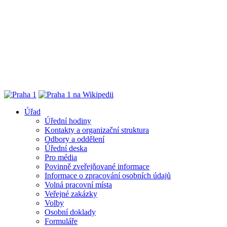
Úřad
Úřední hodiny
Kontakty a organizační struktura
Odbory a oddělení
Úřední deska
Pro média
Povinně zveřejňované informace
Informace o zpracování osobních údajů
Volná pracovní místa
Veřejné zakázky
Volby
Osobní doklady
Formuláře