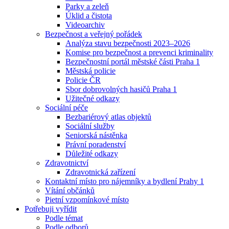
Parky a zeleň
Úklid a čistota
Videoarchiv
Bezpečnost a veřejný pořádek
Analýza stavu bezpečnosti 2023–2026
Komise pro bezpečnost a prevenci kriminality
Bezpečnostní portál městské části Praha 1
Městská policie
Policie ČR
Sbor dobrovolných hasičů Praha 1
Užitečné odkazy
Sociální péče
Bezbariérový atlas objektů
Sociální služby
Seniorská nástěnka
Právní poradenství
Důležité odkazy
Zdravotnictví
Zdravotnická zařízení
Kontaktní místo pro nájemníky a bydlení Prahy 1
Vítání občánků
Pietní vzpomínkové místo
Potřebuji vyřídit
Podle témat
Podle odborů