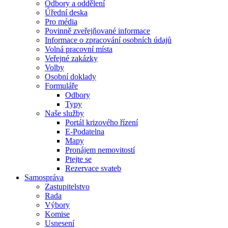
Odbory a oddělení
Úřední deska
Pro média
Povinně zveřejňované informace
Informace o zpracování osobních údajů
Volná pracovní místa
Veřejné zakázky
Volby
Osobní doklady
Formuláře
Odbory
Typy
Naše služby
Portál krizového řízení
E-Podatelna
Mapy
Pronájem nemovitostí
Ptejte se
Rezervace svateb
Samospráva
Zastupitelstvo
Rada
Výbory
Komise
Usnesení