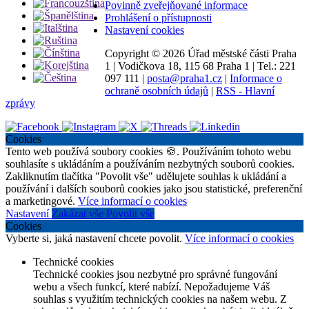
Povinně zveřejňované informace
Prohlášení o přístupnosti
Nastavení cookies
Copyright ©
2026 Úřad městské části Praha
1
|
Vodičkova 18, 115 68 Praha 1
|
Tel.: 221
097 111
|
posta@praha1.cz
|
Informace o
ochraně osobních údajů
|
RSS - Hlavní
zprávy
Cookies
Tento web používá soubory cookies 🍪. Používáním tohoto webu
souhlasíte s ukládáním a používáním nezbytných souborů cookies.
Zakliknutím tlačítka "Povolit vše" udělujete souhlas k ukládání a
používání i dalších souborů cookies jako jsou statistické, preferenční
a marketingové.
Více informací o cookies
Nastavení
Zakázat vše
Povolit vše
Cookies
Vyberte si, jaká nastavení chcete povolit.
Více informací o cookies
Technické cookies
Technické cookies jsou nezbytné pro správné fungování
webu a všech funkcí, které nabízí. Nepožadujeme Váš
souhlas s využitím technických cookies na našem webu. Z