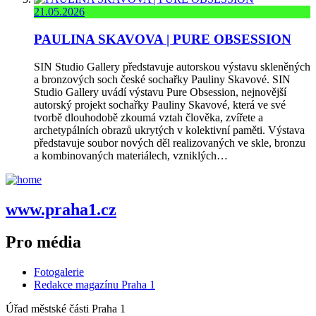
21.05.2026
PAULINA SKAVOVA | PURE OBSESSION
SIN Studio Gallery představuje autorskou výstavu skleněných
a bronzových soch české sochařky Pauliny Skavové. SIN
Studio Gallery uvádí výstavu Pure Obsession, nejnovější
autorský projekt sochařky Pauliny Skavové, která ve své
tvorbě dlouhodobě zkoumá vztah člověka, zvířete a
archetypálních obrazů ukrytých v kolektivní paměti. Výstava
představuje soubor nových děl realizovaných ve skle, bronzu
a kombinovaných materiálech, vzniklých…
www.praha1.cz
Pro média
Fotogalerie
Redakce magazínu Praha 1
Úřad městské části Praha 1