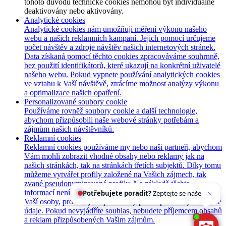
tohoto důvodu technické cookies nemohou být individuálně
deaktivovány nebo aktivovány.
Analytické cookies
Analytické cookies nám umožňují měření výkonu našeho
webu a našich reklamních kampaní. Jejich pomocí určujeme
počet návštěv a zdroje návštěv našich internetových stránek.
Data získaná pomocí těchto cookies zpracováváme souhrnně,
bez použití identifikátorů, které ukazují na konkrétní uživatelé
našeho webu. Pokud vypnete používání analytických cookies
ve vztahu k Vaší návštěvě, ztrácíme možnost analýzy výkonu
a optimalizace našich opatření.
Personalizované soubory cookie
Používáme rovněž soubory cookie a další technologie,
abychom přizpůsobili naše webové stránky potřebám a
zájmům našich návštěvníků.
Reklamní cookies
Reklamní cookies používáme my nebo naši partneři, abychom
Vám mohli zobrazit vhodné obsahy nebo reklamy jak na
našich stránkách, tak na stránkách třetích subjektů. Díky tomu
můžeme vytvářet profily založené na Vašich zájmech, tak
zvané pseudonymizované profily. Na základě těchto
Potřebujete poradit?
Zeptejte se našeho asistenta
informací není zpravidla možná bezprostřední identifikace
Chet
Vaší osoby, protože jsou používány pouze pseudonymizované
údaje. Pokud nevyjádříte souhlas, nebudete příjemcem obsahů
a reklam přizpůsobených Vašim zájmům.