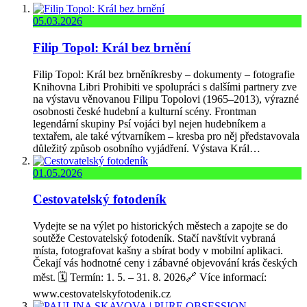
05.03.2026
Filip Topol: Král bez brnění
Filip Topol: Král bez brněníkresby – dokumenty – fotografie
Knihovna Libri Prohibiti ve spolupráci s dalšími partnery zve
na výstavu věnovanou Filipu Topolovi (1965–2013), výrazné
osobnosti české hudební a kulturní scény. Frontman
legendární skupiny Psí vojáci byl nejen hudebníkem a
textařem, ale také výtvarníkem – kresba pro něj představovala
důležitý způsob osobního vyjádření. Výstava Král…
01.05.2026
Cestovatelský fotodeník
Vydejte se na výlet po historických městech a zapojte se do
soutěže Cestovatelský fotodeník. Stačí navštívit vybraná
místa, fotografovat kašny a sbírat body v mobilní aplikaci.
Čekají vás hodnotné ceny i zábavné objevování krás českých
měst. 🗓️ Termín: 1. 5. – 31. 8. 2026🔗 Více informací:
www.cestovatelskyfotodenik.cz