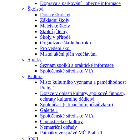
Doprava a parkování - obecné informace
Školství
Dotace školství
Základní školy
Mateřské školy
Školní jídelny
Školy v přírodě
Organizace školního roku
Pro vedení škol
Místní akční plán vzdělávání
Spolky
Seznam spolků a praktické informace
Společenské středisko VIA
Kultura
Místo kulturního významu a pamětihodnost
Prahy 1
Dotace v oblasti kultury, spolkové činnosti,
ochrany kulturního dědictví
Spoluúčast (s finančním příspěvkem)
Galerie 1
Společenské středisko VIA
Činnost sekce kultury
Nematriční obřady
Památky ve správě MČ Praha 1
Sport