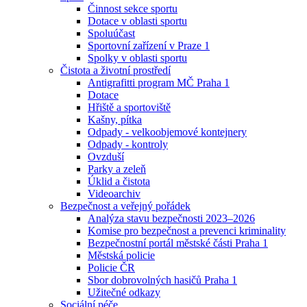
Činnost sekce sportu
Dotace v oblasti sportu
Spoluúčast
Sportovní zařízení v Praze 1
Spolky v oblasti sportu
Čistota a životní prostředí
Antigrafitti program MČ Praha 1
Dotace
Hřiště a sportoviště
Kašny, pítka
Odpady - velkoobjemové kontejnery
Odpady - kontroly
Ovzduší
Parky a zeleň
Úklid a čistota
Videoarchiv
Bezpečnost a veřejný pořádek
Analýza stavu bezpečnosti 2023–2026
Komise pro bezpečnost a prevenci kriminality
Bezpečnostní portál městské části Praha 1
Městská policie
Policie ČR
Sbor dobrovolných hasičů Praha 1
Užitečné odkazy
Sociální péče