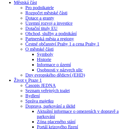
Městská část
Pro podnikatele
Rozpočet městské části
Dotace a granty
Územní rozvoj a investice
Dotační tituly EU
Obchod, služby a podnikání
Partnerská města a regiony
Čestné občanství Prahy 1 a cena Prahy 1
O městské části
Symboly
Historie
Informace o území
Osobnosti v názvech ulic
Dny evropského dědictví (EHD)
Život v Praze 1
Časopis JEDNA
Seznam veřejných toalet
Bydlení
Správa majetku
Doprava, parkování a úklid
Aktuální informace o omezeních v dopravě a
parkování
Zóna placeného stání
Portál krizového řízení