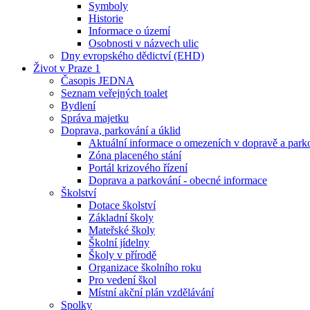
Symboly
Historie
Informace o území
Osobnosti v názvech ulic
Dny evropského dědictví (EHD)
Život v Praze 1
Časopis JEDNA
Seznam veřejných toalet
Bydlení
Správa majetku
Doprava, parkování a úklid
Aktuální informace o omezeních v dopravě a park
Zóna placeného stání
Portál krizového řízení
Doprava a parkování - obecné informace
Školství
Dotace školství
Základní školy
Mateřské školy
Školní jídelny
Školy v přírodě
Organizace školního roku
Pro vedení škol
Místní akční plán vzdělávání
Spolky