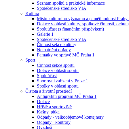
Seznam spolků a praktické informace
Společenské středisko VIA
Kultura
Místo kulturního významu a pamětihodnost Prahy
Dotace v oblasti kultury, spolkové činnosti, ochran
Spoluúčast (s finančním příspěvkem)
Galerie 1
Společenské středisko VIA
Činnost sekce kultury
Nematriční obřady
Památky ve správě MČ Praha 1
Sport
Činnost sekce sportu
Dotace v oblasti sportu
Spoluúčast
Sportovní zařízení v Praze 1
Spolky v oblasti sportu
Čistota a životní prostředí
Antigrafitti program MČ Praha 1
Dotace
Hřiště a sportoviště
Kašny, pítka
Odpady - velkoobjemové kontejnery
Odpady - kontroly
Ovzduší