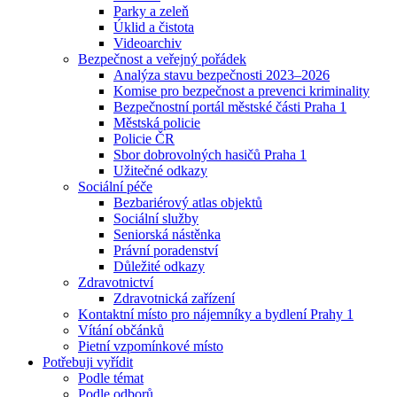
Parky a zeleň
Úklid a čistota
Videoarchiv
Bezpečnost a veřejný pořádek
Analýza stavu bezpečnosti 2023–2026
Komise pro bezpečnost a prevenci kriminality
Bezpečnostní portál městské části Praha 1
Městská policie
Policie ČR
Sbor dobrovolných hasičů Praha 1
Užitečné odkazy
Sociální péče
Bezbariérový atlas objektů
Sociální služby
Seniorská nástěnka
Právní poradenství
Důležité odkazy
Zdravotnictví
Zdravotnická zařízení
Kontaktní místo pro nájemníky a bydlení Prahy 1
Vítání občánků
Pietní vzpomínkové místo
Potřebuji vyřídit
Podle témat
Podle odborů