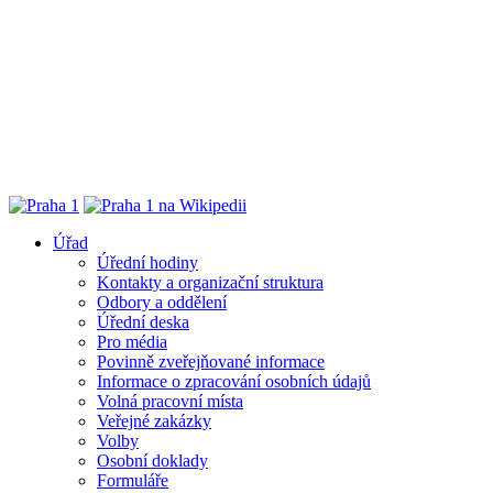
Úřad
Úřední hodiny
Kontakty a organizační struktura
Odbory a oddělení
Úřední deska
Pro média
Povinně zveřejňované informace
Informace o zpracování osobních údajů
Volná pracovní místa
Veřejné zakázky
Volby
Osobní doklady
Formuláře