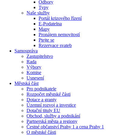
Odbory
Typy
Naše služby
Portál krizového řízení
E-Podatelna
Mapy
Pronájem nemovitostí
Ptejte se
Rezervace svateb
Samospráva
Zastupitelstvo
Rada
Výbory
Komise
Usnesení
Městská část
Pro podnikatele
Rozpočet městské části
Dotace a granty
Územní rozvoj a investice
Dotační tituly EU
Obchod, služby a podnikání
Partnerská města a regiony
Čestné občanství Prahy 1 a cena Prahy 1
O městské části