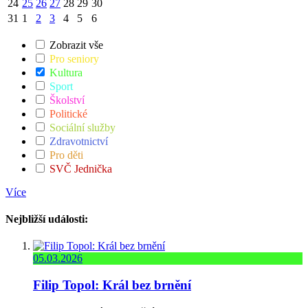
24
25
26
27
28
29
30
31
1
2
3
4
5
6
Zobrazit vše
Pro seniory
Kultura
Sport
Školství
Politické
Sociální služby
Zdravotnictví
Pro děti
SVČ Jednička
Více
Nejbližší události:
05.03.2026
Filip Topol: Král bez brnění