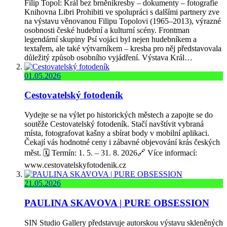
Filip Topol: Král bez brněníkresby – dokumenty – fotografie
Knihovna Libri Prohibiti ve spolupráci s dalšími partnery zve
na výstavu věnovanou Filipu Topolovi (1965–2013), výrazné
osobnosti české hudební a kulturní scény. Frontman
legendární skupiny Psí vojáci byl nejen hudebníkem a
textařem, ale také výtvarníkem – kresba pro něj představovala
důležitý způsob osobního vyjádření. Výstava Král…
01.05.2026
Cestovatelský fotodeník
Vydejte se na výlet po historických městech a zapojte se do
soutěže Cestovatelský fotodeník. Stačí navštívit vybraná
místa, fotografovat kašny a sbírat body v mobilní aplikaci.
Čekají vás hodnotné ceny i zábavné objevování krás českých
měst. 🗓️ Termín: 1. 5. – 31. 8. 2026🔗 Více informací:
www.cestovatelskyfotodenik.cz
21.05.2026
PAULINA SKAVOVA | PURE OBSESSION
SIN Studio Gallery představuje autorskou výstavu skleněných