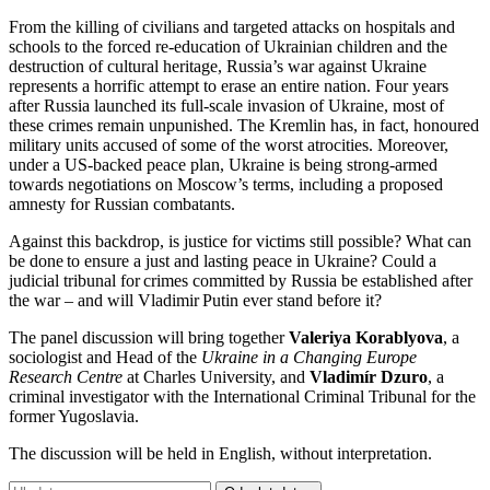
From the killing of civilians and targeted attacks on hospitals and
schools to the forced re-education of Ukrainian children and the
destruction of cultural heritage, Russia’s war against Ukraine
represents a horrific attempt to erase an entire nation. Four years
after Russia launched its full-scale invasion of Ukraine, most of
these crimes remain unpunished. The Kremlin has, in fact, honoured
military units accused of some of the worst atrocities. Moreover,
under a US-backed peace plan, Ukraine is being strong-armed
towards negotiations on Moscow’s terms, including a proposed
amnesty for Russian combatants.
Against this backdrop, is justice for victims still possible? What can
be done to ensure a just and lasting peace in Ukraine? Could a
judicial tribunal for crimes committed by Russia be established after
the war – and will Vladimir Putin ever stand before it?
The panel discussion will bring together
Valeriya Korablyova
, a
sociologist and Head of the
Ukraine in a Changing Europe
Research Centre
at Charles University, and
Vladimír Dzuro
, a
criminal investigator with the International Criminal Tribunal for the
former Yugoslavia.
The discussion will be held in English, without interpretation.
Vyhledávání: