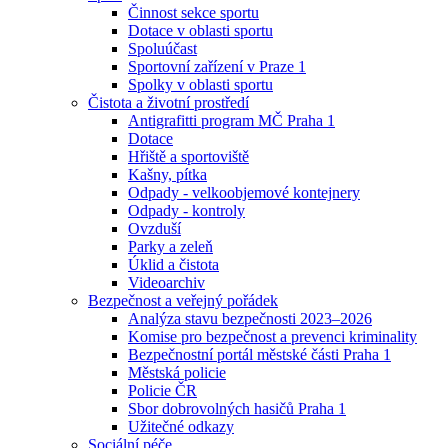
Činnost sekce sportu
Dotace v oblasti sportu
Spoluúčast
Sportovní zařízení v Praze 1
Spolky v oblasti sportu
Čistota a životní prostředí
Antigrafitti program MČ Praha 1
Dotace
Hřiště a sportoviště
Kašny, pítka
Odpady - velkoobjemové kontejnery
Odpady - kontroly
Ovzduší
Parky a zeleň
Úklid a čistota
Videoarchiv
Bezpečnost a veřejný pořádek
Analýza stavu bezpečnosti 2023–2026
Komise pro bezpečnost a prevenci kriminality
Bezpečnostní portál městské části Praha 1
Městská policie
Policie ČR
Sbor dobrovolných hasičů Praha 1
Užitečné odkazy
Sociální péče