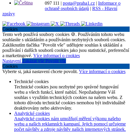
097 111
|
posta@praha1.cz
|
Informace o
ochraně osobních údajů
|
RSS - Hlavní
zprávy
Cookies
Tento web používá soubory cookies 🍪. Používáním tohoto webu
souhlasíte s ukládáním a používáním nezbytných souborů cookies.
Zakliknutím tlačítka "Povolit vše" udělujete souhlas k ukládání a
používání i dalších souborů cookies jako jsou statistické, preferenční
a marketingové.
Více informací o cookies
Nastavení
Zakázat vše
Povolit vše
Cookies
Vyberte si, jaká nastavení chcete povolit.
Více informací o cookies
Technické cookies
Technické cookies jsou nezbytné pro správné fungování
webu a všech funkcí, které nabízí. Nepožadujeme Váš
souhlas s využitím technických cookies na našem webu. Z
tohoto důvodu technické cookies nemohou být individuálně
deaktivovány nebo aktivovány.
Analytické cookies
Analytické cookies nám umožňují měření výkonu našeho
webu a našich reklamních kampaní. Jejich pomocí určujeme
počet návštěv a zdroje návštěv našich internetových stránek.