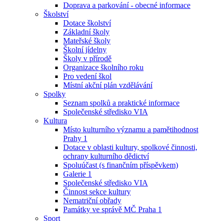
Doprava a parkování - obecné informace
Školství
Dotace školství
Základní školy
Mateřské školy
Školní jídelny
Školy v přírodě
Organizace školního roku
Pro vedení škol
Místní akční plán vzdělávání
Spolky
Seznam spolků a praktické informace
Společenské středisko VIA
Kultura
Místo kulturního významu a pamětihodnost
Prahy 1
Dotace v oblasti kultury, spolkové činnosti,
ochrany kulturního dědictví
Spoluúčast (s finančním příspěvkem)
Galerie 1
Společenské středisko VIA
Činnost sekce kultury
Nematriční obřady
Památky ve správě MČ Praha 1
Sport