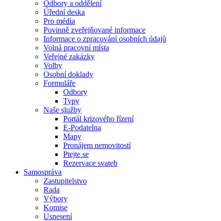
Odbory a oddělení
Úřední deska
Pro média
Povinně zveřejňované informace
Informace o zpracování osobních údajů
Volná pracovní místa
Veřejné zakázky
Volby
Osobní doklady
Formuláře
Odbory
Typy
Naše služby
Portál krizového řízení
E-Podatelna
Mapy
Pronájem nemovitostí
Ptejte se
Rezervace svateb
Samospráva
Zastupitelstvo
Rada
Výbory
Komise
Usnesení