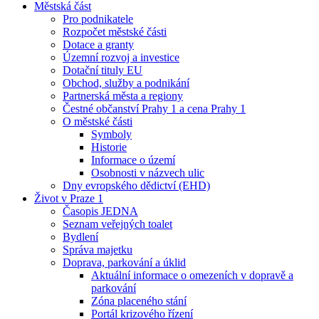
Městská část
Pro podnikatele
Rozpočet městské části
Dotace a granty
Územní rozvoj a investice
Dotační tituly EU
Obchod, služby a podnikání
Partnerská města a regiony
Čestné občanství Prahy 1 a cena Prahy 1
O městské části
Symboly
Historie
Informace o území
Osobnosti v názvech ulic
Dny evropského dědictví (EHD)
Život v Praze 1
Časopis JEDNA
Seznam veřejných toalet
Bydlení
Správa majetku
Doprava, parkování a úklid
Aktuální informace o omezeních v dopravě a
parkování
Zóna placeného stání
Portál krizového řízení