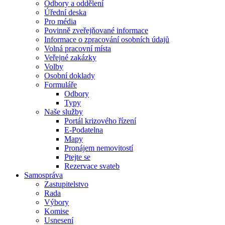
Odbory a oddělení
Úřední deska
Pro média
Povinně zveřejňované informace
Informace o zpracování osobních údajů
Volná pracovní místa
Veřejné zakázky
Volby
Osobní doklady
Formuláře
Odbory
Typy
Naše služby
Portál krizového řízení
E-Podatelna
Mapy
Pronájem nemovitostí
Ptejte se
Rezervace svateb
Samospráva
Zastupitelstvo
Rada
Výbory
Komise
Usnesení