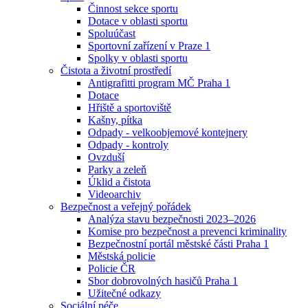
Činnost sekce sportu
Dotace v oblasti sportu
Spoluúčast
Sportovní zařízení v Praze 1
Spolky v oblasti sportu
Čistota a životní prostředí
Antigrafitti program MČ Praha 1
Dotace
Hřiště a sportoviště
Kašny, pítka
Odpady - velkoobjemové kontejnery
Odpady - kontroly
Ovzduší
Parky a zeleň
Úklid a čistota
Videoarchiv
Bezpečnost a veřejný pořádek
Analýza stavu bezpečnosti 2023–2026
Komise pro bezpečnost a prevenci kriminality
Bezpečnostní portál městské části Praha 1
Městská policie
Policie ČR
Sbor dobrovolných hasičů Praha 1
Užitečné odkazy
Sociální péče