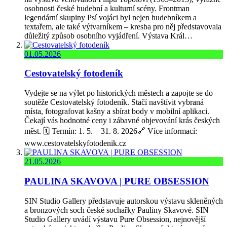
osobnosti české hudební a kulturní scény. Frontman
legendární skupiny Psí vojáci byl nejen hudebníkem a
textařem, ale také výtvarníkem – kresba pro něj představovala
důležitý způsob osobního vyjádření. Výstava Král…
01.05.2026
Cestovatelský fotodeník
Vydejte se na výlet po historických městech a zapojte se do
soutěže Cestovatelský fotodeník. Stačí navštívit vybraná
místa, fotografovat kašny a sbírat body v mobilní aplikaci.
Čekají vás hodnotné ceny i zábavné objevování krás českých
měst. 🗓️ Termín: 1. 5. – 31. 8. 2026🔗 Více informací:
www.cestovatelskyfotodenik.cz
21.05.2026
PAULINA SKAVOVA | PURE OBSESSION
SIN Studio Gallery představuje autorskou výstavu skleněných
a bronzových soch české sochařky Pauliny Skavové. SIN
Studio Gallery uvádí výstavu Pure Obsession, nejnovější