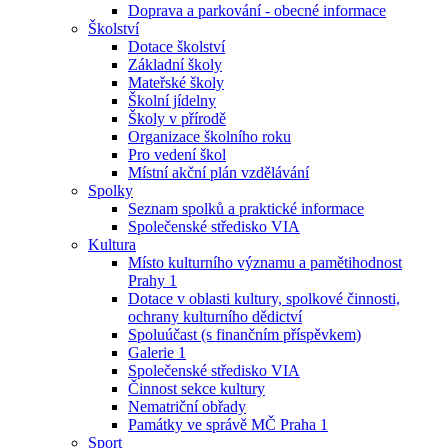
Doprava a parkování - obecné informace
Školství
Dotace školství
Základní školy
Mateřské školy
Školní jídelny
Školy v přírodě
Organizace školního roku
Pro vedení škol
Místní akční plán vzdělávání
Spolky
Seznam spolků a praktické informace
Společenské středisko VIA
Kultura
Místo kulturního významu a pamětihodnost
Prahy 1
Dotace v oblasti kultury, spolkové činnosti,
ochrany kulturního dědictví
Spoluúčast (s finančním příspěvkem)
Galerie 1
Společenské středisko VIA
Činnost sekce kultury
Nematriční obřady
Památky ve správě MČ Praha 1
Sport