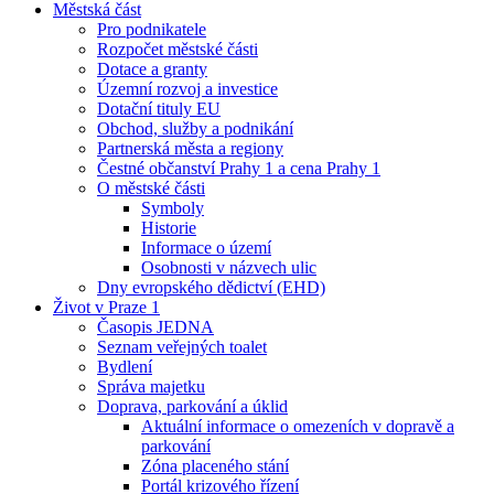
Městská část
Pro podnikatele
Rozpočet městské části
Dotace a granty
Územní rozvoj a investice
Dotační tituly EU
Obchod, služby a podnikání
Partnerská města a regiony
Čestné občanství Prahy 1 a cena Prahy 1
O městské části
Symboly
Historie
Informace o území
Osobnosti v názvech ulic
Dny evropského dědictví (EHD)
Život v Praze 1
Časopis JEDNA
Seznam veřejných toalet
Bydlení
Správa majetku
Doprava, parkování a úklid
Aktuální informace o omezeních v dopravě a
parkování
Zóna placeného stání
Portál krizového řízení