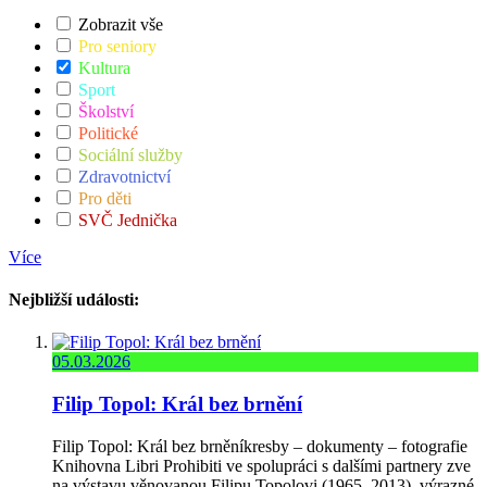
Zobrazit vše
Pro seniory
Kultura
Sport
Školství
Politické
Sociální služby
Zdravotnictví
Pro děti
SVČ Jednička
Více
Nejbližší události:
05.03.2026
Filip Topol: Král bez brnění
Filip Topol: Král bez brněníkresby – dokumenty – fotografie
Knihovna Libri Prohibiti ve spolupráci s dalšími partnery zve
na výstavu věnovanou Filipu Topolovi (1965–2013), výrazné