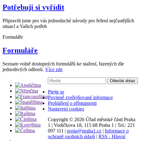
Potřebuji si vyřídit
Připravili jsme pro vás jednoduché návody pro řešení nejčastějších
situací a Vašich potřeb
Formuláře
Formuláře
Seznam volně dostupných formulářů ke stažení, řazených dle
jednotlivých odborů.
Více zde
Vyhledávání:
Odeslat dotaz
Ptejte se
Povinně zveřejňované informace
Prohlášení o přístupnosti
Nastavení cookies
Copyright ©
2026 Úřad městské části Praha
1
|
Vodičkova 18, 115 68 Praha 1
|
Tel.: 221
097 111
|
posta@praha1.cz
|
Informace o
ochraně osobních údajů
|
RSS - Hlavní