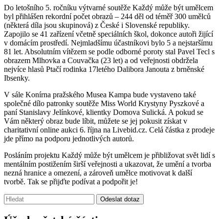
Do letošního 5. ročníku výtvarné soutěže Každý může být umělcem
byl přihlášen rekordní počet obrazů – 244 děl od téměř 300 umělců
(některá díla jsou skupinová) z České i Slovenské republiky.
Zapojilo se 41 zařízení včetně speciálních škol, dokonce autoři žijící
v domácím prostředí. Nejmladšímu účastníkovi bylo 5 a nejstaršímu
81 let. Absolutním vítězem se podle odborné poroty stal Pavel Tecl s
obrazem Mlhovka a Couvačka (23 let) a od veřejnosti obdržela
nejvíce hlasů Ptačí rodinka 17letého Dalibora Janouta z brněnské
Ibsenky.
V sále Konírna pražského Musea Kampa bude vystaveno také
společné dílo patronky soutěže Miss World Krystyny Pyszkové a
paní Stanislavy Jelínkové, klientky Domova Sulická. A pokud se
Vám některý obraz bude líbit, můžete se jej pokusit získat v
charitativní online aukci 6. října na Livebid.cz. Celá částka z prodeje
jde přímo na podporu jednotlivých autorů.
Posláním projektu Každý může být umělcem je přibližovat svět lidí s
mentálním postižením širší veřejnosti a ukazovat, že umění a tvorba
nezná hranice a omezení, a zároveň umělce motivovat k další
tvorbě. Tak se přijďte podívat a podpořit je!
Vyhledávání:
Odeslat dotaz