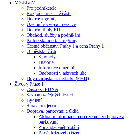
Městská část
Pro podnikatele
Rozpočet městské části
Dotace a granty
Územní rozvoj a investice
Dotační tituly EU
Obchod, služby a podnikání
Partnerská města a regiony
Čestné občanství Prahy 1 a cena Prahy 1
O městské části
Symboly
Historie
Informace o území
Osobnosti v názvech ulic
Dny evropského dědictví (EHD)
Život v Praze 1
Časopis JEDNA
Seznam veřejných toalet
Bydlení
Správa majetku
Doprava, parkování a úklid
Aktuální informace o omezeních v dopravě a
parkování
Zóna placeného stání
Portál krizového řízení