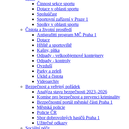
Činnost sekce sportu
Dotace v oblasti sportu
Spoluúčast
Sportovní zařízení v Praze 1
Spolky v oblasti sportu
Čistota a životní prostředí
Antigrafitti program MČ Praha 1
Dotace
Hřiště a sportoviště
Kašny, pítka
Odpady - velkoobjemové kontejnery
Odpady - kontroly
Ovzduší
Parky a zeleň
Úklid a čistota
Videoarchiv
Bezpečnost a veřejný pořádek
Analýza stavu bezpečnosti 2023–2026
Komise pro bezpečnost a prevenci kriminality
Bezpečnostní portál městské části Praha 1
Městská policie
Policie ČR
Sbor dobrovolných hasičů Praha 1
Užitečné odkazy
Sociální péče