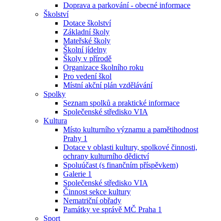
Doprava a parkování - obecné informace
Školství
Dotace školství
Základní školy
Mateřské školy
Školní jídelny
Školy v přírodě
Organizace školního roku
Pro vedení škol
Místní akční plán vzdělávání
Spolky
Seznam spolků a praktické informace
Společenské středisko VIA
Kultura
Místo kulturního významu a pamětihodnost
Prahy 1
Dotace v oblasti kultury, spolkové činnosti,
ochrany kulturního dědictví
Spoluúčast (s finančním příspěvkem)
Galerie 1
Společenské středisko VIA
Činnost sekce kultury
Nematriční obřady
Památky ve správě MČ Praha 1
Sport