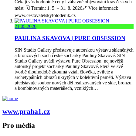
Čekají vás hodnotné ceny i zábavné objevování krás českých
měst. 🗓️ Termín: 1. 5. – 31. 8. 2026🔗 Více informací:
www.cestovatelskyfotodenik.cz
21.05.2026
PAULINA SKAVOVA | PURE OBSESSION
SIN Studio Gallery představuje autorskou výstavu skleněných
a bronzových soch české sochařky Pauliny Skavové. SIN
Studio Gallery uvádí výstavu Pure Obsession, nejnovější
autorský projekt sochařky Pauliny Skavové, která ve své
tvorbě dlouhodobě zkoumá vztah člověka, zvířete a
archetypálních obrazů ukrytých v kolektivní paměti. Výstava
představuje soubor nových děl realizovaných ve skle, bronzu
a kombinovaných materiálech, vzniklých…
www.praha1.cz
Pro média