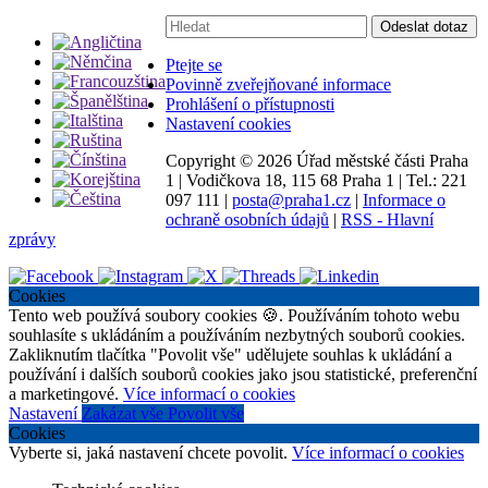
Vyhledávání:
Odeslat dotaz
Ptejte se
Povinně zveřejňované informace
Prohlášení o přístupnosti
Nastavení cookies
Copyright ©
2026 Úřad městské části Praha
1
|
Vodičkova 18, 115 68 Praha 1
|
Tel.: 221
097 111
|
posta@praha1.cz
|
Informace o
ochraně osobních údajů
|
RSS - Hlavní
zprávy
Cookies
Tento web používá soubory cookies 🍪. Používáním tohoto webu
souhlasíte s ukládáním a používáním nezbytných souborů cookies.
Zakliknutím tlačítka "Povolit vše" udělujete souhlas k ukládání a
používání i dalších souborů cookies jako jsou statistické, preferenční
a marketingové.
Více informací o cookies
Nastavení
Zakázat vše
Povolit vše
Cookies
Vyberte si, jaká nastavení chcete povolit.
Více informací o cookies