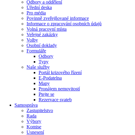
Odbory a oddělení
Úřední deska
Pro média
Povinně zveřejňované informace
Informace o zpracování osobních údajů
Volná pracovní místa
Veřejné zakázky
Volby
Osobní doklady
Formuláře
Odbory
Typy
Naše služby
Portál krizového řízení
E-Podatelna
Mapy
Pronájem nemovitostí
Ptejte se
Rezervace svateb
Samospráva
Zastupitelstvo
Rada
Výbory
Komise
Usnesení