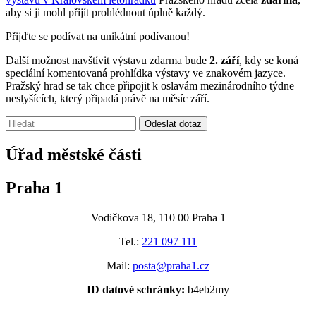
aby si ji mohl přijít prohlédnout úplně každý.
Přijďte se podívat na unikátní podívanou!
Další možnost navštívit výstavu zdarma bude
2. září
, kdy se koná
speciální komentovaná prohlídka výstavy ve znakovém jazyce.
Pražský hrad se tak chce připojit k oslavám mezinárodního týdne
neslyšících, který připadá právě na měsíc září.
Vyhledávání:
Odeslat dotaz
Úřad městské části
Praha 1
Vodičkova 18, 110 00 Praha 1
Tel.:
221 097 111
Mail:
posta@praha1.cz
ID datové schránky:
b4eb2my
.