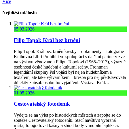
Více
Nejbližší události:
05.03.2026
Filip Topol: Král bez brnění
Filip Topol: Král bez brněníkresby – dokumenty – fotografie
Knihovna Libri Prohibiti ve spolupráci s dalšími partnery zve
na výstavu věnovanou Filipu Topolovi (1965–2013), výrazné
osobnosti české hudební a kulturní scény. Frontman
legendární skupiny Psí vojáci byl nejen hudebníkem a
textařem, ale také výtvarníkem – kresba pro něj představovala
důležitý způsob osobního vyjádření. Výstava Král…
01.05.2026
Cestovatelský fotodeník
Vydejte se na výlet po historických městech a zapojte se do
soutěže Cestovatelský fotodeník. Stačí navštívit vybraná
místa, fotografovat kašny a sbírat body v mobilní aplikaci.