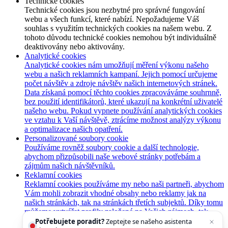
Technické cookies
Technické cookies jsou nezbytné pro správné fungování
webu a všech funkcí, které nabízí. Nepožadujeme Váš
souhlas s využitím technických cookies na našem webu. Z
tohoto důvodu technické cookies nemohou být individuálně
deaktivovány nebo aktivovány.
Analytické cookies
Analytické cookies nám umožňují měření výkonu našeho
webu a našich reklamních kampaní. Jejich pomocí určujeme
počet návštěv a zdroje návštěv našich internetových stránek.
Data získaná pomocí těchto cookies zpracováváme souhrnně,
bez použití identifikátorů, které ukazují na konkrétní uživatelé
našeho webu. Pokud vypnete používání analytických cookies
ve vztahu k Vaší návštěvě, ztrácíme možnost analýzy výkonu
a optimalizace našich opatření.
Personalizované soubory cookie
Používáme rovněž soubory cookie a další technologie,
abychom přizpůsobili naše webové stránky potřebám a
zájmům našich návštěvníků.
Reklamní cookies
Reklamní cookies používáme my nebo naši partneři, abychom
Vám mohli zobrazit vhodné obsahy nebo reklamy jak na
našich stránkách, tak na stránkách třetích subjektů. Díky tomu
můžeme vytvářet profily založené na Vašich zájmech, tak
zvané pseudonymizované profily. Na základě těchto
Potřebujete poradit?
Zeptejte se našeho asistenta