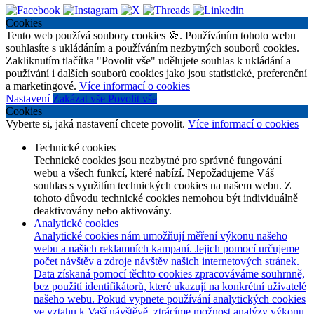
Cookies
Tento web používá soubory cookies 🍪. Používáním tohoto webu
souhlasíte s ukládáním a používáním nezbytných souborů cookies.
Zakliknutím tlačítka "Povolit vše" udělujete souhlas k ukládání a
používání i dalších souborů cookies jako jsou statistické, preferenční
a marketingové.
Více informací o cookies
Nastavení
Zakázat vše
Povolit vše
Cookies
Vyberte si, jaká nastavení chcete povolit.
Více informací o cookies
Technické cookies
Technické cookies jsou nezbytné pro správné fungování
webu a všech funkcí, které nabízí. Nepožadujeme Váš
souhlas s využitím technických cookies na našem webu. Z
tohoto důvodu technické cookies nemohou být individuálně
deaktivovány nebo aktivovány.
Analytické cookies
Analytické cookies nám umožňují měření výkonu našeho
webu a našich reklamních kampaní. Jejich pomocí určujeme
počet návštěv a zdroje návštěv našich internetových stránek.
Data získaná pomocí těchto cookies zpracováváme souhrnně,
bez použití identifikátorů, které ukazují na konkrétní uživatelé
našeho webu. Pokud vypnete používání analytických cookies
ve vztahu k Vaší návštěvě, ztrácíme možnost analýzy výkonu