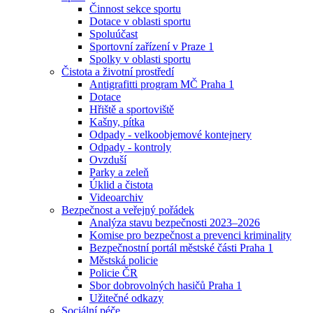
Činnost sekce sportu
Dotace v oblasti sportu
Spoluúčast
Sportovní zařízení v Praze 1
Spolky v oblasti sportu
Čistota a životní prostředí
Antigrafitti program MČ Praha 1
Dotace
Hřiště a sportoviště
Kašny, pítka
Odpady - velkoobjemové kontejnery
Odpady - kontroly
Ovzduší
Parky a zeleň
Úklid a čistota
Videoarchiv
Bezpečnost a veřejný pořádek
Analýza stavu bezpečnosti 2023–2026
Komise pro bezpečnost a prevenci kriminality
Bezpečnostní portál městské části Praha 1
Městská policie
Policie ČR
Sbor dobrovolných hasičů Praha 1
Užitečné odkazy
Sociální péče