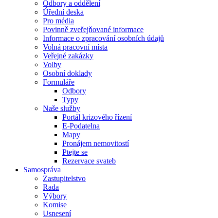
Odbory a oddělení
Úřední deska
Pro média
Povinně zveřejňované informace
Informace o zpracování osobních údajů
Volná pracovní místa
Veřejné zakázky
Volby
Osobní doklady
Formuláře
Odbory
Typy
Naše služby
Portál krizového řízení
E-Podatelna
Mapy
Pronájem nemovitostí
Ptejte se
Rezervace svateb
Samospráva
Zastupitelstvo
Rada
Výbory
Komise
Usnesení