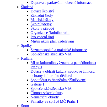
Doprava a parkování - obecné informace
Školství
Dotace školství
Základní školy
Mateřské školy
Školní jídelny
Školy v přírodě
Organizace školního roku
Pro vedení škol
Místní akční plán vzdělávání
Spolky
Seznam spolků a praktické informace
Společenské středisko VIA
Kultura
Místo kulturního významu a pamětihodnost
Prahy 1
Dotace v oblasti kultury, spolkové činnosti,
ochrany kulturního dědictví
Spoluúčast (s finančním příspěvkem)
Galerie 1
Společenské středisko VIA
Činnost sekce kultury
Nematriční obřady
Památky ve správě MČ Praha 1
Sport