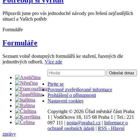
Potřebuji si vyřídit
Připravili jsme pro vás jednoduché návody pro řešení nejčastějších
situací a Vašich potřeb
Formuláře
Formuláře
Seznam volně dostupných formulářů ke stažení, řazených dle
jednotlivých odborů.
Více zde
Vyhledávání:
Odeslat dotaz
Ptejte se
Povinně zveřejňované informace
Prohlášení o přístupnosti
Nastavení cookies
Copyright ©
2026 Úřad městské části Praha
1
|
Vodičkova 18, 115 68 Praha 1
|
Tel.: 221
097 111
|
posta@praha1.cz
|
Informace o
ochraně osobních údajů
|
RSS - Hlavní
zprávy