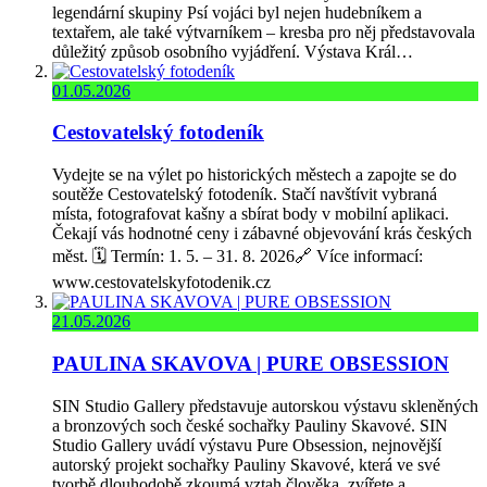
legendární skupiny Psí vojáci byl nejen hudebníkem a
textařem, ale také výtvarníkem – kresba pro něj představovala
důležitý způsob osobního vyjádření. Výstava Král…
01.05.2026
Cestovatelský fotodeník
Vydejte se na výlet po historických městech a zapojte se do
soutěže Cestovatelský fotodeník. Stačí navštívit vybraná
místa, fotografovat kašny a sbírat body v mobilní aplikaci.
Čekají vás hodnotné ceny i zábavné objevování krás českých
měst. 🗓️ Termín: 1. 5. – 31. 8. 2026🔗 Více informací:
www.cestovatelskyfotodenik.cz
21.05.2026
PAULINA SKAVOVA | PURE OBSESSION
SIN Studio Gallery představuje autorskou výstavu skleněných
a bronzových soch české sochařky Pauliny Skavové. SIN
Studio Gallery uvádí výstavu Pure Obsession, nejnovější
autorský projekt sochařky Pauliny Skavové, která ve své
tvorbě dlouhodobě zkoumá vztah člověka, zvířete a