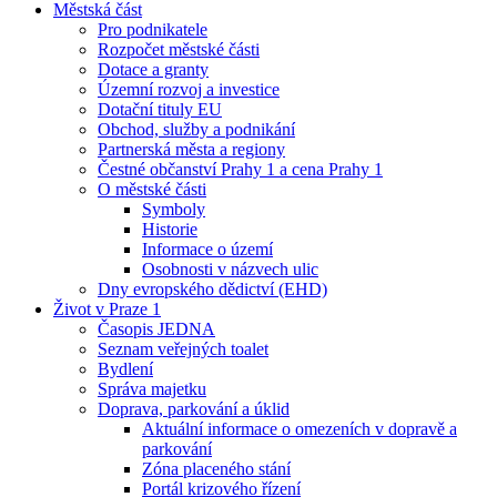
Městská část
Pro podnikatele
Rozpočet městské části
Dotace a granty
Územní rozvoj a investice
Dotační tituly EU
Obchod, služby a podnikání
Partnerská města a regiony
Čestné občanství Prahy 1 a cena Prahy 1
O městské části
Symboly
Historie
Informace o území
Osobnosti v názvech ulic
Dny evropského dědictví (EHD)
Život v Praze 1
Časopis JEDNA
Seznam veřejných toalet
Bydlení
Správa majetku
Doprava, parkování a úklid
Aktuální informace o omezeních v dopravě a
parkování
Zóna placeného stání
Portál krizového řízení