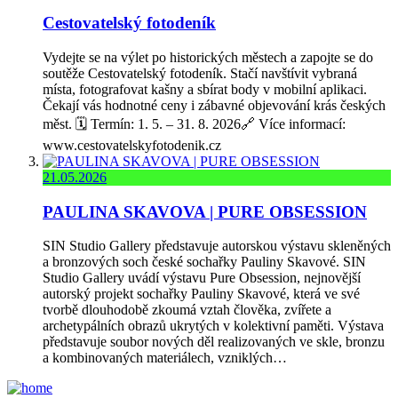
Cestovatelský fotodeník
Vydejte se na výlet po historických městech a zapojte se do
soutěže Cestovatelský fotodeník. Stačí navštívit vybraná
místa, fotografovat kašny a sbírat body v mobilní aplikaci.
Čekají vás hodnotné ceny i zábavné objevování krás českých
měst. 🗓️ Termín: 1. 5. – 31. 8. 2026🔗 Více informací:
www.cestovatelskyfotodenik.cz
21.05.2026
PAULINA SKAVOVA | PURE OBSESSION
SIN Studio Gallery představuje autorskou výstavu skleněných
a bronzových soch české sochařky Pauliny Skavové. SIN
Studio Gallery uvádí výstavu Pure Obsession, nejnovější
autorský projekt sochařky Pauliny Skavové, která ve své
tvorbě dlouhodobě zkoumá vztah člověka, zvířete a
archetypálních obrazů ukrytých v kolektivní paměti. Výstava
představuje soubor nových děl realizovaných ve skle, bronzu
a kombinovaných materiálech, vzniklých…