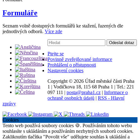
Formuláře
Seznam volně dostupných formulářů ke stažení, řazených dle
jednotlivých odborů.
Více zde
Vyhledávání:
Odeslat dotaz
Ptejte se
Povinně zveřejňované informace
Prohlášení o přístupnosti
Nastavení cookies
Copyright ©
2026 Úřad městské části Praha
1
|
Vodičkova 18, 115 68 Praha 1
|
Tel.: 221
097 111
|
posta@praha1.cz
|
Informace o
ochraně osobních údajů
|
RSS - Hlavní
zprávy
Cookies
Tento web používá soubory cookies 🍪. Používáním tohoto webu
souhlasíte s ukládáním a používáním nezbytných souborů cookies.
Zakliknutím tlačítka "Povolit vše" udělujete souhlas k ukládání a