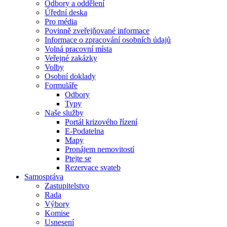
Odbory a oddělení
Úřední deska
Pro média
Povinně zveřejňované informace
Informace o zpracování osobních údajů
Volná pracovní místa
Veřejné zakázky
Volby
Osobní doklady
Formuláře
Odbory
Typy
Naše služby
Portál krizového řízení
E-Podatelna
Mapy
Pronájem nemovitostí
Ptejte se
Rezervace svateb
Samospráva
Zastupitelstvo
Rada
Výbory
Komise
Usnesení