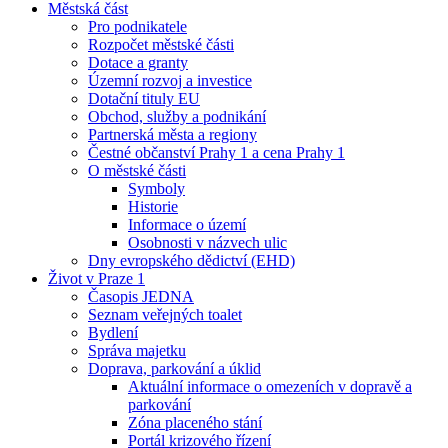
Městská část
Pro podnikatele
Rozpočet městské části
Dotace a granty
Územní rozvoj a investice
Dotační tituly EU
Obchod, služby a podnikání
Partnerská města a regiony
Čestné občanství Prahy 1 a cena Prahy 1
O městské části
Symboly
Historie
Informace o území
Osobnosti v názvech ulic
Dny evropského dědictví (EHD)
Život v Praze 1
Časopis JEDNA
Seznam veřejných toalet
Bydlení
Správa majetku
Doprava, parkování a úklid
Aktuální informace o omezeních v dopravě a
parkování
Zóna placeného stání
Portál krizového řízení