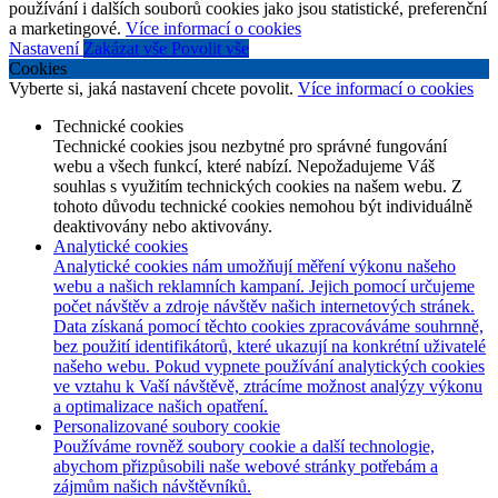
používání i dalších souborů cookies jako jsou statistické, preferenční
a marketingové.
Více informací o cookies
Nastavení
Zakázat vše
Povolit vše
Cookies
Vyberte si, jaká nastavení chcete povolit.
Více informací o cookies
Technické cookies
Technické cookies jsou nezbytné pro správné fungování
webu a všech funkcí, které nabízí. Nepožadujeme Váš
souhlas s využitím technických cookies na našem webu. Z
tohoto důvodu technické cookies nemohou být individuálně
deaktivovány nebo aktivovány.
Analytické cookies
Analytické cookies nám umožňují měření výkonu našeho
webu a našich reklamních kampaní. Jejich pomocí určujeme
počet návštěv a zdroje návštěv našich internetových stránek.
Data získaná pomocí těchto cookies zpracováváme souhrnně,
bez použití identifikátorů, které ukazují na konkrétní uživatelé
našeho webu. Pokud vypnete používání analytických cookies
ve vztahu k Vaší návštěvě, ztrácíme možnost analýzy výkonu
a optimalizace našich opatření.
Personalizované soubory cookie
Používáme rovněž soubory cookie a další technologie,
abychom přizpůsobili naše webové stránky potřebám a
zájmům našich návštěvníků.