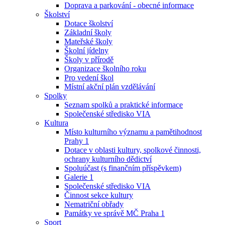
Doprava a parkování - obecné informace
Školství
Dotace školství
Základní školy
Mateřské školy
Školní jídelny
Školy v přírodě
Organizace školního roku
Pro vedení škol
Místní akční plán vzdělávání
Spolky
Seznam spolků a praktické informace
Společenské středisko VIA
Kultura
Místo kulturního významu a pamětihodnost
Prahy 1
Dotace v oblasti kultury, spolkové činnosti,
ochrany kulturního dědictví
Spoluúčast (s finančním příspěvkem)
Galerie 1
Společenské středisko VIA
Činnost sekce kultury
Nematriční obřady
Památky ve správě MČ Praha 1
Sport