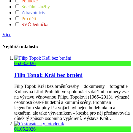
Politické
Sociální služby
Zdravotnictví
Pro děti
SVČ Jednička
Více
Nejbližší události:
05.03.2026
Filip Topol: Král bez brnění
Filip Topol: Král bez brněníkresby – dokumenty – fotografie
Knihovna Libri Prohibiti ve spolupráci s dalšími partnery zve
na výstavu věnovanou Filipu Topolovi (1965–2013), výrazné
osobnosti české hudební a kulturní scény. Frontman
legendární skupiny Psí vojáci byl nejen hudebníkem a
textařem, ale také výtvarníkem – kresba pro něj představovala
důležitý způsob osobního vyjádření. Výstava Král…
01.05.2026