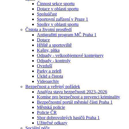
Činnost sekce sportu
Dotace v oblasti sportu
Spoluúčast
Sportovní zařízení v Praze 1
Spolky v oblasti sportu
Čistota a životní prostředí
Antigrafitti program MČ Praha 1
Dotace
Hřiště a sportoviště
Kašny, pítka
Odpady - velkoobjemové kontejnery
Odpady - kontroly
Ovzduší
Parky a zeleň
Úklid a čistota
Videoarchiv
Bezpečnost a veřejný pořádek
Analýza stavu bezpečnosti 2023–2026
Komise pro bezpečnost a prevenci kriminality
Bezpečnostní portál městské části Praha 1
Městská policie
Policie ČR
Sbor dobrovolných hasičů Praha 1
Užitečné odkazy
Sociální péče