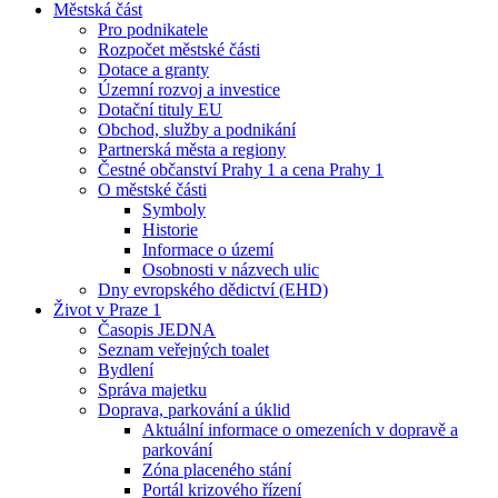
Městská část
Pro podnikatele
Rozpočet městské části
Dotace a granty
Územní rozvoj a investice
Dotační tituly EU
Obchod, služby a podnikání
Partnerská města a regiony
Čestné občanství Prahy 1 a cena Prahy 1
O městské části
Symboly
Historie
Informace o území
Osobnosti v názvech ulic
Dny evropského dědictví (EHD)
Život v Praze 1
Časopis JEDNA
Seznam veřejných toalet
Bydlení
Správa majetku
Doprava, parkování a úklid
Aktuální informace o omezeních v dopravě a
parkování
Zóna placeného stání
Portál krizového řízení