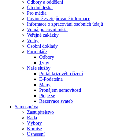
Odbory a oddělení
Úřední deska
Pro média
Povinně zveřejňované informace
Informace o zpracování osobních údajů
Volná pracovní místa
Veřejné zakázky
Volby
Osobní doklady
Formuláře
Odbory
Typy
Naše služby
Portál krizového řízení
E-Podatelna
Mapy
Pronájem nemovitostí
Ptejte se
Rezervace svateb
Samospráva
Zastupitelstvo
Rada
Výbory
Komise
Usnesení