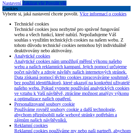
Nastavení
Zakázat vše
Povolit vše
Cookies
Vyberte si, jaká nastavení chcete povolit.
Více informací o cookies
Technické cookies
Technické cookies jsou nezbytné pro správné fungování
webu a všech funkcí, které nabízí. Nepožadujeme Váš
souhlas s využitím technických cookies na našem webu. Z
tohoto důvodu technické cookies nemohou být individuálně
deaktivovány nebo aktivovány.
Analytické cookies
Analytické cookies nám umožňují měření výkonu našeho
webu a našich reklamních kampaní. Jejich pomocí určujeme
počet návštěv a zdroje návštěv našich internetových stránek.
Data získaná pomocí těchto cookies zpracováváme souhrnně,
bez použití identifikátorů, které ukazují na konkrétní uživatelé
našeho webu. Pokud vypnete používání analytických cookies
ve vztahu k Vaší návštěvě, ztrácíme možnost analýzy výkonu
a optimalizace našich opatření.
Personalizované soubory cookie
Používáme rovněž soubory cookie a další technologie,
abychom přizpůsobili naše webové stránky potřebám a
zájmům našich návštěvníků.
Reklamní cookies
Reklamní cookies používáme my nebo naši partneři, abychom