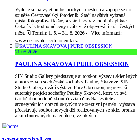
Vydejte se na výlet po historických městech a zapojte se do
soutěže Cestovatelský fotodeník. Stačí navštívit vybraná
místa, fotografovat kašny a sbírat body v mobilní aplikaci.
Čekají vás hodnotné ceny i zábavné objevování krás českých
měst. 🗓️ Termín: 1. 5. – 31. 8. 2026🔗 Více informací:
www.cestovatelskyfotodenik.cz
21.05.2026
PAULINA SKAVOVA | PURE OBSESSION
SIN Studio Gallery představuje autorskou výstavu skleněných
a bronzových soch české sochařky Pauliny Skavové. SIN
Studio Gallery uvádí výstavu Pure Obsession, nejnovější
autorský projekt sochařky Pauliny Skavové, která ve své
tvorbě dlouhodobě zkoumá vztah člověka, zvířete a
archetypálních obrazů ukrytých v kolektivní paměti. Výstava
představuje soubor nových děl realizovaných ve skle, bronzu
a kombinovaných materiálech, vzniklých…
www.praha1.cz