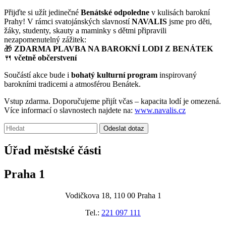
Přijďte si užít jedinečné
Benátské odpoledne
v kulisách barokní
Prahy! V rámci svatojánských slavností
NAVALIS
jsme pro děti,
žáky, studenty, skauty a maminky s dětmi připravili
nezapomenutelný zážitek:
🎁
ZDARMA PLAVBA NA BAROKNÍ LODI Z BENÁTEK
🍴
včetně občerstvení
Součástí akce bude i
bohatý kulturní program
inspirovaný
barokními tradicemi a atmosférou Benátek.
Vstup zdarma. Doporučujeme přijít včas – kapacita lodí je omezená.
Více informací o slavnostech najdete na:
www.navalis.cz
Vyhledávání:
Odeslat dotaz
Úřad městské části
Praha 1
Vodičkova 18, 110 00 Praha 1
Tel.:
221 097 111