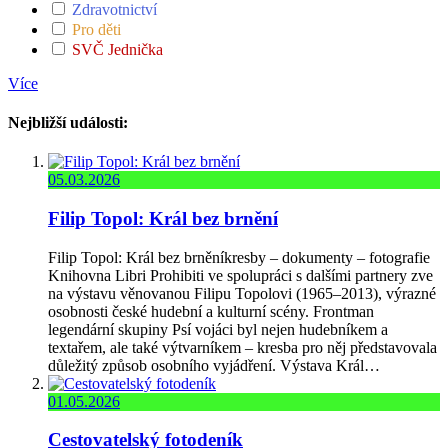
Zdravotnictví
Pro děti
SVČ Jednička
Více
Nejbližší události:
05.03.2026
Filip Topol: Král bez brnění
Filip Topol: Král bez brněníkresby – dokumenty – fotografie
Knihovna Libri Prohibiti ve spolupráci s dalšími partnery zve
na výstavu věnovanou Filipu Topolovi (1965–2013), výrazné
osobnosti české hudební a kulturní scény. Frontman
legendární skupiny Psí vojáci byl nejen hudebníkem a
textařem, ale také výtvarníkem – kresba pro něj představovala
důležitý způsob osobního vyjádření. Výstava Král…
01.05.2026
Cestovatelský fotodeník