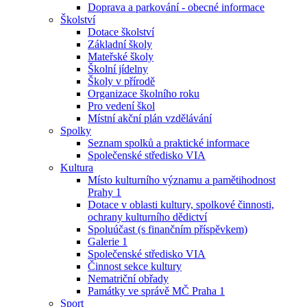
Doprava a parkování - obecné informace
Školství
Dotace školství
Základní školy
Mateřské školy
Školní jídelny
Školy v přírodě
Organizace školního roku
Pro vedení škol
Místní akční plán vzdělávání
Spolky
Seznam spolků a praktické informace
Společenské středisko VIA
Kultura
Místo kulturního významu a pamětihodnost
Prahy 1
Dotace v oblasti kultury, spolkové činnosti,
ochrany kulturního dědictví
Spoluúčast (s finančním příspěvkem)
Galerie 1
Společenské středisko VIA
Činnost sekce kultury
Nematriční obřady
Památky ve správě MČ Praha 1
Sport