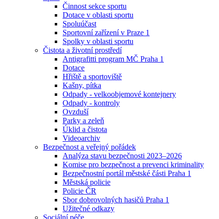
Činnost sekce sportu
Dotace v oblasti sportu
Spoluúčast
Sportovní zařízení v Praze 1
Spolky v oblasti sportu
Čistota a životní prostředí
Antigrafitti program MČ Praha 1
Dotace
Hřiště a sportoviště
Kašny, pítka
Odpady - velkoobjemové kontejnery
Odpady - kontroly
Ovzduší
Parky a zeleň
Úklid a čistota
Videoarchiv
Bezpečnost a veřejný pořádek
Analýza stavu bezpečnosti 2023–2026
Komise pro bezpečnost a prevenci kriminality
Bezpečnostní portál městské části Praha 1
Městská policie
Policie ČR
Sbor dobrovolných hasičů Praha 1
Užitečné odkazy
Sociální péče