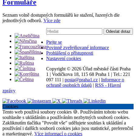
Formuláře
Seznam volně dostupných formulářů ke stažení, řazených dle
jednotlivých odborů.
Více zde
Vyhledávání:
Odeslat dotaz
Ptejte se
Povinně zveřejňované informace
Prohlášení o přístupnosti
Nastavení cookies
Copyright ©
2026 Úřad městské části Praha
1
|
Vodičkova 18, 115 68 Praha 1
|
Tel.: 221
097 111
|
posta@praha1.cz
|
Informace o
ochraně osobních údajů
|
RSS - Hlavní
zprávy
Cookies
Tento web používá soubory cookies 🍪. Používáním tohoto webu
souhlasíte s ukládáním a používáním nezbytných souborů cookies.
Zakliknutím tlačítka "Povolit vše" udělujete souhlas k ukládání a
používání i dalších souborů cookies jako jsou statistické, preferenční
a marketingové.
Více informací o cookies