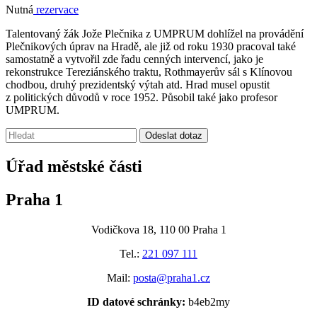
Nutná
rezervace
Talentovaný žák Jože Plečnika z UMPRUM dohlížel na provádění
Plečnikových úprav na Hradě, ale již od roku 1930 pracoval také
samostatně a vytvořil zde řadu cenných intervencí, jako je
rekonstrukce Tereziánského traktu, Rothmayerův sál s Klínovou
chodbou, druhý prezidentský výtah atd. Hrad musel opustit
z politických důvodů v roce 1952. Působil také jako profesor
UMPRUM.
Vyhledávání:
Odeslat dotaz
Úřad městské části
Praha 1
Vodičkova 18, 110 00 Praha 1
Tel.:
221 097 111
Mail:
posta@praha1.cz
ID datové schránky:
b4eb2my