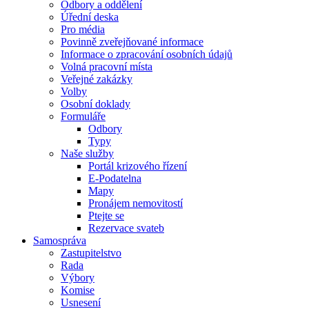
Odbory a oddělení
Úřední deska
Pro média
Povinně zveřejňované informace
Informace o zpracování osobních údajů
Volná pracovní místa
Veřejné zakázky
Volby
Osobní doklady
Formuláře
Odbory
Typy
Naše služby
Portál krizového řízení
E-Podatelna
Mapy
Pronájem nemovitostí
Ptejte se
Rezervace svateb
Samospráva
Zastupitelstvo
Rada
Výbory
Komise
Usnesení