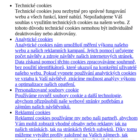
Technické cookies
Technické cookies jsou nezbytné pro správné fungování
webu a všech funkcí, které nabízí. Nepožadujeme Váš
souhlas s využitím technických cookies na našem webu. Z
tohoto důvodu technické cookies nemohou být individuálně
deaktivovány nebo aktivovány.
Analytické cookies
Analytické cookies nám umožňují měření výkonu našeho
webu a našich reklamních kampaní. Jejich pomocí určujeme
počet návštěv a zdroje návštěv našich internetových stránek.
Data získaná pomocí těchto cookies zpracováváme souhrnně,
bez použití identifikátorů, které ukazují na konkrétní uživatelé
našeho webu. Pokud vypnete používání analytických cookies
ve vztahu k Vaší návštěvě, ztrácíme možnost analýzy výkonu
a optimalizace našich opatření.
Personalizované soubory cookie
Používáme rovněž soubory cookie a další technologie,
abychom přizpůsobili naše webové stránky potřebám a
zájmům našich návštěvníků.
Reklamní cookies
Reklamní cookies používáme my nebo naši partneři, abychom
Vám mohli zobrazit vhodné obsahy nebo reklamy jak na
našich stránkách, tak na stránkách třetích subjektů. Díky tomu
můžeme vytvářet profily založené na Vašich zájmech, tak