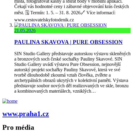
místa, fotografovat kašny a sbírat body v mobilní aplikaci.
Čekají vás hodnotné ceny i zábavné objevování krás českých
měst. 🗓️ Termín: 1. 5. – 31. 8. 2026🔗 Více informací:
www.cestovatelskyfotodenik.cz
21.05.2026
PAULINA SKAVOVA | PURE OBSESSION
SIN Studio Gallery představuje autorskou výstavu skleněných
a bronzových soch české sochařky Pauliny Skavové. SIN
Studio Gallery uvádí výstavu Pure Obsession, nejnovější
autorský projekt sochařky Pauliny Skavové, která ve své
tvorbě dlouhodobě zkoumá vztah člověka, zvířete a
archetypálních obrazů ukrytých v kolektivní paměti. Výstava
představuje soubor nových děl realizovaných ve skle, bronzu
a kombinovaných materiálech, vzniklých…
www.praha1.cz
Pro média