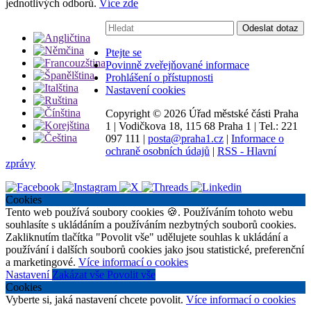
jednotlivých odborů.
Více zde
Vyhledávání:
Odeslat dotaz
Ptejte se
Povinně zveřejňované informace
Prohlášení o přístupnosti
Nastavení cookies
Copyright ©
2026 Úřad městské části Praha
1
|
Vodičkova 18, 115 68 Praha 1
|
Tel.: 221
097 111
|
posta@praha1.cz
|
Informace o
ochraně osobních údajů
|
RSS - Hlavní
zprávy
Cookies
Tento web používá soubory cookies 🍪. Používáním tohoto webu
souhlasíte s ukládáním a používáním nezbytných souborů cookies.
Zakliknutím tlačítka "Povolit vše" udělujete souhlas k ukládání a
používání i dalších souborů cookies jako jsou statistické, preferenční
a marketingové.
Více informací o cookies
Nastavení
Zakázat vše
Povolit vše
Cookies
Vyberte si, jaká nastavení chcete povolit.
Více informací o cookies