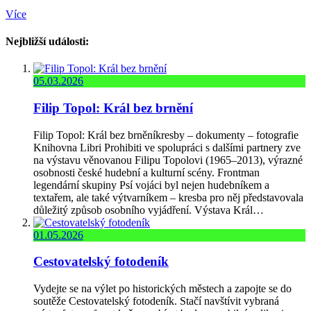
Více
Nejbližší události:
05.03.2026
Filip Topol: Král bez brnění
Filip Topol: Král bez brněníkresby – dokumenty – fotografie
Knihovna Libri Prohibiti ve spolupráci s dalšími partnery zve
na výstavu věnovanou Filipu Topolovi (1965–2013), výrazné
osobnosti české hudební a kulturní scény. Frontman
legendární skupiny Psí vojáci byl nejen hudebníkem a
textařem, ale také výtvarníkem – kresba pro něj představovala
důležitý způsob osobního vyjádření. Výstava Král…
01.05.2026
Cestovatelský fotodeník
Vydejte se na výlet po historických městech a zapojte se do
soutěže Cestovatelský fotodeník. Stačí navštívit vybraná