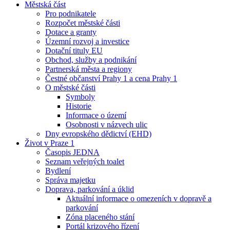
Městská část
Pro podnikatele
Rozpočet městské části
Dotace a granty
Územní rozvoj a investice
Dotační tituly EU
Obchod, služby a podnikání
Partnerská města a regiony
Čestné občanství Prahy 1 a cena Prahy 1
O městské části
Symboly
Historie
Informace o území
Osobnosti v názvech ulic
Dny evropského dědictví (EHD)
Život v Praze 1
Časopis JEDNA
Seznam veřejných toalet
Bydlení
Správa majetku
Doprava, parkování a úklid
Aktuální informace o omezeních v dopravě a
parkování
Zóna placeného stání
Portál krizového řízení