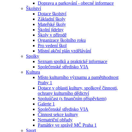
Doprava a parkování - obecné informace
Školství
Dotace školství
Základní školy
Mateřské školy
Školní jídelny
Školy v přírodě
Organizace školního roku
Pro vedení škol
Místní akční plán vzdělávání
Spolky
Seznam spolků a praktické informace
Společenské středisko VIA
Kultura
Místo kulturního významu a pamětihodnost
Prahy 1
Dotace v oblasti kultury, spolkové činnosti,
ochrany kulturního dědictví
Spoluúčast (s finančním příspěvkem)
Galerie 1
Společenské středisko VIA
Činnost sekce kultury
Nematriční obřady
Památky ve správě MČ Praha 1
Sport