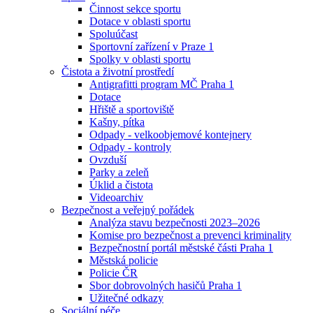
Činnost sekce sportu
Dotace v oblasti sportu
Spoluúčast
Sportovní zařízení v Praze 1
Spolky v oblasti sportu
Čistota a životní prostředí
Antigrafitti program MČ Praha 1
Dotace
Hřiště a sportoviště
Kašny, pítka
Odpady - velkoobjemové kontejnery
Odpady - kontroly
Ovzduší
Parky a zeleň
Úklid a čistota
Videoarchiv
Bezpečnost a veřejný pořádek
Analýza stavu bezpečnosti 2023–2026
Komise pro bezpečnost a prevenci kriminality
Bezpečnostní portál městské části Praha 1
Městská policie
Policie ČR
Sbor dobrovolných hasičů Praha 1
Užitečné odkazy
Sociální péče