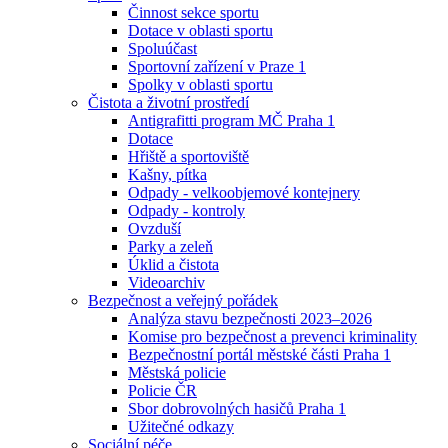
Činnost sekce sportu
Dotace v oblasti sportu
Spoluúčast
Sportovní zařízení v Praze 1
Spolky v oblasti sportu
Čistota a životní prostředí
Antigrafitti program MČ Praha 1
Dotace
Hřiště a sportoviště
Kašny, pítka
Odpady - velkoobjemové kontejnery
Odpady - kontroly
Ovzduší
Parky a zeleň
Úklid a čistota
Videoarchiv
Bezpečnost a veřejný pořádek
Analýza stavu bezpečnosti 2023–2026
Komise pro bezpečnost a prevenci kriminality
Bezpečnostní portál městské části Praha 1
Městská policie
Policie ČR
Sbor dobrovolných hasičů Praha 1
Užitečné odkazy
Sociální péče