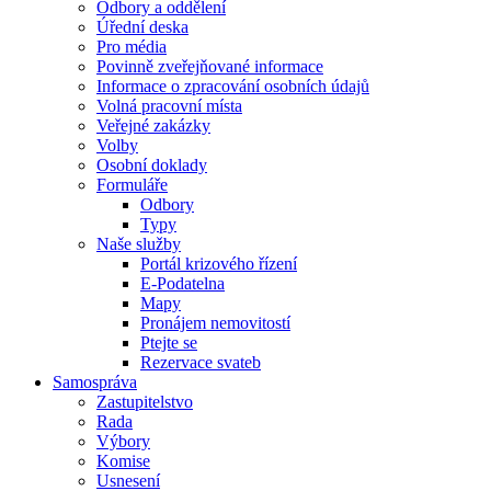
Odbory a oddělení
Úřední deska
Pro média
Povinně zveřejňované informace
Informace o zpracování osobních údajů
Volná pracovní místa
Veřejné zakázky
Volby
Osobní doklady
Formuláře
Odbory
Typy
Naše služby
Portál krizového řízení
E-Podatelna
Mapy
Pronájem nemovitostí
Ptejte se
Rezervace svateb
Samospráva
Zastupitelstvo
Rada
Výbory
Komise
Usnesení