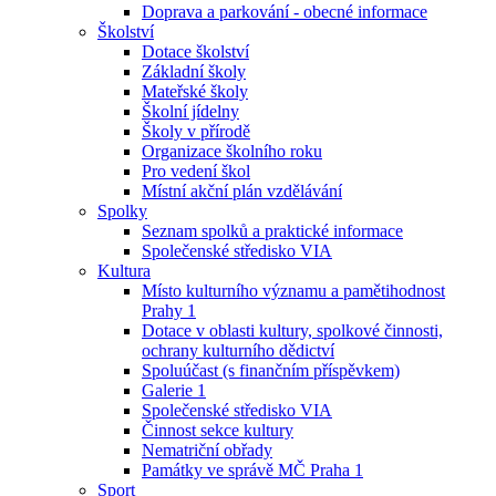
Doprava a parkování - obecné informace
Školství
Dotace školství
Základní školy
Mateřské školy
Školní jídelny
Školy v přírodě
Organizace školního roku
Pro vedení škol
Místní akční plán vzdělávání
Spolky
Seznam spolků a praktické informace
Společenské středisko VIA
Kultura
Místo kulturního významu a pamětihodnost
Prahy 1
Dotace v oblasti kultury, spolkové činnosti,
ochrany kulturního dědictví
Spoluúčast (s finančním příspěvkem)
Galerie 1
Společenské středisko VIA
Činnost sekce kultury
Nematriční obřady
Památky ve správě MČ Praha 1
Sport