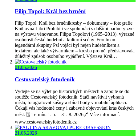
Filip Topol: Král bez brnění
Filip Topol: Král bez brněníkresby – dokumenty – fotografie
Knihovna Libri Prohibiti ve spolupráci s dalšími partnery zve
na výstavu věnovanou Filipu Topolovi (1965–2013), výrazné
osobnosti české hudební a kulturní scény. Frontman
legendární skupiny Psí vojáci byl nejen hudebníkem a
textařem, ale také výtvarníkem – kresba pro něj představovala
důležitý způsob osobního vyjádření. Výstava Král…
01.05.2026
Cestovatelský fotodeník
Vydejte se na výlet po historických městech a zapojte se do
soutěže Cestovatelský fotodeník. Stačí navštívit vybraná
místa, fotografovat kašny a sbírat body v mobilní aplikaci.
Čekají vás hodnotné ceny i zábavné objevování krás českých
měst. 🗓️ Termín: 1. 5. – 31. 8. 2026🔗 Více informací:
www.cestovatelskyfotodenik.cz
21.05.2026