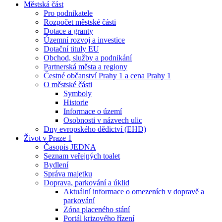
Městská část
Pro podnikatele
Rozpočet městské části
Dotace a granty
Územní rozvoj a investice
Dotační tituly EU
Obchod, služby a podnikání
Partnerská města a regiony
Čestné občanství Prahy 1 a cena Prahy 1
O městské části
Symboly
Historie
Informace o území
Osobnosti v názvech ulic
Dny evropského dědictví (EHD)
Život v Praze 1
Časopis JEDNA
Seznam veřejných toalet
Bydlení
Správa majetku
Doprava, parkování a úklid
Aktuální informace o omezeních v dopravě a
parkování
Zóna placeného stání
Portál krizového řízení