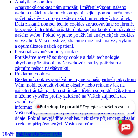
Analytické cookies
Analytické cookies nám umožňují měření výkonu našeho
webu a našich reklamních kampaní. Jejich pomocí určujeme
počet návštěv a zdroje návštěv našich internetových stránek.
Data získaná pomocí těchto cookies zpracováváme souhrnně,
bez použití identifikátorů, které ukazují na konkrétní uživatelé
našeho webu. Pokud vypnete používání analytických cookies
ve vztahu k Vaší návštěvě, ztrácíme možnost analýzy výkonu
a optimalizace našich opatření.
Personalizované soubory cookie
Používáme rovněž soubory cookie a další technologie,
abychom přizpůsobili naše webové stránky potřebám a
zájmům našich návštěvníků.
Reklamní cookies
Reklamní cookies používáme my nebo naši partneři, abychom
Vám mohli zobrazit vhodné obsahy nebo reklamy jak na
našich stránkách, tak na stránkách třetích subjektů. Díky tomu
můžeme vytvářet profily založené na Vašich zájmech, tak
Potřebujete poradit?
Zeptejte se našeho asistenta
zvané pseudonymizované profily. Na základě těchto
Chettyho
.
informací není zpravidla možná bezprostřední identifikace
Vaší osoby, protože jsou používány pouze pseudonymizované
údaje. Pokud nevyjádříte souhlas, nebudete příjemcem obsahů
a reklam přizpůsobených Vašim zájmům.
Uložit
Zakázat vše
Povolit vše