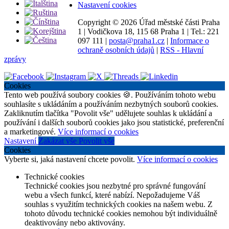
Nastavení cookies
Copyright ©
2026 Úřad městské části Praha
1
|
Vodičkova 18, 115 68 Praha 1
|
Tel.: 221
097 111
|
posta@praha1.cz
|
Informace o
ochraně osobních údajů
|
RSS - Hlavní
zprávy
Cookies
Tento web používá soubory cookies 🍪. Používáním tohoto webu
souhlasíte s ukládáním a používáním nezbytných souborů cookies.
Zakliknutím tlačítka "Povolit vše" udělujete souhlas k ukládání a
používání i dalších souborů cookies jako jsou statistické, preferenční
a marketingové.
Více informací o cookies
Nastavení
Zakázat vše
Povolit vše
Cookies
Vyberte si, jaká nastavení chcete povolit.
Více informací o cookies
Technické cookies
Technické cookies jsou nezbytné pro správné fungování
webu a všech funkcí, které nabízí. Nepožadujeme Váš
souhlas s využitím technických cookies na našem webu. Z
tohoto důvodu technické cookies nemohou být individuálně
deaktivovány nebo aktivovány.