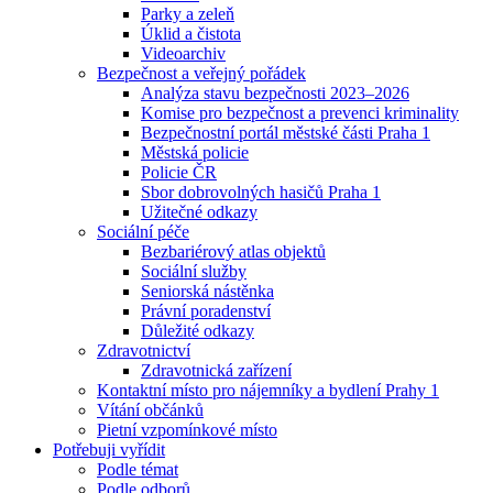
Parky a zeleň
Úklid a čistota
Videoarchiv
Bezpečnost a veřejný pořádek
Analýza stavu bezpečnosti 2023–2026
Komise pro bezpečnost a prevenci kriminality
Bezpečnostní portál městské části Praha 1
Městská policie
Policie ČR
Sbor dobrovolných hasičů Praha 1
Užitečné odkazy
Sociální péče
Bezbariérový atlas objektů
Sociální služby
Seniorská nástěnka
Právní poradenství
Důležité odkazy
Zdravotnictví
Zdravotnická zařízení
Kontaktní místo pro nájemníky a bydlení Prahy 1
Vítání občánků
Pietní vzpomínkové místo
Potřebuji vyřídit
Podle témat
Podle odborů