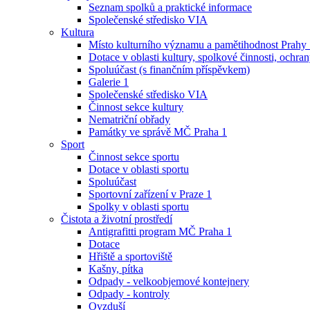
Seznam spolků a praktické informace
Společenské středisko VIA
Kultura
Místo kulturního významu a pamětihodnost Prahy
Dotace v oblasti kultury, spolkové činnosti, ochran
Spoluúčast (s finančním příspěvkem)
Galerie 1
Společenské středisko VIA
Činnost sekce kultury
Nematriční obřady
Památky ve správě MČ Praha 1
Sport
Činnost sekce sportu
Dotace v oblasti sportu
Spoluúčast
Sportovní zařízení v Praze 1
Spolky v oblasti sportu
Čistota a životní prostředí
Antigrafitti program MČ Praha 1
Dotace
Hřiště a sportoviště
Kašny, pítka
Odpady - velkoobjemové kontejnery
Odpady - kontroly
Ovzduší