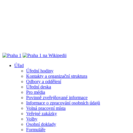
Úřad
Úřední hodiny
Kontakty a organizační struktura
Odbory a oddělení
Úřední deska
Pro média
Povinně zveřejňované informace
Informace o zpracování osobních údajů
Volná pracovní místa
Veřejné zakázky
Volby
Osobní doklady
Formuláře