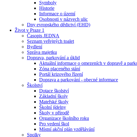
Symboly
Historie
Informace o území
Osobnosti v názvech ulic
Dny evropského dědictví (EHD)
Život v Praze 1
Časopis JEDNA
Seznam veřejných toalet
Bydlení
Správa majetku
Doprava, parkování a úklid
Aktuální informace o omezeních v dopravě a park
Zóna placeného stání
Portál krizového řízení
Doprava a parkování - obecné informace
Školství
Dotace školství
Základní školy
Mateřské školy
Školní jídelny
Školy v přírodě
Organizace školního roku
Pro vedení škol
Místní akční plán vzdělávání
Spolky