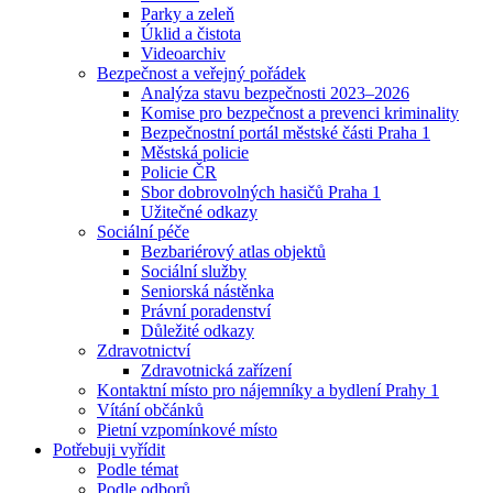
Parky a zeleň
Úklid a čistota
Videoarchiv
Bezpečnost a veřejný pořádek
Analýza stavu bezpečnosti 2023–2026
Komise pro bezpečnost a prevenci kriminality
Bezpečnostní portál městské části Praha 1
Městská policie
Policie ČR
Sbor dobrovolných hasičů Praha 1
Užitečné odkazy
Sociální péče
Bezbariérový atlas objektů
Sociální služby
Seniorská nástěnka
Právní poradenství
Důležité odkazy
Zdravotnictví
Zdravotnická zařízení
Kontaktní místo pro nájemníky a bydlení Prahy 1
Vítání občánků
Pietní vzpomínkové místo
Potřebuji vyřídit
Podle témat
Podle odborů