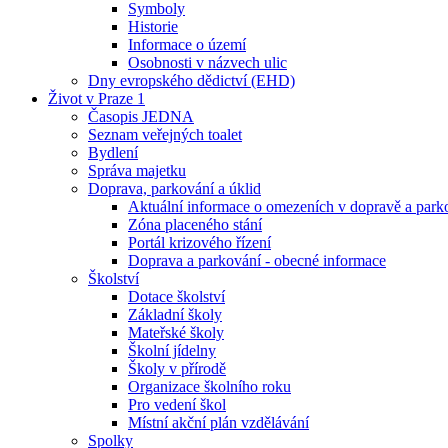
Symboly
Historie
Informace o území
Osobnosti v názvech ulic
Dny evropského dědictví (EHD)
Život v Praze 1
Časopis JEDNA
Seznam veřejných toalet
Bydlení
Správa majetku
Doprava, parkování a úklid
Aktuální informace o omezeních v dopravě a park
Zóna placeného stání
Portál krizového řízení
Doprava a parkování - obecné informace
Školství
Dotace školství
Základní školy
Mateřské školy
Školní jídelny
Školy v přírodě
Organizace školního roku
Pro vedení škol
Místní akční plán vzdělávání
Spolky