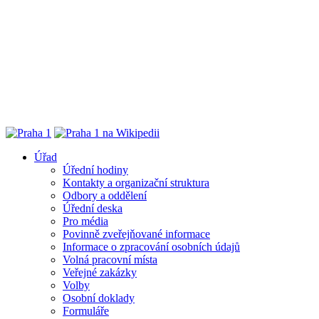
Úřad
Úřední hodiny
Kontakty a organizační struktura
Odbory a oddělení
Úřední deska
Pro média
Povinně zveřejňované informace
Informace o zpracování osobních údajů
Volná pracovní místa
Veřejné zakázky
Volby
Osobní doklady
Formuláře