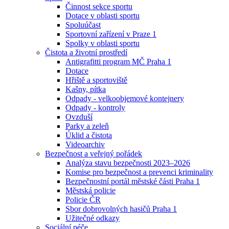
Činnost sekce sportu
Dotace v oblasti sportu
Spoluúčast
Sportovní zařízení v Praze 1
Spolky v oblasti sportu
Čistota a životní prostředí
Antigrafitti program MČ Praha 1
Dotace
Hřiště a sportoviště
Kašny, pítka
Odpady - velkoobjemové kontejnery
Odpady - kontroly
Ovzduší
Parky a zeleň
Úklid a čistota
Videoarchiv
Bezpečnost a veřejný pořádek
Analýza stavu bezpečnosti 2023–2026
Komise pro bezpečnost a prevenci kriminality
Bezpečnostní portál městské části Praha 1
Městská policie
Policie ČR
Sbor dobrovolných hasičů Praha 1
Užitečné odkazy
Sociální péče