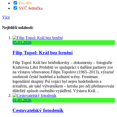
Pro děti
SVČ Jednička
Více
Nejbližší události:
05.03.2026
Filip Topol: Král bez brnění
Filip Topol: Král bez brněníkresby – dokumenty – fotografie
Knihovna Libri Prohibiti ve spolupráci s dalšími partnery zve
na výstavu věnovanou Filipu Topolovi (1965–2013), výrazné
osobnosti české hudební a kulturní scény. Frontman
legendární skupiny Psí vojáci byl nejen hudebníkem a
textařem, ale také výtvarníkem – kresba pro něj představovala
důležitý způsob osobního vyjádření. Výstava Král…
01.05.2026
Cestovatelský fotodeník