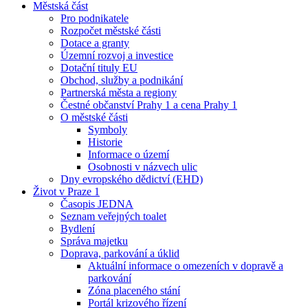
Městská část
Pro podnikatele
Rozpočet městské části
Dotace a granty
Územní rozvoj a investice
Dotační tituly EU
Obchod, služby a podnikání
Partnerská města a regiony
Čestné občanství Prahy 1 a cena Prahy 1
O městské části
Symboly
Historie
Informace o území
Osobnosti v názvech ulic
Dny evropského dědictví (EHD)
Život v Praze 1
Časopis JEDNA
Seznam veřejných toalet
Bydlení
Správa majetku
Doprava, parkování a úklid
Aktuální informace o omezeních v dopravě a
parkování
Zóna placeného stání
Portál krizového řízení