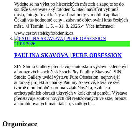
Vydejte se na výlet po historických městech a zapojte se do
soutěže Cestovatelský fotodeník. Stačí navštívit vybraná
místa, fotografovat kašny a sbírat body v mobilní aplikaci.
Čekají vás hodnotné ceny i zábavné objevování krás českých
měst. 🗓️ Termín: 1. 5. – 31. 8. 2026🔗 Více informací:
www.cestovatelskyfotodenik.cz
21.05.2026
PAULINA SKAVOVA | PURE OBSESSION
SIN Studio Gallery představuje autorskou výstavu skleněných
a bronzových soch české sochařky Pauliny Skavové. SIN
Studio Gallery uvádí výstavu Pure Obsession, nejnovější
autorský projekt sochařky Pauliny Skavové, která ve své
tvorbě dlouhodobě zkoumá vztah člověka, zvířete a
archetypálních obrazů ukrytých v kolektivní paměti. Výstava
představuje soubor nových děl realizovaných ve skle, bronzu
a kombinovaných materiálech, vzniklých…
Organizace