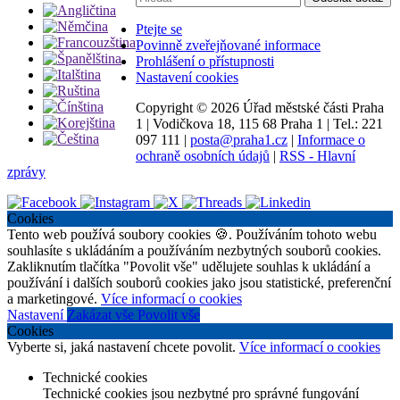
Ptejte se
Povinně zveřejňované informace
Prohlášení o přístupnosti
Nastavení cookies
Copyright ©
2026 Úřad městské části Praha
1
|
Vodičkova 18, 115 68 Praha 1
|
Tel.: 221
097 111
|
posta@praha1.cz
|
Informace o
ochraně osobních údajů
|
RSS - Hlavní
zprávy
Cookies
Tento web používá soubory cookies 🍪. Používáním tohoto webu
souhlasíte s ukládáním a používáním nezbytných souborů cookies.
Zakliknutím tlačítka "Povolit vše" udělujete souhlas k ukládání a
používání i dalších souborů cookies jako jsou statistické, preferenční
a marketingové.
Více informací o cookies
Nastavení
Zakázat vše
Povolit vše
Cookies
Vyberte si, jaká nastavení chcete povolit.
Více informací o cookies
Technické cookies
Technické cookies jsou nezbytné pro správné fungování