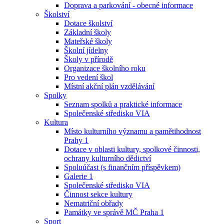
Doprava a parkování - obecné informace
Školství
Dotace školství
Základní školy
Mateřské školy
Školní jídelny
Školy v přírodě
Organizace školního roku
Pro vedení škol
Místní akční plán vzdělávání
Spolky
Seznam spolků a praktické informace
Společenské středisko VIA
Kultura
Místo kulturního významu a pamětihodnost
Prahy 1
Dotace v oblasti kultury, spolkové činnosti,
ochrany kulturního dědictví
Spoluúčast (s finančním příspěvkem)
Galerie 1
Společenské středisko VIA
Činnost sekce kultury
Nematriční obřady
Památky ve správě MČ Praha 1
Sport