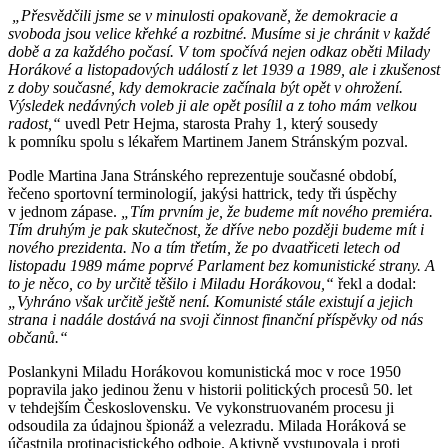
„Přesvědčili jsme se v minulosti opakovaně, že demokracie a
svoboda jsou velice křehké a rozbitné. Musíme si je chránit v každé
době a za každého počasí. V tom spočívá nejen odkaz oběti Milady
Horákové a listopadových událostí z let 1939 a 1989, ale i zkušenost
z doby současné, kdy demokracie začínala být opět v ohrožení.
Výsledek nedávných voleb ji ale opět posílil a z toho mám velkou
radost,“
uvedl Petr Hejma, starosta Prahy 1, který sousedy
k pomníku spolu s lékařem Martinem Janem Stránským pozval.
Podle Martina Jana Stránského reprezentuje současné období,
řečeno sportovní terminologií, jakýsi hattrick, tedy tři úspěchy
v jednom zápase.
„Tím prvním je, že budeme mít nového premiéra.
Tím druhým je pak skutečnost, že dříve nebo později budeme mít i
nového prezidenta. No a tím třetím, že po dvaatřiceti letech od
listopadu 1989 máme poprvé Parlament bez komunistické strany. A
to je něco, co by určitě těšilo i Miladu Horákovou,“
řekl a dodal:
„Vyhráno však určitě ještě není. Komunisté stále existují a jejich
strana i nadále dostává na svoji činnost finanční příspěvky od nás
občanů.“
Poslankyni Miladu Horákovou komunistická moc v roce 1950
popravila jako jedinou ženu v historii politických procesů 50. let
v tehdejším Československu. Ve vykonstruovaném procesu ji
odsoudila za údajnou špionáž a velezradu. Milada Horáková se
účastnila protinacistického odboje. Aktivně vystupovala i proti