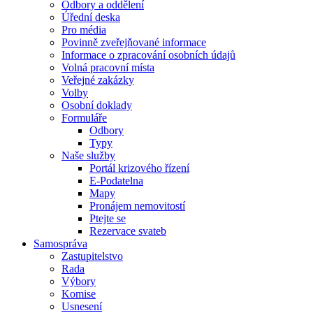
Odbory a oddělení
Úřední deska
Pro média
Povinně zveřejňované informace
Informace o zpracování osobních údajů
Volná pracovní místa
Veřejné zakázky
Volby
Osobní doklady
Formuláře
Odbory
Typy
Naše služby
Portál krizového řízení
E-Podatelna
Mapy
Pronájem nemovitostí
Ptejte se
Rezervace svateb
Samospráva
Zastupitelstvo
Rada
Výbory
Komise
Usnesení