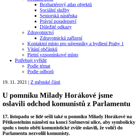
Bezbariérový atlas objektů
Sociální služby
Seniorská nástěnka
Právní poradenství
Důležité odkazy
Zdravotnictví
Zdravotnická zařízení
Kontaktní místo pro nájemníky a bydlení Prahy 1
Vítání občánků
Pietní vzpomínkové místo
Potřebuji vyřídit
Podle témat
Podle odborů
19. 11. 2021
|
Z městské části
U pomníku Milady Horákové jsme
oslavili odchod komunistů z Parlamentu
17. listopadu se lidé sešli také u pomníku Milady Horákové na
Pětikostelním náměstí na konci Sněmovní ulice, aby symbolicky
spolu s touto obětí komunistické zvůle oslavili, že voliči do
Parlamentu nezvolili komunisty.