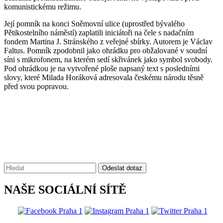
komunistickému režimu.
Její pomník na konci Sněmovní ulice (uprostřed bývalého
Pětikostelního náměstí) zaplatili iniciátoři na čele s nadačním
fondem Martina J. Stránského z veřejné sbírky. Autorem je Václav
Faltus. Pomník zpodobnil jako ohrádku pro obžalované v soudní
síni s mikrofonem, na kterém sedí skřivánek jako symbol svobody.
Pod ohrádkou je na vytvořené ploše napsaný text s posledními
slovy, které Milada Horáková adresovala českému národu těsně
před svou popravou.
Vyhledávání:
Odeslat dotaz
NAŠE SOCIÁLNÍ SÍTĚ