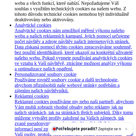
webu a všech funkcí, které nabízí. Nepožadujeme Váš
souhlas s využitím technických cookies na našem webu. Z
tohoto důvodu technické cookies nemohou být individuálně
deaktivovány nebo aktivovány.
Analytické cookies
Analytické cookies nám umožňují měření výkonu našeho
webu a našich reklamních kampaní. Jejich pomocí určujeme
počet návštěv a zdroje návštěv našich internetových stránek.
Data získaná pomocí těchto cookies zpracováváme souhrnně,
bez použití identifikátorů, které ukazují na konkrétní uživatelé
našeho webu. Pokud vypnete používání analytických cookies
ve vztahu k Vaší návštěvě, ztrácíme možnost analýzy výkonu
a optimalizace našich opatření.
Personalizované soubory cookie
Používáme rovněž soubory cookie a další technologie,
abychom přizpůsobili naše webové stránky potřebám a
zájmům našich návštěvníků.
Reklamní cookies
Reklamní cookies používáme my nebo naši partneři, abychom
Vám mohli zobrazit vhodné obsahy nebo reklamy jak na
našich stránkách, tak na stránkách třetích subjektů. Díky tomu
můžeme vytvářet profily založené na Vašich zájmech, tak
zvané pseudonymizované profily. Na základě těchto
Potřebujete poradit?
Zeptejte se našeho asistenta
C
informací není zpravidla možná bezprostřední identifikace
Vaší osoby, protože jsou používány pouze pseudonymizované