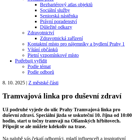
Bezbariérový atlas objektů
Sociální služby
Seniorská nástěnka
Právní poradenství
Důležité odkazy
Zdravotnictví
Zdravotnická zařízení
Kontaktní místo pro nájemníky a bydlení Prahy 1
Vítání občánků
Pietní vzpomínkové místo
Potřebuji vyřídit
Podle témat
Podle odborů
8. 10. 2025
|
Z městské části
Tramvajová linka pro duševní zdraví
Už podruhé vyjede do ulic Prahy Tramvajová linka pro
duševní zdraví. Speciální jízda se uskuteční 10. října od 10:00
hodin, start u točny tramvají na Olšanských hřbitovech.
Připojit se ale můžete kdekoliv na trase.
Na palubě vás čekají odborníci, mladí influenceři a inspirativní