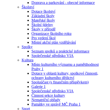
Doprava a parkování - obecné informace
Školství
Dotace školství
Základní školy
Mateřské školy
Školní jídelny
Školy v přírodě
Organizace školního roku
Pro vedení škol
Místní akční plán vzdělávání
Spolky
Seznam spolků a praktické informace
Společenské středisko VIA
Kultura
Místo kulturního významu a pamětihodnost
Prahy 1
Dotace v oblasti kultury, spolkové činnosti,
ochrany kulturního dědictví
Spoluúčast (s finančním příspěvkem)
Galerie 1
Společenské středisko VIA
Činnost sekce kultury
Nematriční obřady
Památky ve správě MČ Praha 1
Sport