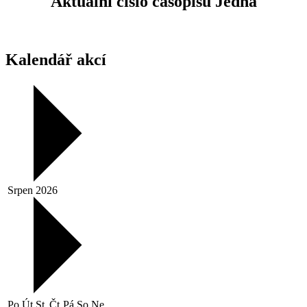
Aktuální číslo časopisu Jedna
Kalendář akcí
Srpen 2026
Po
Út
St
Čt
Pá
So
Ne