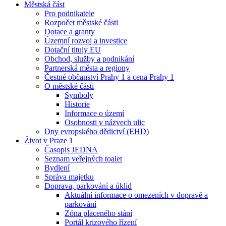
Městská část
Pro podnikatele
Rozpočet městské části
Dotace a granty
Územní rozvoj a investice
Dotační tituly EU
Obchod, služby a podnikání
Partnerská města a regiony
Čestné občanství Prahy 1 a cena Prahy 1
O městské části
Symboly
Historie
Informace o území
Osobnosti v názvech ulic
Dny evropského dědictví (EHD)
Život v Praze 1
Časopis JEDNA
Seznam veřejných toalet
Bydlení
Správa majetku
Doprava, parkování a úklid
Aktuální informace o omezeních v dopravě a
parkování
Zóna placeného stání
Portál krizového řízení