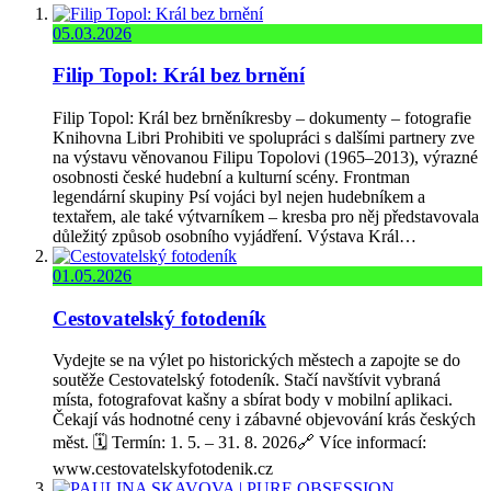
05.03.2026
Filip Topol: Král bez brnění
Filip Topol: Král bez brněníkresby – dokumenty – fotografie
Knihovna Libri Prohibiti ve spolupráci s dalšími partnery zve
na výstavu věnovanou Filipu Topolovi (1965–2013), výrazné
osobnosti české hudební a kulturní scény. Frontman
legendární skupiny Psí vojáci byl nejen hudebníkem a
textařem, ale také výtvarníkem – kresba pro něj představovala
důležitý způsob osobního vyjádření. Výstava Král…
01.05.2026
Cestovatelský fotodeník
Vydejte se na výlet po historických městech a zapojte se do
soutěže Cestovatelský fotodeník. Stačí navštívit vybraná
místa, fotografovat kašny a sbírat body v mobilní aplikaci.
Čekají vás hodnotné ceny i zábavné objevování krás českých
měst. 🗓️ Termín: 1. 5. – 31. 8. 2026🔗 Více informací:
www.cestovatelskyfotodenik.cz