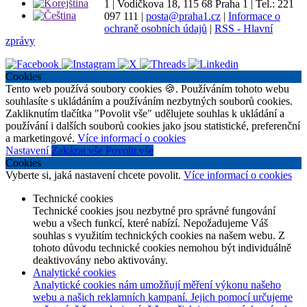
1
|
Vodičkova 18, 115 68 Praha 1
|
Tel.: 221
097 111
|
posta@praha1.cz
|
Informace o
ochraně osobních údajů
|
RSS - Hlavní
zprávy
Cookies
Tento web používá soubory cookies 🍪. Používáním tohoto webu
souhlasíte s ukládáním a používáním nezbytných souborů cookies.
Zakliknutím tlačítka "Povolit vše" udělujete souhlas k ukládání a
používání i dalších souborů cookies jako jsou statistické, preferenční
a marketingové.
Více informací o cookies
Nastavení
Zakázat vše
Povolit vše
Cookies
Vyberte si, jaká nastavení chcete povolit.
Více informací o cookies
Technické cookies
Technické cookies jsou nezbytné pro správné fungování
webu a všech funkcí, které nabízí. Nepožadujeme Váš
souhlas s využitím technických cookies na našem webu. Z
tohoto důvodu technické cookies nemohou být individuálně
deaktivovány nebo aktivovány.
Analytické cookies
Analytické cookies nám umožňují měření výkonu našeho
webu a našich reklamních kampaní. Jejich pomocí určujeme