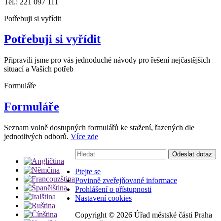
Tel.: 221 097 111
Potřebuji si vyřídit
Potřebuji si vyřídit
Připravili jsme pro vás jednoduché návody pro řešení nejčastějších
situací a Vašich potřeb
Formuláře
Formuláře
Seznam volně dostupných formulářů ke stažení, řazených dle
jednotlivých odborů.
Více zde
Vyhledávání:
Odeslat dotaz
Ptejte se
Povinně zveřejňované informace
Prohlášení o přístupnosti
Nastavení cookies
Copyright ©
2026 Úřad městské části Praha