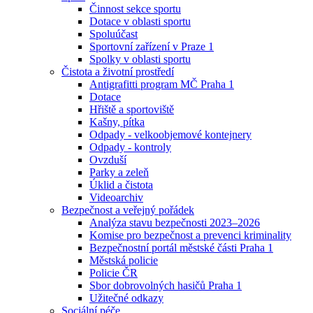
Činnost sekce sportu
Dotace v oblasti sportu
Spoluúčast
Sportovní zařízení v Praze 1
Spolky v oblasti sportu
Čistota a životní prostředí
Antigrafitti program MČ Praha 1
Dotace
Hřiště a sportoviště
Kašny, pítka
Odpady - velkoobjemové kontejnery
Odpady - kontroly
Ovzduší
Parky a zeleň
Úklid a čistota
Videoarchiv
Bezpečnost a veřejný pořádek
Analýza stavu bezpečnosti 2023–2026
Komise pro bezpečnost a prevenci kriminality
Bezpečnostní portál městské části Praha 1
Městská policie
Policie ČR
Sbor dobrovolných hasičů Praha 1
Užitečné odkazy
Sociální péče