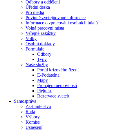
Odbory a oddělení
Úřední deska
Pro média
Povinně zveřejňované informace
Informace o zpracování osobních údajů
Volná pracovní místa
Veřejné zakázky
Volby
Osobní doklady
Formuláře
Odbory
Typy
Naše služby
Portál krizového řízení
E-Podatelna
Mapy
Pronájem nemovitostí
Ptejte se
Rezervace svateb
Samospráva
Zastupitelstvo
Rada
Výbory
Komise
Usnesení