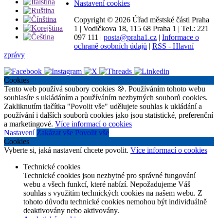
Nastavení cookies
Copyright ©
2026 Úřad městské části Praha
1
|
Vodičkova 18, 115 68 Praha 1
|
Tel.: 221
097 111
|
posta@praha1.cz
|
Informace o
ochraně osobních údajů
|
RSS - Hlavní
zprávy
Cookies
Tento web používá soubory cookies 🍪. Používáním tohoto webu
souhlasíte s ukládáním a používáním nezbytných souborů cookies.
Zakliknutím tlačítka "Povolit vše" udělujete souhlas k ukládání a
používání i dalších souborů cookies jako jsou statistické, preferenční
a marketingové.
Více informací o cookies
Nastavení
Zakázat vše
Povolit vše
Cookies
Vyberte si, jaká nastavení chcete povolit.
Více informací o cookies
Technické cookies
Technické cookies jsou nezbytné pro správné fungování
webu a všech funkcí, které nabízí. Nepožadujeme Váš
souhlas s využitím technických cookies na našem webu. Z
tohoto důvodu technické cookies nemohou být individuálně
deaktivovány nebo aktivovány.