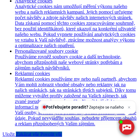
Analytické cookies
Analytické cookies nám umožňují měření výkonu našeho
webu a našich reklamních kampaní. Jejich pomocí určujeme
počet návštěv a zdroje návštěv našich internetových stránek.
Data získaná pomocí těchto cookies zpracováváme souhrnně,
bez použití identifikátorů, které ukazují na konkrétní uživatelé
našeho webu. Pokud vypnete používání analytických cookies
ve vztahu k Vaší návštěvě, ztrácíme možnost analýzy výkonu
a optimalizace našich opatření.
Personalizované soubory cookie
Používáme rovněž soubory cookie a další technologie,
abychom přizpůsobili naše webové stránky potřebám a
zájmům našich návštěvníků.
Reklamní cookies
Reklamní cookies používáme my nebo naši partneři, abychom
Vám mohli zobrazit vhodné obsahy nebo reklamy jak na
našich stránkách, tak na stránkách třetích subjektů. Díky tomu
můžeme vytvářet profily založené na Vašich zájmech, tak
zvané pseudonymizované profily. Na základě těchto
Potřebujete poradit?
Zeptejte se našeho asistenta
Chettyho
informací není zpravidla možná bezprostřední identifikace
Vaší osoby, protože jsou používány pouze pseudonymizované
údaje. Pokud nevyjádříte souhlas, nebudete příjemcem obsahů
a reklam přizpůsobených Vašim zájmům.
Uložit
Zakázat vše
Povolit vše