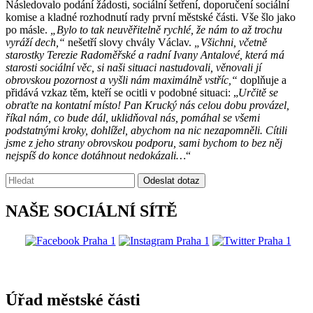
Následovalo podání žádosti, sociální šetření, doporučení sociální
komise a kladné rozhodnutí rady první městské části. Vše šlo jako
po másle.
„Bylo to tak neuvěřitelně rychlé, že nám to až trochu
vyráží dech,“
nešetří slovy chvály Václav.
„Všichni, včetně
starostky Terezie Radoměřské a radní Ivany Antalové, která má
starosti sociální věc, si naši situaci nastudovali, věnovali jí
obrovskou pozornost a vyšli nám maximálně vstříc,“
doplňuje a
přidává vzkaz těm, kteří se ocitli v podobné situaci: „
Určitě se
obraťte na kontatní místo! Pan Krucký nás celou dobu provázel,
říkal nám, co bude dál, uklidňoval nás, pomáhal se všemi
podstatnými kroky, dohlížel, abychom na nic nezapomněli. Cítili
jsme z jeho strany obrovskou podporu, sami bychom to bez něj
nejspíš do konce dotáhnout nedokázali…
“
Vyhledávání:
Odeslat dotaz
NAŠE SOCIÁLNÍ SÍTĚ
@praha1
Úřad městské části