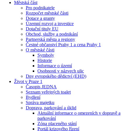
Městská část
Pro podnikatele
Rozpočet městské části
Dotace a granty
Územní rozvoj a investice
Dotační tituly EU
Obchod, služby a podnikání
Partnerská města a regiony
Čestné občanství Prahy 1 a cena Prahy 1
O městské části
Symboly
Historie
Informace o území
Osobnosti v názvech ulic
Dny evropského dědictví (EHD)
Život v Praze 1
Časopis JEDNA
Seznam veřejných toalet
Bydlení
Správa majetku
Doprava, parkování a úklid
Aktuální informace o omezeních v dopravě a
parkování
Zóna placeného stání
Portál krizového řízení