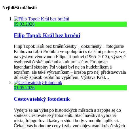
Nejbližší události:
05.03.2026
Filip Topol: Král bez brnění
Filip Topol: Král bez brněníkresby – dokumenty – fotografie
Knihovna Libri Prohibiti ve spolupráci s dalšími partnery zve
na výstavu věnovanou Filipu Topolovi (1965–2013), výrazné
osobnosti české hudební a kulturní scény. Frontman
legendární skupiny Psí vojáci byl nejen hudebníkem a
textařem, ale také výtvarníkem – kresba pro něj představovala
důležitý způsob osobního vyjádření. Výstava Král…
01.05.2026
Cestovatelský fotodeník
Vydejte se na výlet po historických městech a zapojte se do
soutěže Cestovatelský fotodeník. Stačí navštívit vybraná
místa, fotografovat kašny a sbírat body v mobilní aplikaci.
Čekají vás hodnotné ceny i zábavné objevování krás českých