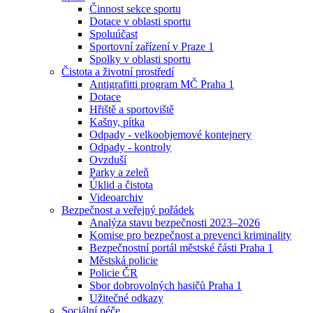
Činnost sekce sportu
Dotace v oblasti sportu
Spoluúčast
Sportovní zařízení v Praze 1
Spolky v oblasti sportu
Čistota a životní prostředí
Antigrafitti program MČ Praha 1
Dotace
Hřiště a sportoviště
Kašny, pítka
Odpady - velkoobjemové kontejnery
Odpady - kontroly
Ovzduší
Parky a zeleň
Úklid a čistota
Videoarchiv
Bezpečnost a veřejný pořádek
Analýza stavu bezpečnosti 2023–2026
Komise pro bezpečnost a prevenci kriminality
Bezpečnostní portál městské části Praha 1
Městská policie
Policie ČR
Sbor dobrovolných hasičů Praha 1
Užitečné odkazy
Sociální péče