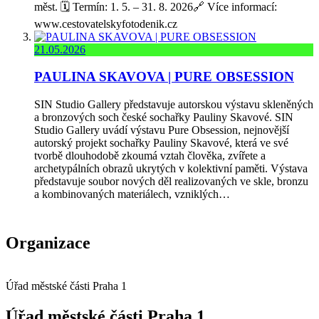
měst. 🗓️ Termín: 1. 5. – 31. 8. 2026🔗 Více informací:
www.cestovatelskyfotodenik.cz
21.05.2026
PAULINA SKAVOVA | PURE OBSESSION
SIN Studio Gallery představuje autorskou výstavu skleněných
a bronzových soch české sochařky Pauliny Skavové. SIN
Studio Gallery uvádí výstavu Pure Obsession, nejnovější
autorský projekt sochařky Pauliny Skavové, která ve své
tvorbě dlouhodobě zkoumá vztah člověka, zvířete a
archetypálních obrazů ukrytých v kolektivní paměti. Výstava
představuje soubor nových děl realizovaných ve skle, bronzu
a kombinovaných materiálech, vzniklých…
Organizace
Úřad městské části Praha 1
Úřad městské části Praha 1