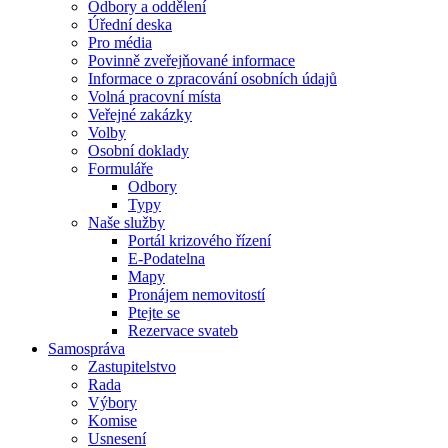
Odbory a oddělení
Úřední deska
Pro média
Povinně zveřejňované informace
Informace o zpracování osobních údajů
Volná pracovní místa
Veřejné zakázky
Volby
Osobní doklady
Formuláře
Odbory
Typy
Naše služby
Portál krizového řízení
E-Podatelna
Mapy
Pronájem nemovitostí
Ptejte se
Rezervace svateb
Samospráva
Zastupitelstvo
Rada
Výbory
Komise
Usnesení