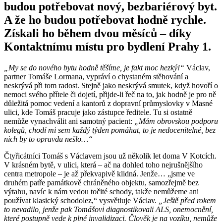
budou potřebovat nový, bezbariérový byt.
A že ho budou potřebovat hodně rychle.
Získali ho během dvou měsíců – díky
Kontaktnímu místu pro bydlení Prahy 1.
„My se do nového bytu hodně těšíme, je fakt moc hezký!“
Václav,
partner Tomáše Lormana, vypráví o chystaném stěhování a
neskrývá při tom radost. Stejně jako neskrývá smutek, když hovoří o
nemoci svého přítele či dojetí, přijde-li řeč na to, jak hodně je pro ně
důležitá pomoc vedení a kantorů z dopravní průmyslovky v Masné
ulici, kde Tomáš pracuje jako zástupce ředitele. Tu si ostatně
nemůže vynachválit ani samotný pacient:
„Mám obrovskou podporu
kolegů, chodí mi sem každý týden pomáhat, to je nedocenitelné, bez
nich by to opravdu nešlo…“
Čtyřicátníci Tomáš s Václavem jsou už několik let doma V Kotcích.
V krásném bytě, v ulici, která – ač na dohled toho nejrušnějšího
centra metropole – je až překvapivě klidná. Jenže… „jsme ve
druhém patře památkově chráněného objektu, samozřejmě bez
výtahu, navíc k nám vedou točité schody, takže nemůžeme ani
používat klasický schodolez,“ vysvětluje Václav.
„Ještě před rokem
to nevadilo, jenže pak Tomášovi diagnostikovali ALS, onemocnění,
které postupně vede k plné invalidizaci. Člověk je na vozíku, nemůže