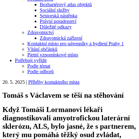
Bezbariérový atlas objektů
Sociální služby
Seniorská nástěnka
Právní poradenství
Důležité odkazy
Zdravotnictví
Zdravotnická zařízení
Kontaktní místo pro nájemníky a bydlení Prahy 1
Vítání občánků
Pietní vzpomínkové místo
Potřebuji vyřídit
Podle témat
Podle odborů
20. 5. 2025
|
Příběhy kontaktního místa
Tomáš s Václavem se těší na stěhování
Když Tomáši Lormanovi lékaři
diagnostikovali amyotrofickou laterární
sklerózu, ALS, bylo jasné, že s partnerem,
který mu pomáhá těžký osud zvládat,