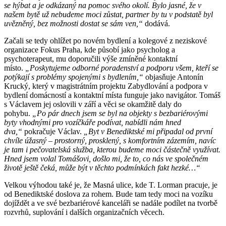
se hýbat a je odkázaný na pomoc svého okolí. Bylo jasné, že v
našem bytě už nebudeme moci zůstat, partner by tu v podstatě byl
uvězněný, bez možnosti dostat se sám ven,“
dodává.
Začali se tedy ohlížet po novém bydlení a kolegové z neziskové
organizace Fokus Praha, kde působí jako psycholog a
psychoterapeut, mu doporučili výše zmíněné kontaktní
místo.
„Poskytujeme odborné poradenství a podporu všem, kteří se
potýkají s problémy spojenými s bydlením,“
objasňuje Antonín
Krucký, který v magistrátním projektu Zabydlování a podpora v
bydlení domácností a kontaktní místa funguje jako navigátor. Tomáš
s Václavem jej oslovili v září a věci se okamžitě daly do
pohybu.
„Po pár dnech jsem se byl na objekty s bezbariérovými
byty vhodnými pro vozíčkáře podívat, nabídli nám hned
dva,“
pokračuje Václav.
„Byt v Benediktské mi připadal od první
chvíle úžasný – prostorný, prosklený, s komfortním zázemím, navíc
je tam i pečovatelská služba, kterou budeme moci částečně využívat.
Hned jsem volal Tomášovi, došlo mi, že to, co nás ve společném
životě ještě čeká, může být v těchto podmínkách fakt hezké…“
Velkou výhodou také je, že Masná ulice, kde T. Lorman pracuje, je
od Benediktské doslova za rohem. Bude tam tedy moci na vozíku
dojíždět a ve své bezbariérové kanceláři se nadále podílet na tvorbě
rozvrhů, suplování i dalších organizačních věcech.