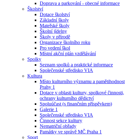
Doprava a parkování - obecné informace
Školství
Dotace školství
Základní školy
Mateřské školy
Školní jídelny
Školy v přírodě
Organizace školního roku
Pro vedení škol
Místní akční plán vzdělávání
Spolky
Seznam spolků a praktické informace
Společenské středisko VIA
Kultura
Místo kulturního významu a pamětihodnost
Prahy 1
Dotace v oblasti kultury, spolkové činnosti,
ochrany kulturního dědictví
Spoluúčast (s finančním příspěvkem)
Galerie 1
Společenské středisko VIA
Činnost sekce kultury
Nematriční obřady
Památky ve správě MČ Praha 1
Sport