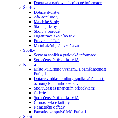
Doprava a parkování - obecné informace
Školství
Dotace školství
Základní školy
Mateřské školy
Školní jídelny
Školy v přírodě
Organizace školního roku
Pro vedení škol
Místní akční plán vzdělávání
Spolky
Seznam spolků a praktické informace
Společenské středisko VIA
Kultura
Místo kulturního významu a pamětihodnost
Prahy 1
Dotace v oblasti kultury, spolkové činnosti,
ochrany kulturního dědictví
Spoluúčast (s finančním příspěvkem)
Galerie 1
Společenské středisko VIA
Činnost sekce kultury
Nematriční obřady
Památky ve správě MČ Praha 1
Sport