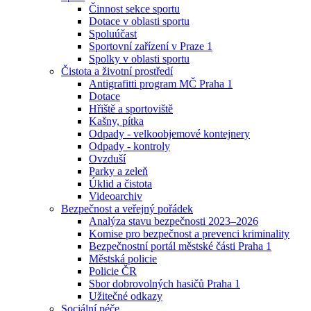
Činnost sekce sportu
Dotace v oblasti sportu
Spoluúčast
Sportovní zařízení v Praze 1
Spolky v oblasti sportu
Čistota a životní prostředí
Antigrafitti program MČ Praha 1
Dotace
Hřiště a sportoviště
Kašny, pítka
Odpady - velkoobjemové kontejnery
Odpady - kontroly
Ovzduší
Parky a zeleň
Úklid a čistota
Videoarchiv
Bezpečnost a veřejný pořádek
Analýza stavu bezpečnosti 2023–2026
Komise pro bezpečnost a prevenci kriminality
Bezpečnostní portál městské části Praha 1
Městská policie
Policie ČR
Sbor dobrovolných hasičů Praha 1
Užitečné odkazy
Sociální péče