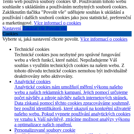
Tento web používá soubory cookies 🍪. Používáním tohoto webu
souhlasíte s ukládáním a používáním nezbytných souborů cookies.
Zakliknutím tlačítka "Povolit vše" udělujete souhlas k ukládání a
používání i dalších souborů cookies jako jsou statistické, preferenční
a marketingové.
Více informací o cookies
Nastavení
Zakázat vše
Povolit vše
Cookies
Vyberte si, jaká nastavení chcete povolit.
Více informací o cookies
Technické cookies
Technické cookies jsou nezbytné pro správné fungování
webu a všech funkcí, které nabízí. Nepožadujeme Váš
souhlas s využitím technických cookies na našem webu. Z
tohoto důvodu technické cookies nemohou být individuálně
deaktivovány nebo aktivovány.
Analytické cookies
Analytické cookies nám umožňují měření výkonu našeho
webu a našich reklamních kampaní. Jejich pomocí určujeme
počet návštěv a zdroje návštěv našich internetových stránek.
Data získaná pomocí těchto cookies zpracováváme souhrnně,
bez použití identifikátorů, které ukazují na konkrétní uživatelé
našeho webu. Pokud vypnete používání analytických cookies
ve vztahu k Vaší návštěvě, ztrácíme možnost analýzy výkonu
a optimalizace našich opatření.
Personalizované soubory cookie