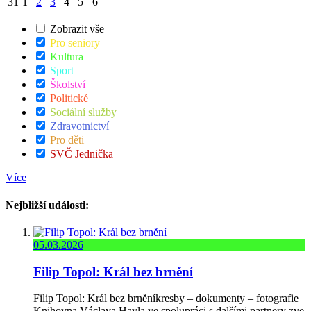
31
1
2
3
4
5
6
Zobrazit vše
Pro seniory
Kultura
Sport
Školství
Politické
Sociální služby
Zdravotnictví
Pro děti
SVČ Jednička
Více
Nejbližší události:
05.03.2026
Filip Topol: Král bez brnění
Filip Topol: Král bez brněníkresby – dokumenty – fotografie
Knihovna Václava Havla ve spolupráci s dalšími partnery zve