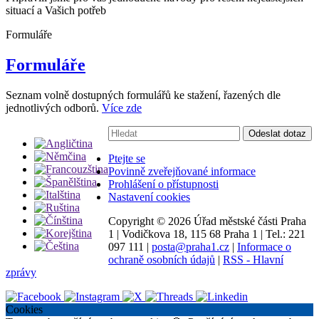
situací a Vašich potřeb
Formuláře
Formuláře
Seznam volně dostupných formulářů ke stažení, řazených dle
jednotlivých odborů.
Více zde
Vyhledávání:
Odeslat dotaz
Ptejte se
Povinně zveřejňované informace
Prohlášení o přístupnosti
Nastavení cookies
Copyright ©
2026 Úřad městské části Praha
1
|
Vodičkova 18, 115 68 Praha 1
|
Tel.: 221
097 111
|
posta@praha1.cz
|
Informace o
ochraně osobních údajů
|
RSS - Hlavní
zprávy
Cookies