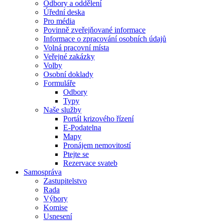
Odbory a oddělení
Úřední deska
Pro média
Povinně zveřejňované informace
Informace o zpracování osobních údajů
Volná pracovní místa
Veřejné zakázky
Volby
Osobní doklady
Formuláře
Odbory
Typy
Naše služby
Portál krizového řízení
E-Podatelna
Mapy
Pronájem nemovitostí
Ptejte se
Rezervace svateb
Samospráva
Zastupitelstvo
Rada
Výbory
Komise
Usnesení