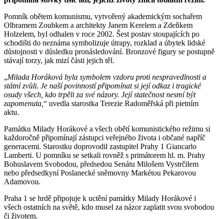
Pomník obětem komunismu, vytvořený akademickým sochařem
Olbramem Zoubkem a architekty Janem Kerelem a Zdeňkem
Holzelem, byl odhalen v roce 2002. Šest postav stoupajících po
schodišti do neznáma symbolizuje útrapy, rozklad a úbytek lidské
důstojnosti v důsledku pronásledování. Bronzové figury se postupně
stávají torzy, jak mizí části jejich těl.
„
Milada Horáková byla symbolem vzdoru proti nespravedlnosti a
státní zvůli. Je naší povinností připomínat si její odkaz i tragické
osudy všech, kdo trpěli za své názory. Její statečnost nesmí být
zapomenuta,
“ uvedla starostka Terezie Radoměřská při pietním
aktu.
Památku Milady Horákové a všech obětí komunistického režimu si
každoročně připomínají zástupci veřejného života i občané napříč
generacemi. Starostku doprovodil zastupitel Prahy 1 Giancarlo
Lamberti. U pomníku se setkali rovněž s primátorem hl. m. Prahy
Bohuslavem Svobodou, předsedou Senátu Milošem Vystrčilem
nebo předsedkyní Poslanecké sněmovny Markétou Pekarovou
Adamovou.
Praha 1 se hrdě připojuje k uctění památky Milady Horákové i
všech ostatních na světě, kdo musel za názor zaplatit svou svobodou
či životem.