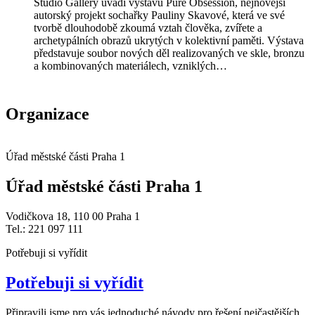
Studio Gallery uvádí výstavu Pure Obsession, nejnovější
autorský projekt sochařky Pauliny Skavové, která ve své
tvorbě dlouhodobě zkoumá vztah člověka, zvířete a
archetypálních obrazů ukrytých v kolektivní paměti. Výstava
představuje soubor nových děl realizovaných ve skle, bronzu
a kombinovaných materiálech, vzniklých…
Organizace
Úřad městské části Praha 1
Úřad městské části Praha 1
Vodičkova 18, 110 00 Praha 1
Tel.: 221 097 111
Potřebuji si vyřídit
Potřebuji si vyřídit
Připravili jsme pro vás jednoduché návody pro řešení nejčastějších