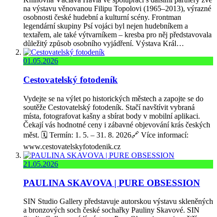
na výstavu věnovanou Filipu Topolovi (1965–2013), výrazné
osobnosti české hudební a kulturní scény. Frontman
legendární skupiny Psí vojáci byl nejen hudebníkem a
textařem, ale také výtvarníkem – kresba pro něj představovala
důležitý způsob osobního vyjádření. Výstava Král…
01.05.2026
Cestovatelský fotodeník
Vydejte se na výlet po historických městech a zapojte se do
soutěže Cestovatelský fotodeník. Stačí navštívit vybraná
místa, fotografovat kašny a sbírat body v mobilní aplikaci.
Čekají vás hodnotné ceny i zábavné objevování krás českých
měst. 🗓️ Termín: 1. 5. – 31. 8. 2026🔗 Více informací:
www.cestovatelskyfotodenik.cz
21.05.2026
PAULINA SKAVOVA | PURE OBSESSION
SIN Studio Gallery představuje autorskou výstavu skleněných
a bronzových soch české sochařky Pauliny Skavové. SIN