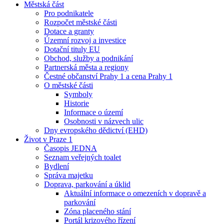
Městská část
Pro podnikatele
Rozpočet městské části
Dotace a granty
Územní rozvoj a investice
Dotační tituly EU
Obchod, služby a podnikání
Partnerská města a regiony
Čestné občanství Prahy 1 a cena Prahy 1
O městské části
Symboly
Historie
Informace o území
Osobnosti v názvech ulic
Dny evropského dědictví (EHD)
Život v Praze 1
Časopis JEDNA
Seznam veřejných toalet
Bydlení
Správa majetku
Doprava, parkování a úklid
Aktuální informace o omezeních v dopravě a
parkování
Zóna placeného stání
Portál krizového řízení