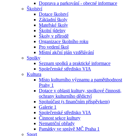
Doprava a parkování - obecné informace
Školství
Dotace školství
Základní školy
Mateřské školy
Školní jídelny
Školy v přírodě
Organizace školního roku
Pro vedení škol
Místní akční plán vzdělávání
Spolky
Seznam spolků a praktické informace
Společenské středisko VIA
Kultura
Místo kulturního významu a pamětihodnost
Prahy 1
Dotace v oblasti kultury, spolkové činnosti,
ochrany kulturního dědictví
Spoluúčast (s finančním příspěvkem)
Galerie 1
Společenské středisko VIA
Činnost sekce kultury
Nematriční obřady
Památky ve správě MČ Praha 1
Sport