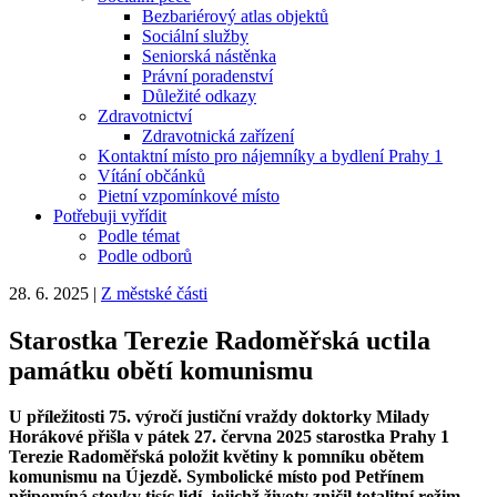
Bezbariérový atlas objektů
Sociální služby
Seniorská nástěnka
Právní poradenství
Důležité odkazy
Zdravotnictví
Zdravotnická zařízení
Kontaktní místo pro nájemníky a bydlení Prahy 1
Vítání občánků
Pietní vzpomínkové místo
Potřebuji vyřídit
Podle témat
Podle odborů
28. 6. 2025
|
Z městské části
Starostka Terezie Radoměřská uctila
památku obětí komunismu
U příležitosti 75. výročí justiční vraždy doktorky Milady
Horákové přišla v pátek 27. června 2025 starostka Prahy 1
Terezie Radoměřská položit květiny k pomníku obětem
komunismu na Újezdě. Symbolické místo pod Petřínem
připomíná stovky tisíc lidí, jejichž životy zničil totalitní režim.